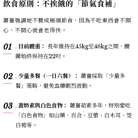
飲食原則：不挨餓的「節氣食補」
蕭薔強調她不贊成極端節食，因為不吃東西會不開
心，不開心就會老得快。
01
.
目前體重：
長年維持在45kg至46kg之間，腰
圍始終保持在22吋。
02
.
少量多餐（一日六餐）：
蕭薔採取「少量多
餐」策略，避免血糖劇烈波動。
03
.
蛋奶素與白色食物：
蕭薔茹素多年，特別愛吃
「白色食物」如山藥、百合、豆漿、白木耳、筊
白筍等。