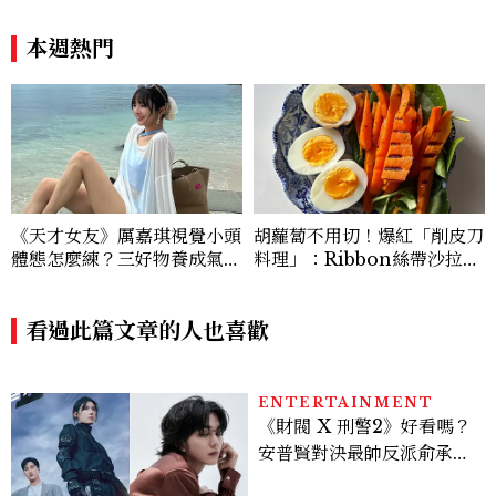
本週熱門
《天才女友》厲嘉琪視覺小頭
胡蘿蔔不用切！爆紅「削皮刀
體態怎麼練？三好物養成氣血
料理」：Ribbon絲帶沙拉、
感美女，肩背訓練顯頭小又腰
辣蜂蜜胡蘿蔔，在家也能完成
細
看過此篇文章的人也喜歡
ENTERTAINMENT
《財閥 X 刑警2》好看嗎？
安普賢對決最帥反派俞承
豪，鄭恩彩接棒女主，開專