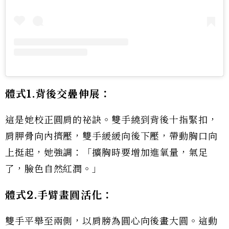
體式1.
背後交疊伸展：
這是她校正圓肩的祕訣。雙手繞到背後十指緊扣，
肩胛骨向內擠壓，雙手緩緩向後下壓，帶動胸口向
上挺起，她強調：「擴胸時要增加進氧量，氣足
了，臉色自然紅潤。」
體式2.
手臂畫圓活化：
雙手平舉至兩側，以肩膀為圓心向後畫大圓。這動