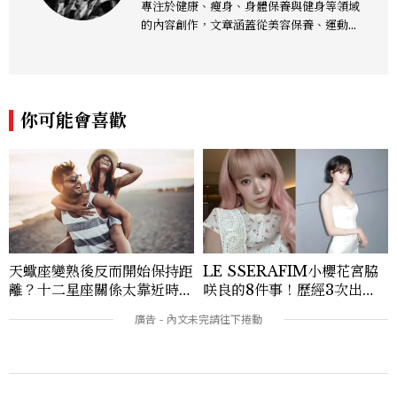
專注於健康、瘦身、身體保養與健身等領域
的內容創作，文章涵蓋從美容保養、運動健
身到生活風格等多元主題，致力於提供網友
實用且專業的資訊，作品風格親切易懂，常
以生活化的語言分享保養與健康知識，目前
在《美麗佳人》已累積了數百篇文章，持續
你可能會喜歡
為網友帶來最新的健康與美麗資訊。
天蠍座變熟後反而開始保持距
LE SSERAFIM小櫻花宮脇
離？十二星座關係太靠近時最
咲良的8件事！歷經3次出
怕發生的事，「這星座」一有
道、嚴以律己的終極自我管理
壓力就先躲起來
王、靠「這招」養成17吋螞蟻
腰