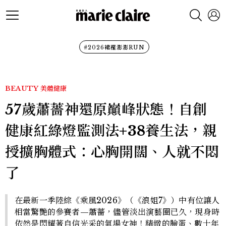
#2026裙襬澎澎RUN
BEAUTY
美體健康
57歲蕭薔神還原巔峰狀態！自創
健康紅綠燈監測法+38養生法，親
授擴胸體式：心胸開闊、人就不悶
了
在最新一季陸綜《乘風2026》（《浪姐7》）中有位讓人
相當驚艷的參賽者—蕭薔，儘管淡出演藝圈已久，現身時
依然是閃耀著自信光采的氣場女神！精緻的臉蛋、數十年