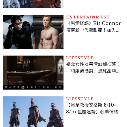
機、刷黑卡，用錢輾壓罪犯
的陳利手回來了，這次能玩
多大？
ENTERTAINMENT
《戀愛修課》Kit Connor
傳演新一代獨眼龍！加入新
版《X戰警》，可望搭檔
Sadie Sink
LIFESTYLE
臺北女性友善清酒舖推薦！
「和庵清酒舖」進駐晶華酒
店：首創五行心情選酒、單
杯180元起輕鬆微醺
LIFESTYLE
【星星教授安格斯 8/10-
8/16 星座運勢】牡羊情緒
變敏感，雙子人際吸引力爆
棚