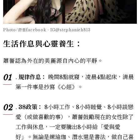
Photo/蕭薔facebook、IG@stephanieh813
生活作息與心靈養生：
蕭薔認為外在的美麗源自內心的平靜。
01
.
規律作息：
晚間8點就寢，凌晨4點起床，清晨
第一件事是抄寫《心經》。
02
.
38
政策：
8小時工作、8小時睡覺、8小時談戀
愛（或做喜歡的事），蕭薔鼓勵現在的女性除了
工作與休息，一定要騰出8小時給「愛與愛
好」。無論是練瑜珈、潛水還是書法，做自己喜