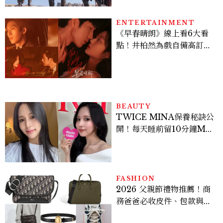
ENTERTAINMENT
《早春晴朗》線上看6大看
點！井柏然為戲自備高訂，
孫千苦等地下戀轉正，雨夜
激吻獲讚慾感天花板
BEAUTY
TWICE MINA保養秘訣公
開！每天睡前留10分鐘ME
TIME、定期皮拉提斯，6
個日常習慣養出牛奶肌
FASHION
2026 父親節禮物推薦！商
務爸爸必收皮件、包款與鞋
履一次看