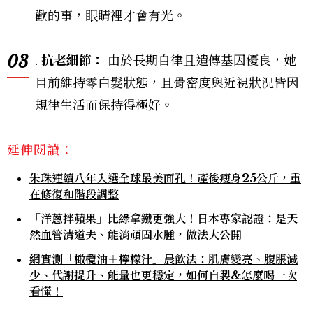
歡的事，眼睛裡才會有光。
03
.
抗老細節：
由於長期自律且遺傳基因優良，她
目前維持零白髮狀態，且骨密度與近視狀況皆因
規律生活而保持得極好。
延伸閱讀：
朱珠連續八年入選全球最美面孔！產後瘦身25公斤，重
在修復和階段調整
「洋蔥拌蘋果」比綠拿鐵更強大！日本專家認證：是天
然血管清道夫、能消頑固水腫，做法大公開
網實測「橄欖油＋檸檬汁」晨飲法：肌膚變亮、腹脹減
少、代謝提升、能量也更穩定，如何自製&怎麼喝一次
看懂！