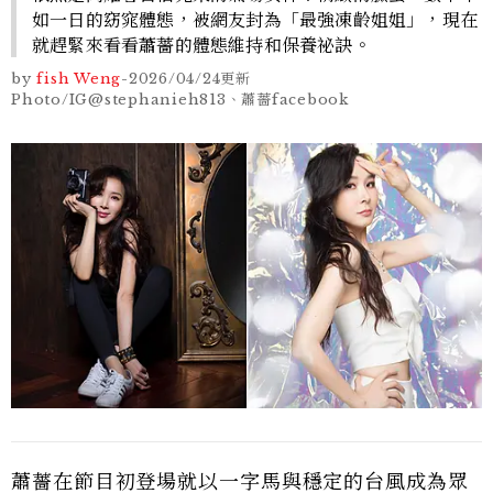
如一日的窈窕體態，被網友封為「最強凍齡姐姐」，現在
就趕緊來看看蕭薔的體態維持和保養祕訣。
by
fish Weng
-
2026/04/24
更新
Photo/IG@stephanieh813、蕭薔facebook
蕭薔在節目初登場就以一字馬與穩定的台風成為眾