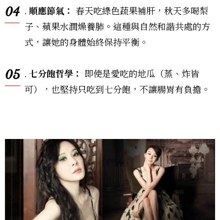
04
.
順應節氣：
春天吃綠色蔬果補肝，秋天多喝梨
子、蘋果水潤燥養肺。這種與自然和諧共處的方
式，讓她的身體始終保持平衡。
05
.
七分飽哲學：
即使是愛吃的地瓜（蒸、炸皆
可），也堅持只吃到七分飽，不讓腸胃有負擔。