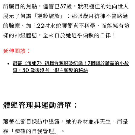
所矚目的焦點，儘管已57歲，狀況極佳的她向世人
展示了何謂「逆齡綻放」：那張歲月彷彿不曾路過
的臉龐、加上22吋水蛇腰簡直不科學，而能擁有這
樣的神級體態，全來自於她近乎偏執的自律！
延伸閱讀：
蕭薔《浪姐7》初舞台奪冠破紀錄！7個關於蕭薔的小故
事，50 歲後沒有一根白頭髮的秘訣
體態管理與運動清單：
蕭薔在節目採訪中透露，她的身材並非天生，而是
靠「精確的自我管理」。