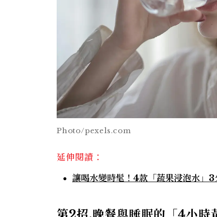
Photo/pexels.com
延伸閱讀：
讓喝水變時髦！4款「蔬果浸泡水」3
第2
招.
晚餐與睡眠的「4
小時