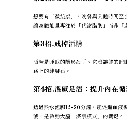
想要有「微餓感」，晚餐與入睡時間至
讓身體能量專注於「代謝脂肪」而非「
第3
招.
戒掉酒精
酒精是睡眠的隱形殺手。它會讓妳的睡
路上的絆腳石。
第4
招.
溫感足浴：提升內在循
透過熱水泡腳15-20分鐘，能促進血
號，是啟動大腦「深眠模式」的關鍵。