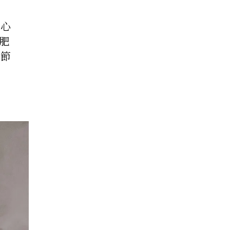
的心
減肥
、節