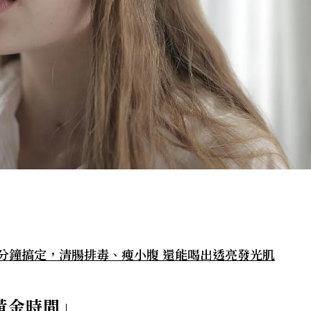
分鐘搞定，清腸排毒、瘦小腹 還能喝出透亮發光肌
黃金時間」