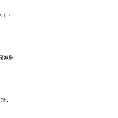
完工，
是減脂
的訊