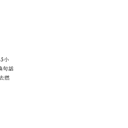
5小
換句話
去燃