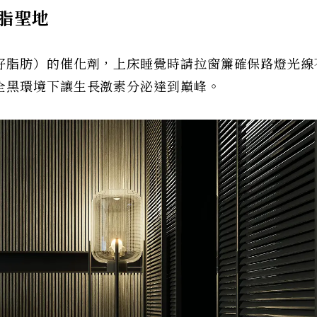
脂聖地
好脂肪）的催化劑，上床睡覺時請拉窗簾確保路燈光線
全黑環境下讓生長激素分泌達到巔峰。