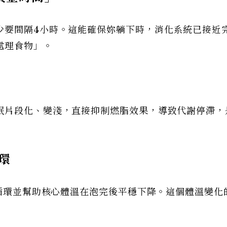
少要間隔4小時。這能確保妳躺下時，消化系統已接近
處理食物」。
眠片段化、變淺，直接抑制燃脂效果，導致代謝停滯，
環
液循環並幫助核心體溫在泡完後平穩下降。這個體溫變化