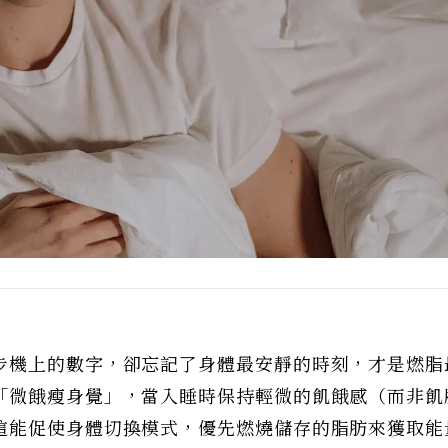
步機上的數字，卻忘記了身體最安靜的時刻，才是燃脂
「微餓瘦身覺」，當入睡時保持輕微的飢餓感（而非飢
這能促使身體切換模式，優先燃燒儲存的脂肪來獲取能