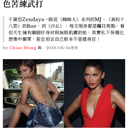
色苦練武打
千黛亞Zendaya一路從《蜘蛛人》系列的MJ、《高校十
八禁》的Rue，到《沙丘》，每次現身都是矚目焦點，看
似天生擁有纖細好身材與無瑕肌膚的她，其實私下保養比
想像中簡單，甚至坦言自己根本不是健身狂！
by
Chiao Hung
與
-
2026/08/04
更新