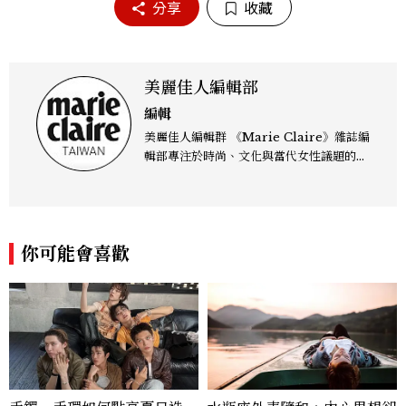
分享
收藏
美麗佳人編輯部
編輯
美麗佳人編輯群 《Marie Claire》雜誌編
輯部專注於時尚、文化與當代女性議題的深
度呈現，致力打造兼具風格與觀點的內容敘
事。 團隊擅長核心議題企劃、內容策展與
跨平台整合，長期關注國際時代脈動與社會
趨勢，從文化觀察出發，挖掘具有啟發性的
你可能會喜歡
女性故事與價值觀；同時以細膩的美學語言
與敘事張力，轉化為兼具視覺風格與思想深
度的內容。 《Marie Claire》始終以敏銳
視角與編輯直覺，引領讀者探索女性多元面
貌與生活品味風格的無限可能。