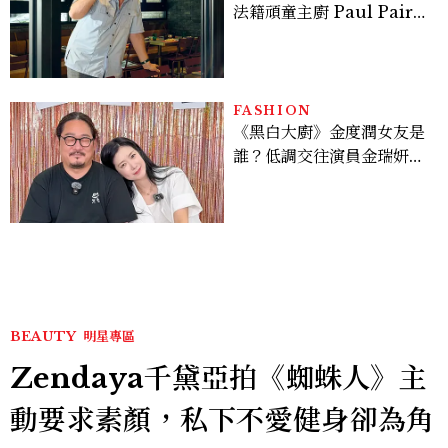
法籍頑童主廚 Paul Pairet
對談：「我不做妥協的美
味」
FASHION
《黑白大廚》金度潤女友是
誰？低調交往演員金瑞妍、
曾出演《少年法庭》，私下
極簡風穿搭是日常範本！
BEAUTY
明星專區
Zendaya千黛亞拍《蜘蛛人》主
動要求素顏，私下不愛健身卻為角