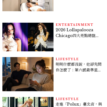
ENTERTAINMENT
2026 Lollapalooza
Chicago四大亮點總盤
點， JENNIE、 CORTIS
登台，K-POP擄獲全球！
LIFESTYLE
明明什麼都沒說，他卻先問
你怎麼了：第六感最準星座
TOP3，巨蟹座連語氣都有
感，這星座根本瞞不住
LIFESTYLE
走進「Polux」臺北店，與