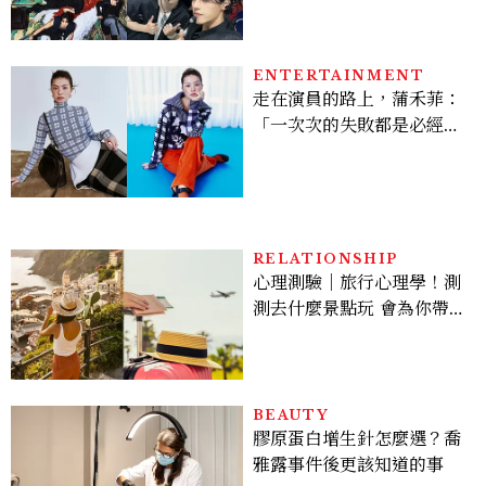
28組卡司、線上播出時間一
次看
ENTERTAINMENT
走在演員的路上，蒲禾菲：
「一次次的失敗都是必經過
程，必須要經過那些練習，
才能做得好。」
RELATIONSHIP
心理測驗｜旅行心理學！測
測去什麼景點玩 會為你帶來
好運
BEAUTY
膠原蛋白增生針怎麼選？喬
雅露事件後更該知道的事