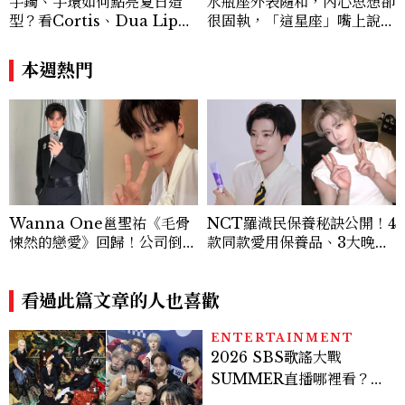
手鐲、手環如何點亮夏日造
水瓶座外表隨和，內心思想卻
型？看Cortis、Dua Lip的
很固執，「這星座」嘴上說都
穿搭示範
可以，最後還是照自己的方式
選！12星座最難被改變的一
本週熱門
面
Wanna One邕聖祐《毛骨
NCT羅渽民保養秘訣公開！4
悚然的戀愛》回歸！公司倒閉
款同款愛用保養品、3大晚間
錯過出道、曾是地下舞團舞
護膚技巧一次看，水煮蛋肌養
者，8件事重新認識全能男神
成術大揭秘
看過此篇文章的人也喜歡
ENTERTAINMENT
2026 SBS歌謠大戰
SUMMER直播哪裡看？
Stray Kids、ATEEZ等