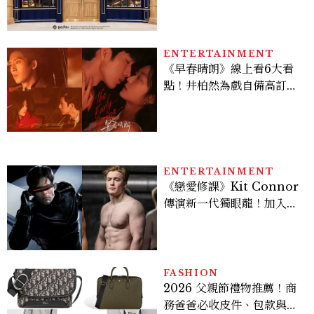
年限定周邊、托特包太值得
入手
ENTERTAINMENT
《早春晴朗》線上看6大看
點！井柏然為戲自備高訂，
孫千苦等地下戀轉正，雨夜
激吻獲讚慾感天花板
ENTERTAINMENT
《戀愛修課》Kit Connor
傳演新一代獨眼龍！加入新
版《X戰警》，可望搭檔
Sadie Sink
FASHION
2026 父親節禮物推薦！商
務爸爸必收皮件、包款與鞋