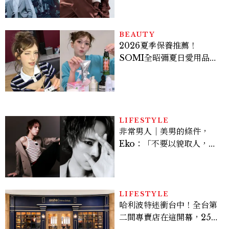
機、刷黑卡，用錢輾壓罪犯
的陳利手回來了，這次能玩
多大？
BEAUTY
2026夏季保養推薦！
SOMI全昭彌夏日愛用品公
開，防曬、護髮、止汗、頭
皮保養10款好物一次看
LIFESTYLE
非常男人｜美男的條件，
Eko：「不要以貌取人，內
在與外在同樣重要。」
LIFESTYLE
哈利波特迷衝台中！全台第
二間專賣店在這開幕，25週