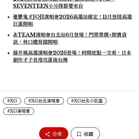
SEVENTEEN小分隊都要來台
憂鬱鬼才JOJI演唱會2026高雄站確定！11月登陸高雄
巨蛋開唱
&TEAM演唱會台北站6月登場！門票票價+開賣資
訊，林口體育館開唱
藤井風高雄演唱會2026登場！時間地點一次看，日本
創作才子首度攻蛋南台灣
#XG
#XG台北演唱會
#XG台北小巨蛋
#XG演唱會
分享
收藏