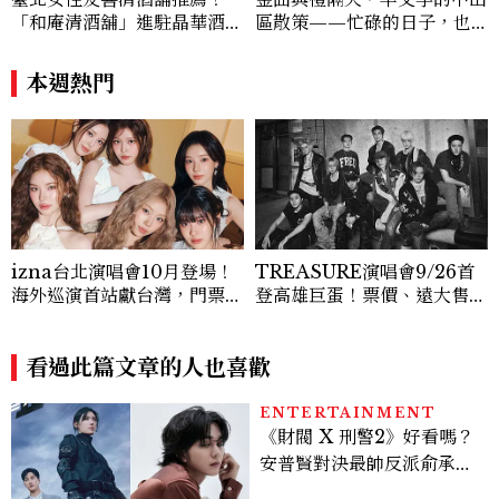
「和庵清酒舖」進駐晶華酒
區散策——忙碌的日子，也
店：首創五行心情選酒、單杯
別忘了好好呼吸！
180元起輕鬆微醺
本週熱門
izna台北演唱會10月登場！
TREASURE演唱會9/26首
海外巡演首站獻台灣，門票8/
登高雄巨蛋！票價、遠大售票
23拓元開賣
時間一次看
看過此篇文章的人也喜歡
ENTERTAINMENT
《財閥 X 刑警2》好看嗎？
安普賢對決最帥反派俞承
豪，鄭恩彩接棒女主，開專