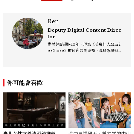
Ren
Deputy Digital Content Direc
tor
媒體經歷超過10年，現為《美麗佳人Mari
e Claire》數位內容副總監，專精娛樂與
生活風格領域，處理國內外名人消息、頒獎
典禮與大型內容企劃。 ren_chen@mct
w.com.tw
你可能會喜歡
臺北女性友善清酒舖推薦！
金曲典禮隔天，羊文学的中山