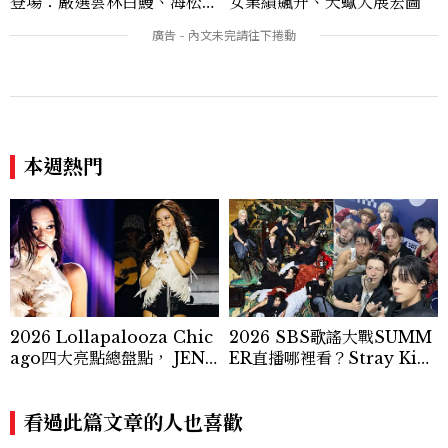
女業績飆升、天蠍大展宏圖
登場：嚴選雲林白鰻、海松貝
交織旬味，限時推出父親節升
級優惠
本週熱門
2026 Lollapalooza Chic
2026 SBS歌謠大戰SUMM
ago四大亮點總盤點， JENN
ER直播哪裡看？Stray Kid
IE、 CORTIS登台，K-PO
s、ATEEZ等28組卡司、線
P擄獲全球！
上播出時間一次看
看過此篇文章的人也喜歡