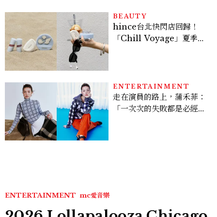
BEAUTY
hince台北快閃店回歸！
「Chill Voyage」夏季限
定系列登場，夢幻海洋藍空
間、限定彩妝、DIY吊飾一
次體驗
ENTERTAINMENT
走在演員的路上，蒲禾菲：
「一次次的失敗都是必經過
程，必須要經過那些練習，
才能做得好。」
ENTERTAINMENT
mc愛音樂
2026 Lollapalooza Chicago