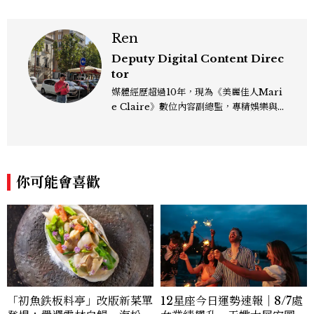
Ren
Deputy Digital Content Direc
tor
媒體經歷超過10年，現為《美麗佳人Mari
e Claire》數位內容副總監，專精娛樂與
生活風格領域，處理國內外名人消息、頒獎
典禮與大型內容企劃。 ren_chen@mct
w.com.tw
你可能會喜歡
12星座今日運勢速報｜8/7處
「初魚鉄板料亭」改版新菜單