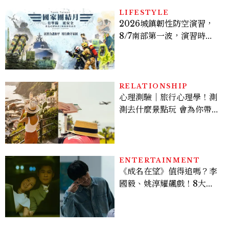
LIFESTYLE
2026城鎮韌性防空演習，
8/7南部第一波，演習時
間、可以出門嗎？罰款懶人
包
RELATIONSHIP
心理測驗｜旅行心理學！測
測去什麼景點玩 會為你帶來
好運
ENTERTAINMENT
《成名在望》值得追嗎？李
國毅、姚淳耀飆戲！8大看
點與網友殘酷評價：節奏太
慢、犯人太好猜？