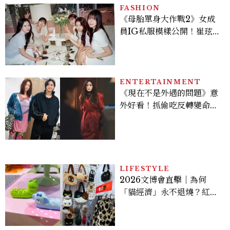
FASHION
《母胎單身大作戰2》女成
員IG私服模樣公開！崔玹諝
溫柔系歐膩粉絲飆漲、金秀
炫竟是低調千金？
ENTERTAINMENT
《現在不是外遇的問題》意
外好看！抓偷吃反轉變命
案？金憓秀傳奇美腿被讚
爆、金智勳大秀腹肌，曹汝
貞雙影后飆戲，線上看7大
看點懶人包
LIFESTYLE
2026文博會直擊｜為何
「貓經濟」永不退燒？紅到
國際的台灣療癒插畫、曼谷
新潮貓系品牌，今年不能錯
過的貓咪IP推薦