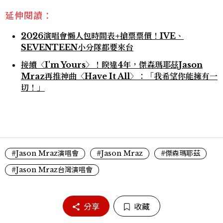
延伸閱讀：
2026演唱會懶人包時間表+搶票票價！IVE、
SEVENTEEN小分隊都要來台
接續〈I'm Yours〉！睽違4年，傑森瑪耶茲Jason
Mraz再推神曲〈Have It All〉：「我希望你能擁有一
切！」
#Jason Mraz演唱會
#Jason Mraz
#傑森瑪耶茲
#Jason Mraz台灣演唱會
分享
收藏