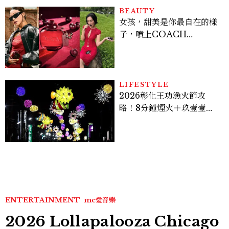
BEAUTY
女孩，甜美是你最自在的樣
子，噴上COACH
CHERRY時尚櫻桃香氛，
把每一刻都活得閃耀發光
吧！
LIFESTYLE
2026彰化王功漁火節攻
略！8分鐘煙火＋玖壹壹、
美秀集團開唱，千人烤蚵、
鯊魚先生一次玩
ENTERTAINMENT
mc愛音樂
2026 Lollapalooza Chicago