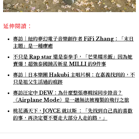
延伸閱讀：
專訪｜紐約夢幻電子音樂創作者 FiFi Zhang：「末日
主題」是一種療癒
不只是 Rap star 還是泰拳手，「芒果糯米飯」因為她
賣爆！超強泰國饒舌新星 MILLI 的9件事
專訪｜日本樂團 Hakubi 主唱片桐：在嘉義找到的，不
只是祖父生活過的痕跡
專訪汪定中 DEW：為什麼整張專輯採同步錄音？
《Airplane Mode》是一趟無法被複製的飛行之旅
桃花滿天下，JOYCE 就以斯 ：「先找到自己真的喜歡
的事，再決定要不要走大部分人走的路。」