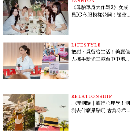
FASHION
《母胎單身大作戰2》女成
員IG私服模樣公開！崔玹諝
溫柔系歐膩粉絲飆漲、金秀
炫竟是低調千金？
LIFESTYLE
把甜，覓留給生活！美麗佳
人攜手新光三越台中中港
店、林美貞，以南洋甜點打
造金卡會員限定午後
RELATIONSHIP
心理測驗｜旅行心理學！測
測去什麼景點玩 會為你帶來
好運