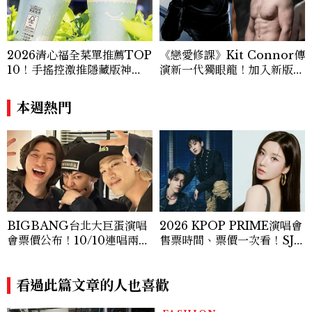
2026清心福全菜單推薦TOP
《戀愛修課》Kit Connor傳
10！手搖控激推隱藏版神
演新一代獨眼龍！加入新版
飲、黃金甜度一次看
《X戰警》，可望搭檔Sadie
Sink
本週熱門
BIGBANG台北大巨蛋演唱
2026 KPOP PRIME演唱會
會票價公布！10/10連唱兩
售票時間、票價一次看！SJ東
天、搶票時間一次看
海銀赫、權恩妃5組韓流卡司
登場
看過此篇文章的人也喜歡