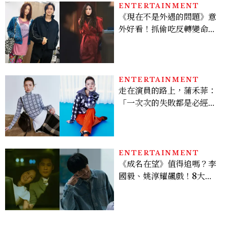
ENTERTAINMENT
《現在不是外遇的問題》意
外好看！抓偷吃反轉變命
案？金憓秀傳奇美腿被讚
爆、金智勳大秀腹肌，曹汝
貞雙影后飆戲，線上看7大
看點懶人包
ENTERTAINMENT
走在演員的路上，蒲禾菲：
「一次次的失敗都是必經過
程，必須要經過那些練習，
才能做得好。」
ENTERTAINMENT
《成名在望》值得追嗎？李
國毅、姚淳耀飆戲！8大看
點與網友殘酷評價：節奏太
慢、犯人太好猜？