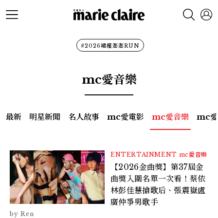
#2026裙襬澎澎RUN
mc愛音樂
最新
明星新聞
名人故事
mc愛電影
mc愛音樂
mc
ENTERTAINMENT
mc愛音樂
【2026金曲獎】第37屆金
曲獎入圍名單一次看！蔡依
林彭佳慧搶歌后、張震嶽盧
廣仲爭男歌手
Ren