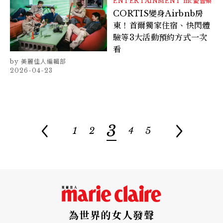
ENTERTAINMENT
mc愛音樂
CORTIS變身Airbnb房
東！首爾獨家住宿、快閃體
驗等3大活動預約方式一次
看
美麗佳人編輯部
2026-04-23
3
1
2
4
5
為世界的女人發聲