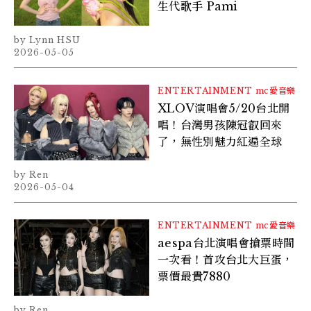
生代歌手 Pami
Lynn HSU
2026-05-05
ENTERTAINMENT
mc愛音樂
XLOV演唱會5/20台北開
唱！台灣男孩陳冠叡回來
了，無性別魅力紅遍全球
Ren
2026-05-04
ENTERTAINMENT
mc愛音樂
aespa台北演唱會搶票時間
一次看！首攻台北大巨蛋，
票價最貴7880
Ren