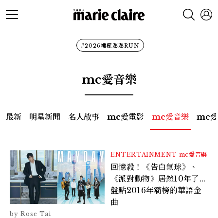
#2026裙襬澎澎RUN
mc愛音樂
最新
明星新聞
名人故事
mc愛電影
mc愛音樂
mc
ENTERTAINMENT
mc愛音樂
回憶殺！《告白氣球》、
《派對動物》居然10年了...
盤點2016年霸榜的華語金
曲
Rose Tai