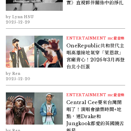
實》直視夥伴關係中的掙扎
Lynn HSU
2025-12-29
ENTERTAINMENT
mc愛音樂
OneRepublic共和世代主
唱高雄接地氣穿「萊恩款」
宮廟背⼼！2026年3月再登
台北⼩巨蛋
Ren
2025-12-20
ENTERTAINMENT
mc愛音樂
Central Cee要來台灣開
唱了！演唱會搶票時間+地
點，連Drake和
Jungkook都愛的英國饒舌
新星
Ren