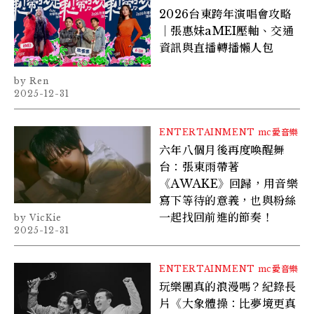
2026台東跨年演唱會攻略
｜張惠妹aMEI壓軸、交通
資訊與直播轉播懶人包
Ren
2025-12-31
ENTERTAINMENT
mc愛音樂
六年八個月後再度喚醒舞
台：張東雨帶著
《AWAKE》回歸，用音樂
寫下等待的意義，也與粉絲
一起找回前進的節奏！
VicKie
2025-12-31
ENTERTAINMENT
mc愛音樂
玩樂團真的浪漫嗎？紀錄長
片《大象體操：比夢境更真