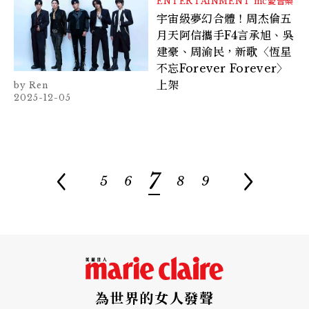
ENTERTAINMENT
mc愛音樂
宇宙級夢幻合體！周杰倫五
月天阿信攜手F4言承旭、吳
建豪、周渝民，新歌〈恆星
不忘Forever Forever〉
上架
Ren
2025-12-05
7
5
6
8
9
為世界的女人發聲