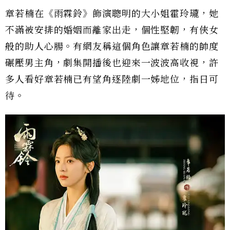
章若楠在《雨霖鈴》飾演聰明的大小姐霍玲瓏，她
不滿被安排的婚姻而離家出走，個性堅韌，有俠女
般的助人心腸。有網友稱這個角色讓章若楠的帥度
碾壓男主角，劇集開播後也迎來一波波高收視，許
多人看好章若楠已有望角逐陸劇一姊地位，指日可
待。