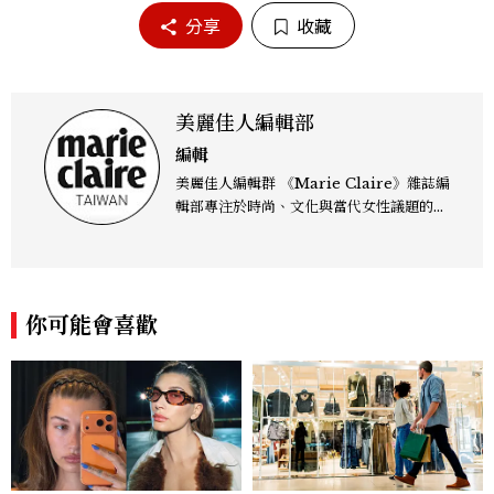
分享
收藏
美麗佳人編輯部
編輯
美麗佳人編輯群 《Marie Claire》雜誌編
輯部專注於時尚、文化與當代女性議題的深
度呈現，致力打造兼具風格與觀點的內容敘
事。 團隊擅長核心議題企劃、內容策展與
跨平台整合，長期關注國際時代脈動與社會
趨勢，從文化觀察出發，挖掘具有啟發性的
你可能會喜歡
女性故事與價值觀；同時以細膩的美學語言
與敘事張力，轉化為兼具視覺風格與思想深
度的內容。 《Marie Claire》始終以敏銳
視角與編輯直覺，引領讀者探索女性多元面
貌與生活品味風格的無限可能。