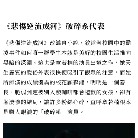
《悲傷逆流成河》破碎系代表
《悲傷逆流成河》改編自小說，敘述著校園中的霸
凌事件如何將一群學生本該是美好的校園生活推向
黑暗的深淵。這也是章若楠的演員出道之作，她天
生麗質的脫俗外表很快便吸引了觀眾的注意，而她
所飾演的成績優異的校花顧森湘，明明是一個善
良、脆弱到連被別人潑咖啡都會道歉的女孩，卻有
著淒慘的結局，讓許多粉絲心碎，直呼章若楠根本
是賺人眼淚的「破碎系」演員。