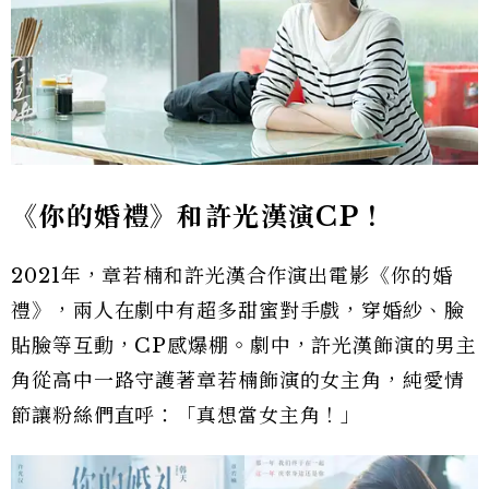
《你的婚禮》和許光漢演CP！
2021年，章若楠和許光漢合作演出電影《你的婚
禮》，兩人在劇中有超多甜蜜對手戲，穿婚紗、臉
貼臉等互動，CP感爆棚。劇中，許光漢飾演的男主
角從高中一路守護著章若楠飾演的女主角，純愛情
節讓粉絲們直呼：「真想當女主角！」