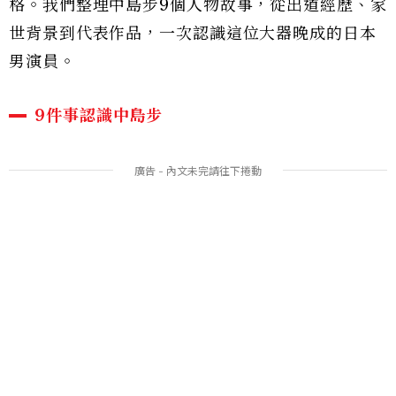
格。我們整理中島步9個人物故事，從出道經歷、家
世背景到代表作品，一次認識這位大器晚成的日本
男演員。
9件事認識中島步