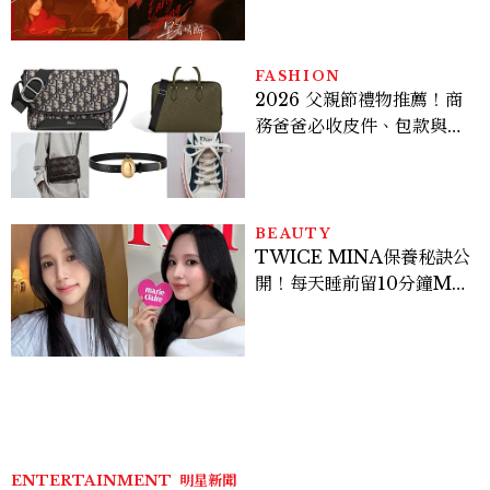
激吻獲讚慾感天花板
FASHION
2026 父親節禮物推薦！商
務爸爸必收皮件、包款與鞋
履一次看
BEAUTY
TWICE MINA保養秘訣公
開！每天睡前留10分鐘ME
TIME、定期皮拉提斯，6
個日常習慣養出牛奶肌
ENTERTAINMENT
明星新聞