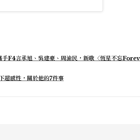
手F4言承旭、吳建豪、周渝民，新歌〈恆星不忘Forev
下超感性，關於他的7件事