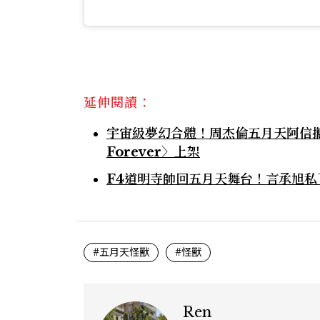
延伸閱讀：
宇宙級夢幻合體！周杰倫五月天阿信攜
Forever〉上架
F4道明寺帥回五月天舞台！言承旭私
#五月天怪獸
#怪獸
Ren