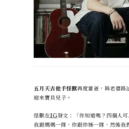
五月天吉他手怪獸
再度當爸，與老婆路
迎來寶貝兒子。
怪獸在
IG
發文：「你知道嗎？四個人可
我跟媽媽一隊，你跟你姊一隊，然後我