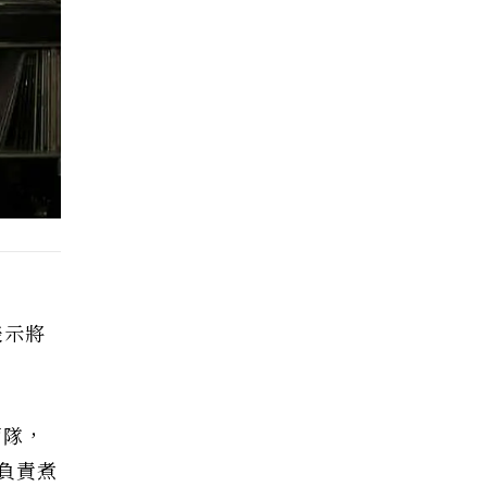
表示將
兩隊，
負責煮