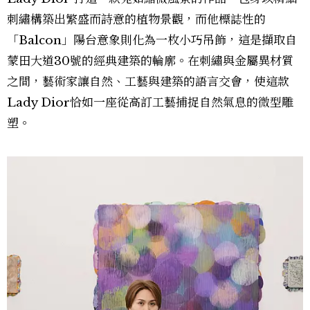
刺繡構築出繁盛而詩意的植物景觀，而他標誌性的
「Balcon」陽台意象則化為一枚小巧吊飾，這是擷取自
蒙田大道30號的經典建築的輪廓。在刺繡與金屬異材質
之間，藝術家讓自然、工藝與建築的語言交會，使這款
Lady Dior恰如一座從高訂工藝捕捉自然氣息的微型雕
塑。