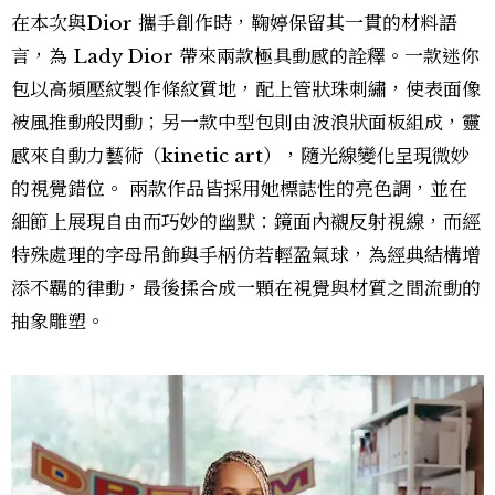
在本次與Dior 攜手創作時，鞠婷保留其一貫的材料語
言，為 Lady Dior 帶來兩款極具動感的詮釋。一款迷你
包以高頻壓紋製作條紋質地，配上管狀珠刺繡，使表面像
被風推動般閃動；另一款中型包則由波浪狀面板組成，靈
感來自動力藝術（kinetic art），隨光線變化呈現微妙
的視覺錯位。 兩款作品皆採用她標誌性的亮色調，並在
細節上展現自由而巧妙的幽默：鏡面內襯反射視線，而經
特殊處理的字母吊飾與手柄仿若輕盈氣球，為經典結構增
添不羈的律動，最後揉合成一顆在視覺與材質之間流動的
抽象雕塑。