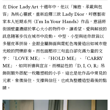
在 Dior Lady Art 十週年中，他以「擁抱、承載與包
容」為核心靈感，重新詮釋三款 Lady Dior，呼應藝術
家本人近期系列《I’m In Your Hands》作品，意涵將
街頭壁畫濃縮於掌心大小的物件中，讓希望、愛與解放的
訊息隨著步伐在城市中流動。 中型、小型與迷你款皆以
多層皮革拼接、金銀金屬飾面與霓虹色塊營造出如城市燈
光般的閃爍節奏。而包面壓印三句直白卻充滿力量的文
字：「LOVE ME」、「HOLD ME」、「CARRY
ME」，如同祈禱與宣言，而標誌性的「D, I, O, R」吊
飾則額外搭配一枚雕塑般的小手，這也是他作品中常見的
元素，象徵接住、支撐與信任，也成為整體造型最後的點
睛。