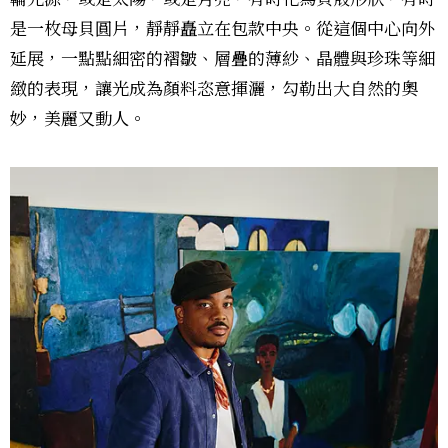
是一枚母貝圓片，靜靜矗立在包款中央。從這個中心向外
延展，一點點細密的褶皺、層疊的薄紗、晶體與珍珠等細
緻的表現，讓光成為顏料恣意揮灑，勾勒出大自然的奧
妙，美麗又動人。