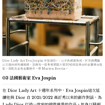
Dior Lady Art Eva Jospin 中型提包<，以米色緞面製成，於吊飾周圍
以交錯絲線刺繡點綴，並飾有一座象徵蒙田大道30號總店陽台的金屬陽台造
型。搭配古金色金屬飾件。© Marion Berrin。
03 法國藝術家 Eva Jospin
在 Dior Lady Art 十週年系列中，Eva Jospin這次延
續他與 Dior 自 2021/2022 高訂秀以來的創作對話，為
Lady Dior 打造一款宛如縮微風景的作品。包身以精細