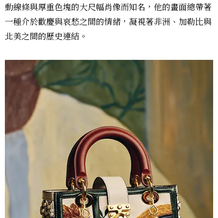
動線條與厚重色塊的大尺幅肖像而知名，他的畫面總帶著
一種介於歡慶與哀愁之間的情緒，凝視著非洲、加勒比與
北美之間的歷史連結。