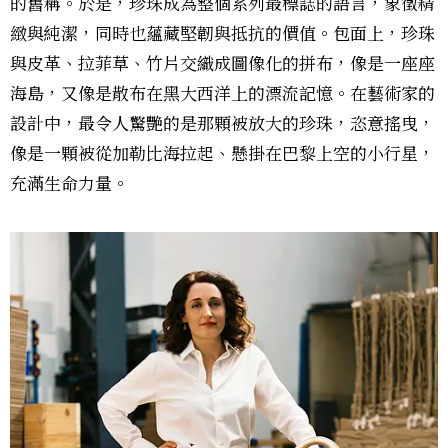
的舊稱。於是，珍珠成為整個系列最標誌的語言，象徵精
緻與純潔，同時也蘊藏堅韌與抵抗的價值。包面上，珍珠
與皮革、拉菲草、竹片交織成圖像化的拼布，像是一座座
海島，又像是散布在黑大西洋上的漂流記憶。在藝術家的
設計中，最令人驚艷的是那顆被放大的珍珠，恣意搖曳，
像是一顆被從加勒比海拉起、懸掛在巴黎上空的小行星，
充滿生命力量。