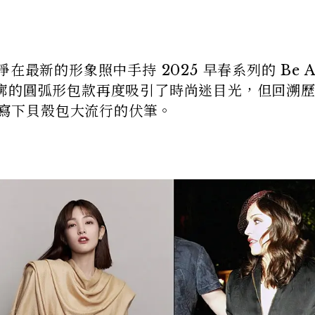
使王淨在最新的形象照中手持 2025 早春系列的 Be A
廓的圓弧形包款再度吸引了時尚迷目光，但回溯
悄悄寫下貝殼包大流行的伏筆。