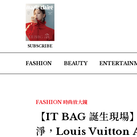
SUBSCRIBE
FASHION
BEAUTY
ENTERTAIN
FASHION
時尚放大鏡
【IT BAG 誕生現
淨，Louis Vuitt