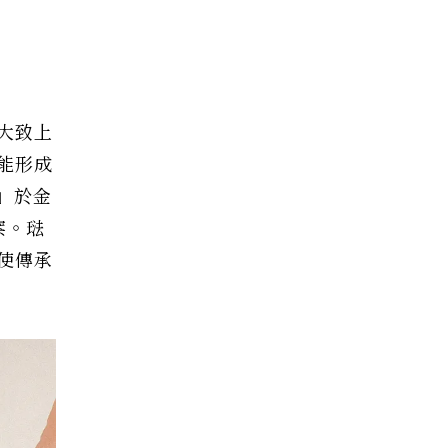
大致上
能形成
」於金
案。琺
使傳承