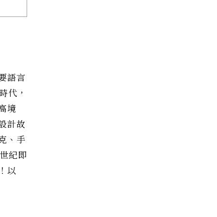
要語言
時代，
高境
設計故
克、手
7世紀即
！以