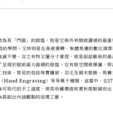
做為其「門面」的錶盤，則是它與外界開啟溝通的最重
值的學問。又特別是在高速運轉，集體焦慮的數位演算
真誠不變、言之有物又懂分寸拿捏，就是說話藝術的最
了呈現於眼前最大面積的錶盤。在有限空間裡揮灑，將
工技術，常見的包括珠寶鑲嵌、羽毛及細木裝飾、馬賽
（Hand Engraving）等等萬千種類，這當中，在1
無可取代的手工溫度，使其收藏價值和賞析度脫穎而出
為錶說出內涵觀點的琺瑯工藝。