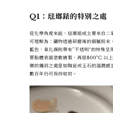
Q1：琺瑯錶的特別之處
從化學角度來說，琺瑯組成主要來自二
可理解為：礦物透過研磨後的細膩粉末
藍色，氧化錫則帶來”不透明“的特殊
質胎體表面塗敷繪製，再經800°C 
瑯的獨到之處是如陶瓷或玉石的溫潤感
數百年仍可保持如初。