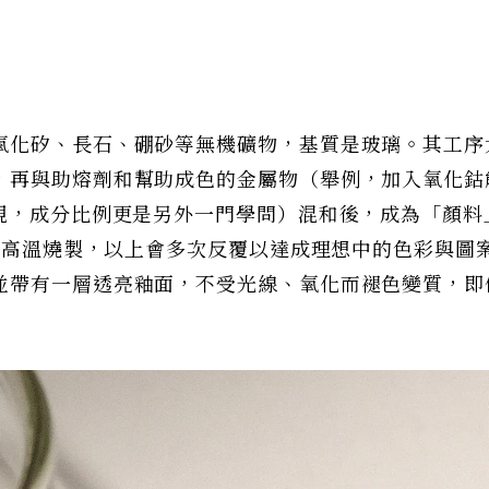
氧化矽、長石、硼砂等無機礦物，基質是玻璃。其工序
，再與助熔劑和幫助成色的金屬物（舉例，加入氧化鈷
呈現，成分比例更是另外一門學問）混和後，成為「顏料
以上高溫燒製，以上會多次反覆以達成理想中的色彩與圖
並帶有一層透亮釉面，不受光線、氧化而褪色變質，即