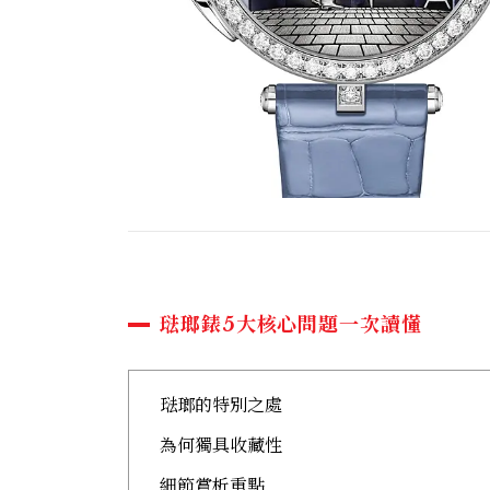
琺瑯錶5大核心問題一次讀懂
琺瑯的特別之處
為何獨具收藏性
細節賞析重點