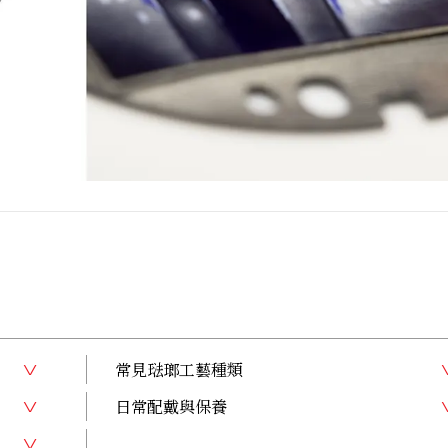
常見琺瑯工藝種類
日常配戴與保養