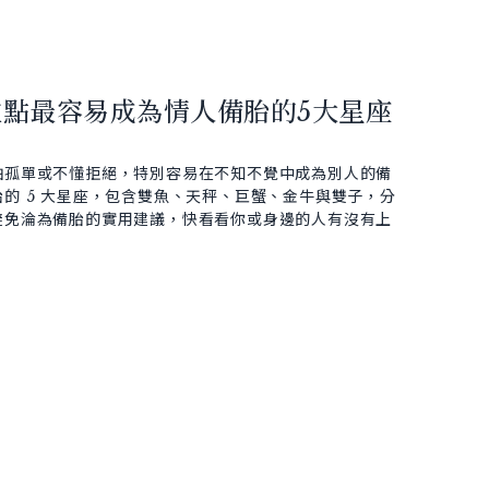
點最容易成為情人備胎的5大星座
怕孤單或不懂拒絕，特別容易在不知不覺中成為別人的備
的 5 大星座，包含雙魚、天秤、巨蟹、金牛與雙子，分
避免淪為備胎的實用建議，快看看你或身邊的人有沒有上