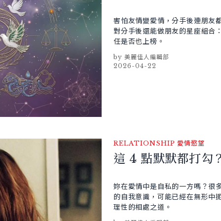
害怕友情變愛情，分手後連朋友都
對分手後還能做朋友的星座組合
任是否也上榜。
美麗佳人編輯部
2026-04-22
RELATIONSHIP
愛情慾望
這 4 點默默都打
妳在愛情中是自私的一方嗎？很
的自我意識，可能已經在無形中扼
理性的相處之道。