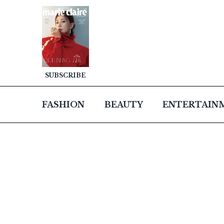
SUBSCRIBE
FASHION
BEAUTY
ENTERTAIN