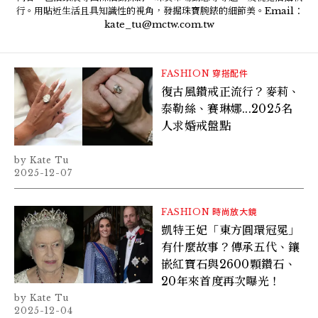
行。用貼近生活且具知識性的視角，發掘珠寶腕錶的細節美。Email：
kate_tu@mctw.com.tw
FASHION
穿搭配件
復古風鑽戒正流行？麥莉、
泰勒絲、賽琳娜...2025名
人求婚戒盤點
Kate Tu
2025-12-07
FASHION
時尚放大鏡
凱特王妃「東方圓環冠冕」
有什麼故事？傳承五代、鑲
嵌紅寶石與2600顆鑽石、
20年來首度再次曝光！
Kate Tu
2025-12-04