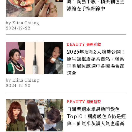
薦！陶藝手感、精美釉色全
濃縮在手指細節中
Elina Chiang
2024-12-22
BEAUTY
美麗彩妝
2025年眉毛3大趨勢公開！
原生無框眉溫柔自然、韓系
羽毛眉妝感適中各種場合都
適合
Elina Chiang
2024-12-20
BEAUTY
潮流髮型
日網票選本季最熱門髮色
Top10！襯膚暖色系仍是經
典、仙氣米灰調人氣也超高