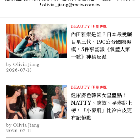
! olivia_jiang@mctw.com.tw
BEAUTY
明星專區
內田雅樂是誰？日本最受矚
目星三代、190公分國際男
模，5件事認識《氣體人第
一號》神秘反派
Olivia Jiang
2026-07-13
BEAUTY
明星專區
健康膚色韓國女星盤點！
NATTY、志效、孝琳都上
榜，「小麥肌」比冷白皮更
有記憶點
Olivia Jiang
2026-07-11