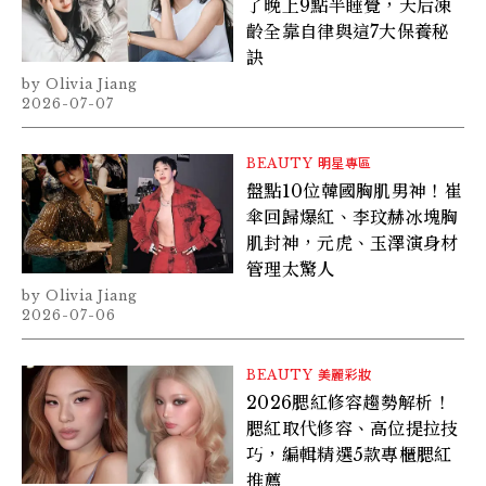
了晚上9點半睡覺，天后凍
齡全靠自律與這7大保養秘
訣
Olivia Jiang
2026-07-07
BEAUTY
明星專區
盤點10位韓國胸肌男神！崔
傘回歸爆紅、李玟赫冰塊胸
肌封神，元虎、玉澤演身材
管理太驚人
Olivia Jiang
2026-07-06
BEAUTY
美麗彩妝
2026腮紅修容趨勢解析！
腮紅取代修容、高位提拉技
巧，編輯精選5款專櫃腮紅
推薦