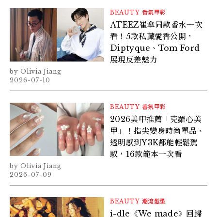
BEAUTY
香氛甲彩
ATEEZ崔傘同款香水一次
看！5款私藏愛香公開，
Diptyque、Tom Ford
展現反差魅力
Olivia Jiang
2026-07-10
BEAUTY
香氛甲彩
2026美甲推薦「克羅心美
甲」！指尖變身時尚單品、
透明感到Y3K都能輕鬆駕
馭，16款範本一次看
Olivia Jiang
2026-07-09
BEAUTY
潮流髮型
i-dle《We made》回歸