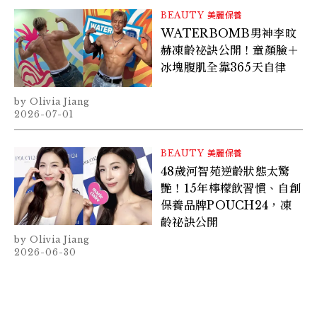
BEAUTY
美麗保養
WATERBOMB男神李旼
赫凍齡祕訣公開！童顏臉＋
冰塊腹肌全靠365天自律
Olivia Jiang
2026-07-01
BEAUTY
美麗保養
48歲河智苑逆齡狀態太驚
艷！15年檸檬飲習慣、自創
保養品牌POUCH24，凍
齡祕訣公開
Olivia Jiang
2026-06-30