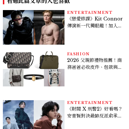
看過此篇文章的人也喜歡
ENTERTAINMENT
《戀愛修課》Kit Connor
傳演新一代獨眼龍！加入新
版《X戰警》，可望搭檔
Sadie Sink
FASHION
2026 父親節禮物推薦！商
務爸爸必收皮件、包款與鞋
履一次看
ENTERTAINMENT
《財閥 X 刑警2》好看嗎？
安普賢對決最帥反派俞承
豪，鄭恩彩接棒女主，開專