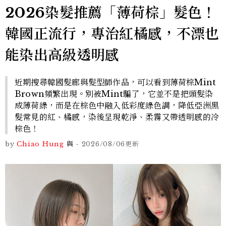
2026染髮推薦「薄荷棕」髮色！
韓國正流行，專治紅橘感，不漂也
能染出高級透明感
近期搜尋韓國髮廊與髮型師作品，可以看到薄荷棕Mint
Brown頻繁出現。別被Mint騙了，它並不是把頭髮染
成薄荷綠，而是在棕色中融入低彩度綠色調，降低亞洲黑
髮常見的紅、橘感，染後呈現乾淨、柔霧又帶透明感的冷
棕色！
by
Chiao Hung
與
-
2026/08/06
更新