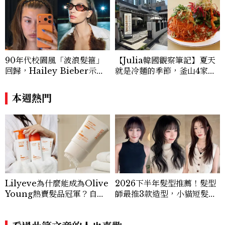
90年代校園風「波浪髮箍」
【Julia韓國觀察筆記】夏天
回歸，Hailey Bieber示範
就是冷麵的季節，釜山4家必
如何戴得時髦：這款Miu Mi
吃拌冷麵
u髮箍未開賣先爆紅！
本週熱門
Lilyeve為什麼能成為Olive
2026下半年髮型推薦！髮型
Young熱賣髮品冠軍？自帶
師最推3款造型，小貓短髮、
按摩梳的頭皮精華超受歡迎！
高層次剪、赫西燙都上榜