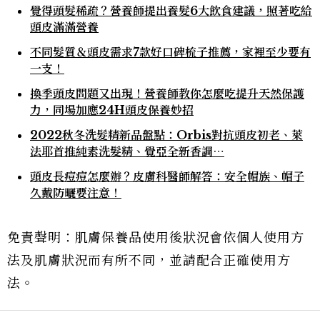
覺得頭髮稀疏？營養師提出養髮6大飲食建議，照著吃給
頭皮滿滿營養
不同髮質＆頭皮需求7款好口碑梳子推薦，家裡至少要有
一支！
換季頭皮問題又出現！營養師教你怎麼吃提升天然保護
力，同場加應24H頭皮保養妙招
2022秋冬洗髮精新品盤點：Orbis對抗頭皮初老、萊
法耶首推純素洗髮精、覺亞全新香調⋯
頭皮長痘痘怎麼辦？皮膚科醫師解答：安全帽族、帽子
久戴防曬要注意！
免責聲明：肌膚保養品使用後狀況會依個人使用方
法及肌膚狀況而有所不同，並請配合正確使用方
法。