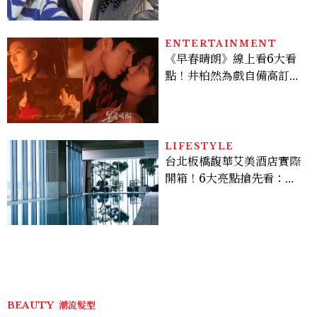
水、護髮同款一次看
ENTERTAINMENT
《早春晴朗》線上看6大看
點！井柏然為戲自備高訂，
孫千苦等地下戀轉正，雨夜
激吻獲讚慾感天花板
LIFESTYLE
台北板橋馥華艾美酒店實際
開箱！6大亮點搶先看：新
北最新旅宿地標、高空泳
池、客房藏奢華細節
BEAUTY
潮流髮型