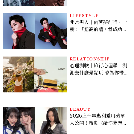
機、刷黑卡，用錢輾壓罪犯
的陳利手回來了，這次能玩
多大？
LIFESTYLE
非常男人｜向著夢前行，一
樹：「愈高的牆，當成功爬
上去的那一刻，就愈有成就
感。」
RELATIONSHIP
心理測驗｜旅行心理學！測
測去什麼景點玩 會為你帶來
好運
BEAUTY
2026上半年惠利愛用清單
大公開！新劇《給你夢想》
美出新高度，10款保養、香