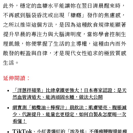
此外，穩定的血糖水平能讓妳在翌日清晨醒來時，
不再感到腦袋昏沈或出現「糖癮」發作的焦慮感，
之所以推崇這個方法，是因為這種飲食規律能顯著
提升早晨的專注力與大腦清明度，當妳學會控制生
理飢餓，妳便掌握了生活的主導權，這種由內而外
散發的輕盈與自律，才是現代女性追求的極致質感
生活。
延伸閱讀：
「洋蔥拌蘋果」比綠拿鐵更強大！日本專家認證：是天
然血管清道夫、能消頑固水腫，做法大公開
網實測「橄欖油＋檸檬汁」晨飲法：肌膚變亮、腹脹減
少、代謝提升、能量也更穩定，如何自製&怎麼喝一次
看懂！
TikTok、小紅書爆紅的「埃及搖」不僅瘦腰腹還能瘦