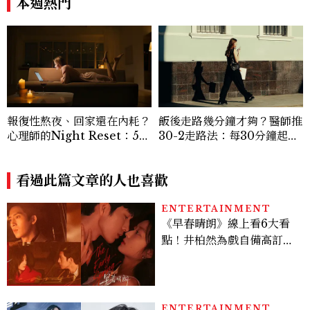
本週熱門
質。」
報復性熬夜、回家還在內耗？
飯後走路幾分鐘才夠？醫師推
心理師的Night Reset：5個
30-2走路法：每30分鐘起身
習慣讓夜晚真正屬於自己
2分鐘，降血糖效果等同有氧
運動
看過此篇文章的人也喜歡
ENTERTAINMENT
《早春晴朗》線上看6大看
點！井柏然為戲自備高訂，
孫千苦等地下戀轉正，雨夜
激吻獲讚慾感天花板
ENTERTAINMENT