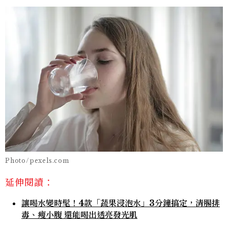
Photo/pexels.com
延伸閱讀：
讓喝水變時髦！4款「蔬果浸泡水」3分鐘搞定，清腸排
毒、瘦小腹 還能喝出透亮發光肌