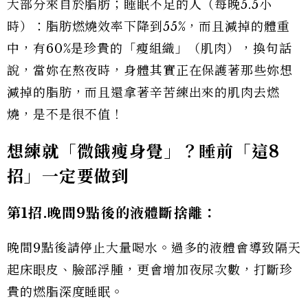
大部分來自於脂肪；睡眠不足的人（每晚5.5小
時）：脂肪燃燒效率下降到55%，而且減掉的體重
中，有60%是珍貴的「瘦組織」（肌肉），換句話
說，當妳在熬夜時，身體其實正在保護著那些妳想
減掉的脂肪，而且還拿著辛苦練出來的肌肉去燃
燒，是不是很不值！
想練就「微餓瘦身覺」？睡前「這8
招」一定要做到
第1
招.
晚間9
點後的液體斷捨離：
晚間9點後請停止大量喝水。過多的液體會導致隔天
起床眼皮、臉部浮腫，更會增加夜尿次數，打斷珍
貴的燃脂深度睡眠。