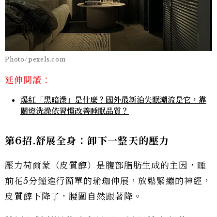
Photo/pexels.com
延伸閱讀：
爆紅「黑暗澡」是什麼？國外最新治失眠潮流是它，靠
關燈洗澡依習慣改善睡眠品質？
第6
招.
舒展全身：卸下一整天的壓力
壓力荷爾蒙（皮質醇）是腹部脂肪生成的主因，睡
前花5分鐘進行簡單的瑜珈伸展，放鬆緊繃的神經，
皮質醇下降了，腰圍自然跟著降。