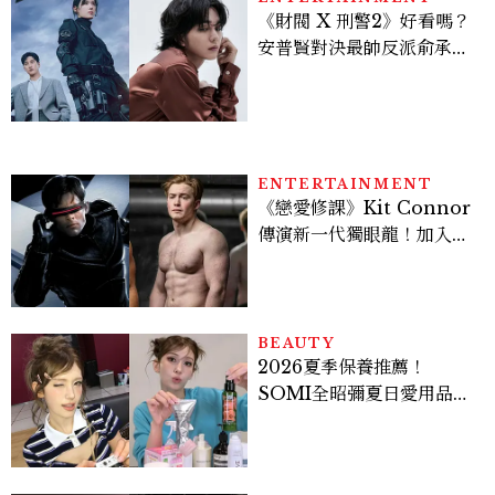
《財閥 X 刑警2》好看嗎？
安普賢對決最帥反派俞承
豪，鄭恩彩接棒女主，開專
機、刷黑卡，用錢輾壓罪犯
的陳利手回來了，這次能玩
多大？
ENTERTAINMENT
《戀愛修課》Kit Connor
傳演新一代獨眼龍！加入新
版《X戰警》，可望搭檔
Sadie Sink
BEAUTY
2026夏季保養推薦！
SOMI全昭彌夏日愛用品公
開，防曬、護髮、止汗、頭
皮保養10款好物一次看