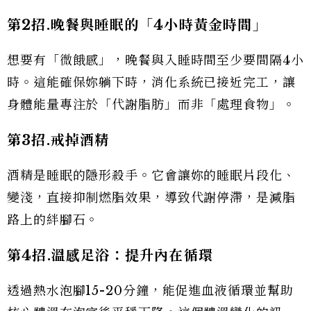
第2
招.
晚餐與睡眠的「4
小時黃金時間」
想要有「微餓感」，晚餐與入睡時間至少要間隔4小
時。這能確保妳躺下時，消化系統已接近完工，讓
身體能量專注於「代謝脂肪」而非「處理食物」。
第3
招.
戒掉酒精
酒精是睡眠的隱形殺手。它會讓妳的睡眠片段化、
變淺，直接抑制燃脂效果，導致代謝停滯，是減脂
路上的絆腳石。
第4
招.
溫感足浴：提升內在循環
透過熱水泡腳15-20分鐘，能促進血液循環並幫助