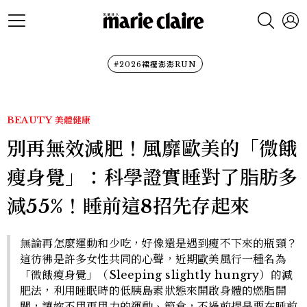
#2026裙襬澎澎RUN
BEAUTY
美體健康
別再無效減肥！風靡歐美的「微餓
瘦身覺」：科學證實睡對了脂肪多
減55%！睡前這8招先存起來
無論再怎麼運動和少吃，好像還是遇到瘦不下來的瓶頸？
這彷彿是許多女性共同的心聲，近期歐美風行一種名為
「微餓瘦身覺」（Sleeping slightly hungry）的減
肥法，利用睡眠時的低胰島素狀態來開啟身體的燃脂開
關，讓妳不用再用力的運動、節食，不過前提是要在睡前