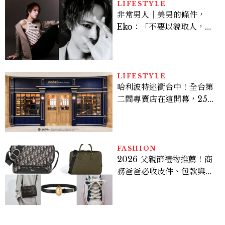
LIFESTYLE
非常男人｜美男的條件，
Eko：「不要以貌取人，內
在與外在同樣重要。」
LIFESTYLE
哈利波特迷衝台中！全台第
二間專賣店在這開幕，25週
年限定周邊、托特包太值得
入手
FASHION
2026 父親節禮物推薦！商
務爸爸必收皮件、包款與鞋
履一次看