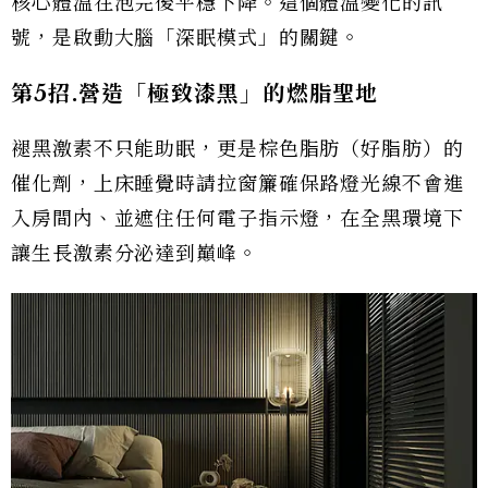
核心體溫在泡完後平穩下降。這個體溫變化的訊
號，是啟動大腦「深眠模式」的關鍵。
第5
招.
營造「極致漆黑」的燃脂聖地
褪黑激素不只能助眠，更是棕色脂肪（好脂肪）的
催化劑，上床睡覺時請拉窗簾確保路燈光線不會進
入房間內、並遮住任何電子指示燈，在全黑環境下
讓生長激素分泌達到巔峰。