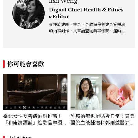
fish Weng
Digital Chief Health & Fitnes
s Editor
專注於健康、瘦身、身體保養與健身等領域
的內容創作，文章涵蓋從美容保養、運動健
身到生活風格等多元主題，致力於提供網友
實用且專業的資訊，作品風格親切易懂，常
以生活化的語言分享保養與健康知識，目前
在《美麗佳人》已累積了數百篇文章，持續
你可能會喜歡
為網友帶來最新的健康與美麗資訊。
臺北女性友善清酒舖推薦！
乳癌治療也能貼近日常！奇美
「和庵清酒舖」進駐晶華酒
醫院血液腫瘤科郭雨萱醫師分
店：首創五行心情選酒、單杯
享：「口服化療讓乳癌不只治
180元起輕鬆微醺
療，也能好好兼顧生活品