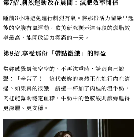
第7
招.
劇烈運動改在晨間：減肥效率翻倍
睡前3小時避免進行劇烈有氧。將那份活力留給早起
後的空腹有氧運動，歐美研究顯示這時段的燃脂效
率最高，能開啟活力滿滿的一天。
第8
招.
享受那份「帶點微餓」的輕盈
當妳感覺胃部空空的、不再沈重時，請跟自己說
聲：「辛苦了！」這代表妳的身體正在進行內在清
掃。如果真的很餓，請選一杯加了肉桂的溫牛奶，
肉桂能幫助穩定血糖，牛奶中的色胺酸則讓妳睡得
更深層、更安穩。