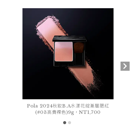
Pola 2024秋妝B.A水漾花綻漸層腮紅
(#03高貴裸色)9g，NT1,700