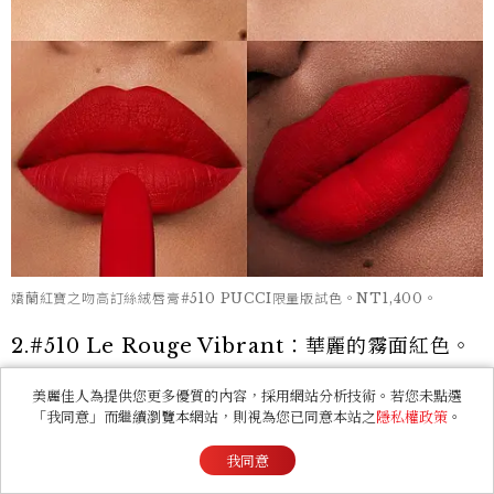
嬌蘭紅寶之吻高訂絲絨唇膏#510 PUCCI限量版試色。NT1,400。
2.#510 Le Rouge Vibrant：華麗的霧面紅色。
美麗佳人為提供您更多優質的內容，採用網站分析技術。若您未點選
OMBRES G高訂深邃四色眼影盤PUCCI限
「我同意」而繼續瀏覽本網站，則視為您已同意本站之
隱私權政策
。
量版
我同意