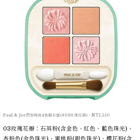
Paul & Joe巴黎時尚4色眼彩盤(#03玫瑰花瓣)，NT1,550
03玫瑰花瓣：石英粉(含金色、紅色、藍色珠光)、
杏粉色(金色珠光)、蜜桃粉(銀色珠光)、櫻花粉(含