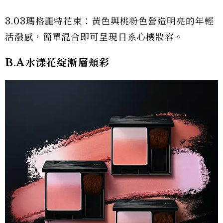
3.03瑪格麗特花束：黃色與桃粉色營造明亮的年輕
活潑感，簡單混合即可呈現日系心機妝容。
B.A水漾花綻漸層頰彩