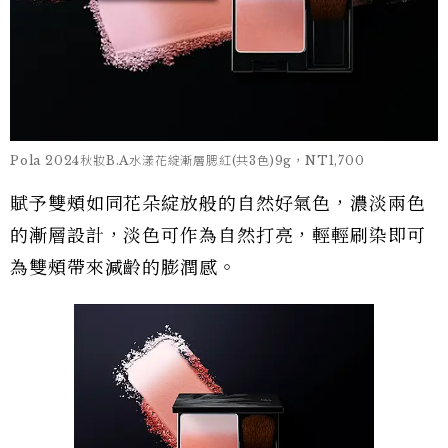
Pola 2024秋妝B.A水漾花綻漸層腮紅(共3色)9g，NT1,700
賦予雙頰如同花朵綻放般的自然好氣色，濃淡兩色
的漸層設計，淡色可作為自然打亮，輕輕刷染即可
為雙頰帶來減齡的膨潤感。