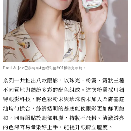
Paul & Joe巴黎時尚4色眼彩盤#01模特兒示範。
系列一共推出八款眼影，以珠光、粉霧、霜狀三種
不同質地與繽紛多彩的配色組成。這次粉質採用獨
特眼影科技，將色彩粉末與珍珠粉末加入柔膚基底
油均勻揉合，絲滑透明的基底能使眼彩更加鮮明飽
和，同時服貼於眼部肌膚，持妝不飛粉。清澈透亮
的色澤容易暈染好上手，能提升眼睛立體度。