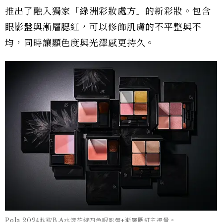
推出了融入獨家「綠洲彩妝處方」的新彩妝。包含
眼影盤與漸層腮紅，可以修飾肌膚的不平整與不
均，同時讓顯色度與光澤感更持久。
Pola 2024秋妝B.A水漾花綻四色眼影盤+漸層腮紅主視覺。