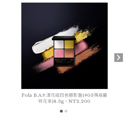
Pola B.A水漾花綻四色眼影盤(#03瑪格麗
特花束)8.3g，NT2,200