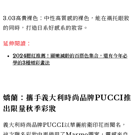
3.03高貴裸色：中性高質感的裸色，能在襯托眼妝
的同時，打造日系好感系的妝容。
延伸閱讀：
2024腮紅推薦！顯嫩減齡的百搭色集合，還有今年必
學的3種頰彩畫法
嬌蘭：攜手義大利時尚品牌PUCCI推
出限量秋季彩妝
義大利時尚品牌PUCCI以華麗前衛印花而聞名，
這次聯名彩妝中更使用了Marmo圖案，靈感來自