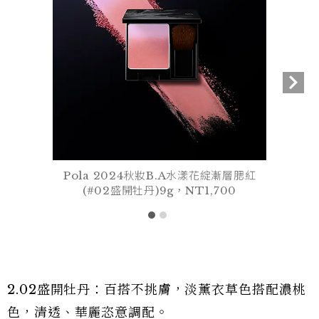
Pola 2024秋妝B.A水漾花綻漸層腮紅
(#02盛開牡丹)9g，NT1,700
2.02盛開牡丹：百搭不挑膚，淡薰衣草色搭配濃桃
色，清透、華麗恣意調配。