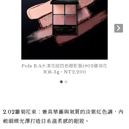
Pola B.A水漾花綻四色眼影盤(#02雛菊花
束)8.3g，NT2,200
2.02雛菊花束：兼具華麗與氣質的淡紫紅色調，內
斂細緻光澤打造日系溫柔感的眼妝。