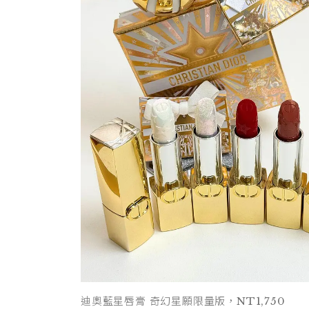
迪奧藍星唇膏 奇幻星願限量版，NT1,750