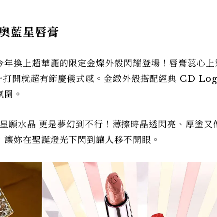
奧藍星唇膏
今年換上超華麗的限定金燦外殼閃耀登場！唇膏蕊心上
一打開就超有節慶儀式感。金緻外殼搭配經典 CD Lo
氛圍。
0 星願水晶 更是夢幻到不行！薄擦時晶透閃亮、厚塗又
，讓妳在聖誕燈光下閃到讓人移不開眼。