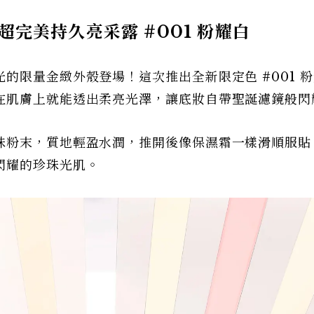
完美持久亮采露 #001 粉耀白
的限量金緻外殼登場！這次推出全新限定色 #001 
在肌膚上就能透出柔亮光澤，讓底妝自帶聖誕濾鏡般閃
珠粉末，質地輕盈水潤，推開後像保濕霜一樣滑順服貼
閃耀的珍珠光肌。