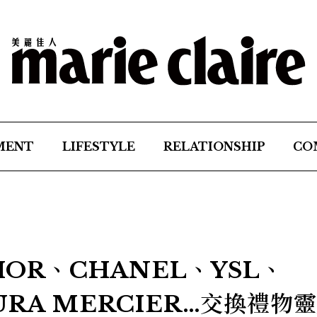
MENT
LIFESTYLE
RELATIONSHIP
CO
IOR、CHANEL、YSL、
URA MERCIER…交換禮物