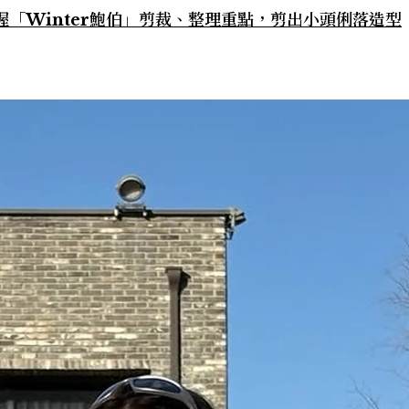
！掌握「Winter鮑伯」剪裁、整理重點，剪出小頭俐落造型