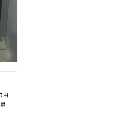
常用
的單