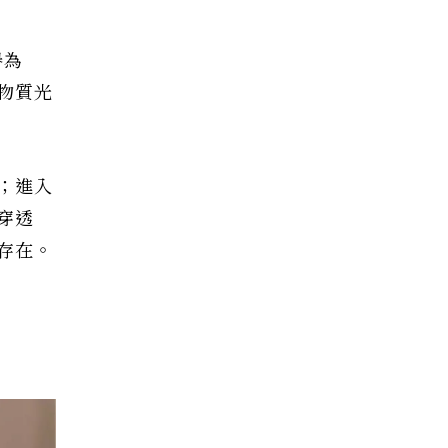
譽為
物質光
；進入
穿透
存在。