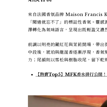
來自法國香氛品牌 Maison Francis K
「聞過就忘不了」的標誌性香氣。靈感
澤轉化為氣味語言，呈現出既輕盈又濃
前調以明亮的藏紅花與茉莉開場，帶出
中段後，琥珀與龍涎香逐漸浮現，香氣
力；尾韻則以雪松與樹脂收尾，留下乾
【熱賣Top5】MFK香水排行公開！724