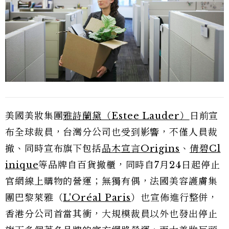
美國美妝集團
雅詩蘭黛（Estee Lauder）
日前宣
布全球裁員，台灣分公司也受到影響，不僅人員裁
撤、同時宣布旗下包括
品木宣言Origins
、
倩碧Cl
inique
等品牌自百貨撤櫃，同時自7月24日起停止
官網線上購物的營運；無獨有偶，法國美容護膚集
團巴黎萊雅（
L'Oréal Paris
）也宣佈進行整併，
香港分公司首當其衝，大規模裁員以外也發出停止