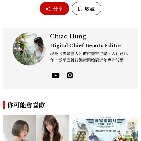
分享
收藏
Chiao Hung
Digital Chief Beauty Editor
現為《美麗佳人》數位美容主編。入行已14
年，從平面雜誌編輯開始到近年專注於網路
報導，同時兼顧社群操作。寫作範圍持續深
耕彩妝、保養、香氛、頭髮...等與美有關的
面向。擅長以細膩敏銳的觀察力，深入報導
品牌理念與最新產品趨勢，將專業知識轉化
為貼近讀者日常的實用建議。持續關注美容
產業的創新動態，從配方科學到永續發展等
你可能會喜歡
等。Contact：chiao_hung@mctw.co
m.tw