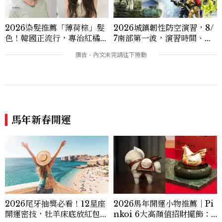
2026染髮推薦「薄荷棕」髮
2026城鎮韌性防空演習，8/
色！韓國正流行，專治紅橘
7南部第一波，演習時間、可
感，不漂也能染出高級透明感
以出門嗎？罰款懶人包
馬年新春開運
2026尾牙抽獎必看！12星座
2026馬年開運小物推薦｜Pi
開運密技，牡羊床底放紅包、
nkoi 6大高顏值招財擺飾：