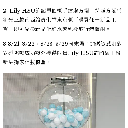
2. Lily HSU許韶恩回櫃手繪處方箋，持處方箋至
新光三越南西館資生堂東京櫃「購買任一新品正
貨」即可兌換新品化粧水或乳液旅行體驗組。
3.3/21-3/22、3/28-3/29周末場：加碼敏感肌對
對碰挑戰成功額外獲得限量Lily HSU許韶恩手繪
新品獨家化妝棉盒。