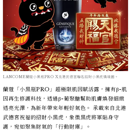
LANCOME蘭蔻小黑瓶PRO X北港武德宮聯名招財小黑虎情境圖。
蘭蔻「小黑瓶PRO」超極限肌因賦活露，擁有β-肌
因再生修護科技，透過β-葡聚醣幫助肌膚煥發細緻
透亮光澤，為新年帶來年輕好氣色。 承載來自北港
武德宮祝福的招財小黑虎，象徵黑虎將軍貼身守
護，宛如聚集財氣的「行動財庫」。