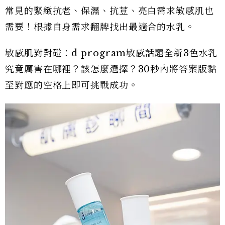
常見的緊緻抗老、保濕、抗荳、亮白需求敏感肌也
需要！根據自身需求翻牌找出最適合的水乳。
敏感肌對對碰：d program敏感話題全新3色水乳
究竟厲害在哪裡？該怎麼選擇？30秒內將答案版黏
至對應的空格上即可挑戰成功。