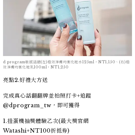
d program敏感話題(左)極效淨膚均衡化粧水125ml，NT1,150、(右)極
效淨膚均衡化粧乳100ml，NT1,250
亮點2.好禮大方送
完成真心話翻翻牌並拍照打卡+追蹤
@dprogram_tw，即可獲得
1.扭蛋機抽獎體驗乙次(最大獎官網
Watashi+NT100折抵券)