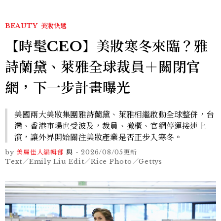
BEAUTY
美妝快遞
【時髦CEO】美妝寒冬來臨？雅
詩蘭黛、萊雅全球裁員＋關閉官
網，下一步計畫曝光
美國兩大美妝集團雅詩蘭黛、萊雅相繼啟動全球整併，台
灣、香港市場也受波及，裁員、撤櫃、官網停運接連上
演，讓外界開始關注美妝產業是否正步入寒冬。
by
美麗佳人編輯部
與
-
2026/08/05
更新
Text／Emily Liu Edit／Rice Photo／Gettys