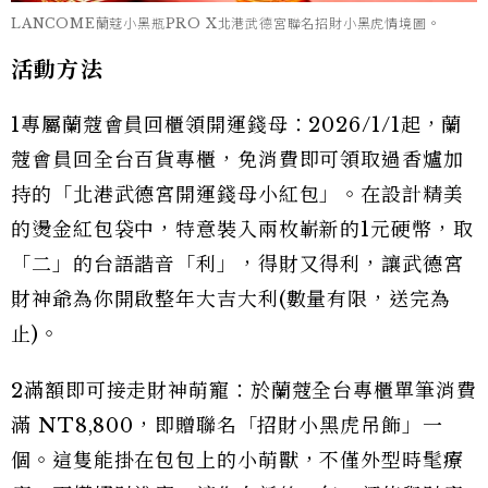
LANCOME蘭蔻小黑瓶PRO X北港武德宮聯名招財小黑虎情境圖。
活動方法
1專屬蘭蔻會員回櫃領開運錢母：2026/1/1起，蘭
蔻會員回全台百貨專櫃，免消費即可領取過香爐加
持的「北港武德宮開運錢母小紅包」。在設計精美
的燙金紅包袋中，特意裝入兩枚嶄新的1元硬幣，取
「二」的台語諧音「利」，得財又得利，讓武德宮
財神爺為你開啟整年大吉大利(數量有限，送完為
止)。
2滿額即可接走財神萌寵：於蘭蔻全台專櫃單筆消費
滿 NT8,800，即贈聯名「招財小黑虎吊飾」一
個。這隻能掛在包包上的小萌獸，不僅外型時髦療