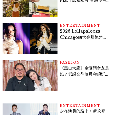
測去什麼景點玩 會為你帶來
好運
ENTERTAINMENT
2026 Lollapalooza
Chicago四大亮點總盤
點， JENNIE、 CORTIS
登台，K-POP擄獲全球！
FASHION
《黑白大廚》金度潤女友是
誰？低調交往演員金瑞妍、
曾出演《少年法庭》，私下
極簡風穿搭是日常範本！
ENTERTAINMENT
走在演員的路上，蒲禾菲：