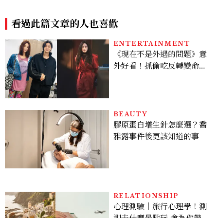
雙魚靠一招腰纏萬貫
大理石馬、轉運金雞好運「馬
上旺」
看過此篇文章的人也喜歡
ENTERTAINMENT
《現在不是外遇的問題》意
外好看！抓偷吃反轉變命
案？金憓秀傳奇美腿被讚
爆、金智勳大秀腹肌，曹汝
貞雙影后飆戲，線上看7大
看點懶人包
BEAUTY
膠原蛋白增生針怎麼選？喬
雅露事件後更該知道的事
RELATIONSHIP
心理測驗｜旅行心理學！測