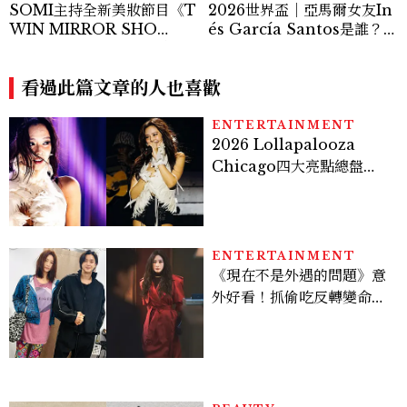
SOMI主持全新美妝節目《T
2026世界盃｜亞馬爾女友In
WIN MIRROR SHO
és García Santos是誰？2
W》，偶像親自化妝、公開
1歲精緻神顏爆紅，與亞馬爾
愛用品一次看
相差3歲、最想看Justin Bie
看過此篇文章的人也喜歡
ber中場秀！
ENTERTAINMENT
2026 Lollapalooza
Chicago四大亮點總盤
點， JENNIE、 CORTIS
登台，K-POP擄獲全球！
ENTERTAINMENT
《現在不是外遇的問題》意
外好看！抓偷吃反轉變命
案？金憓秀傳奇美腿被讚
爆、金智勳大秀腹肌，曹汝
貞雙影后飆戲，線上看7大
看點懶人包