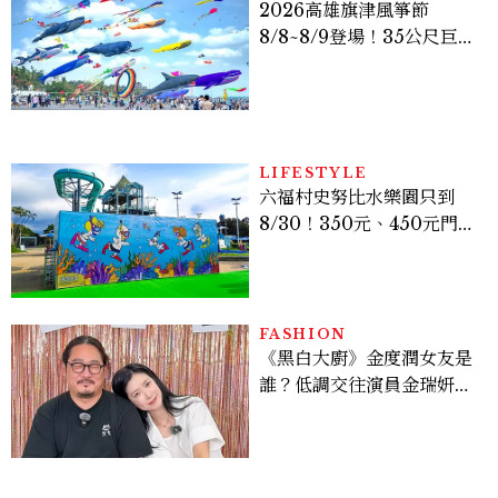
2026高雄旗津風箏節
8/8~8/9登場！35公尺巨大
鯨魚首度放飛、豐富親子活
動時間懶人包
LIFESTYLE
六福村史努比水樂園只到
8/30！350元、450元門票
優惠一次看，必拍造景、
SNOOPY美食可愛登場
FASHION
《黑白大廚》金度潤女友是
誰？低調交往演員金瑞妍、
曾出演《少年法庭》，私下
極簡風穿搭是日常範本！