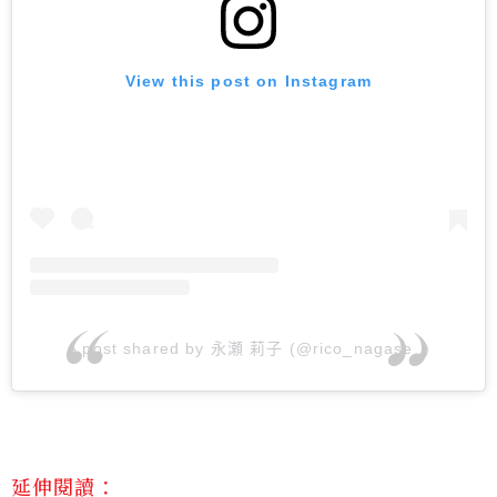
View this post on Instagram
A post shared by 永瀬 莉子 (@rico_nagase_)
延伸閱讀：