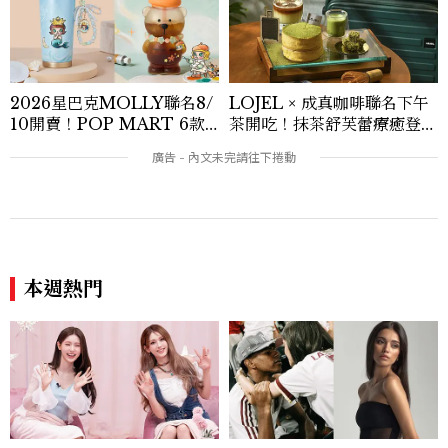
貌與生活品味風格的無限可能。
2026星巴克MOLLY聯名8/
LOJEL × 成真咖啡聯名下午
10開賣！POP MART 6款
茶開吃！抹茶舒芙蕾療癒登
杯袋價格、草莓布蕾星冰樂一
場，期間限定至9/30
次看
本週熱門