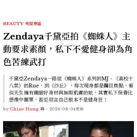
BEAUTY
明星專區
Zendaya千黛亞拍《蜘蛛人》主
動要求素顏，私下不愛健身卻為角
色苦練武打
千黛亞Zendaya一路從《蜘蛛人》系列的MJ、《高校十
八禁》的Rue，到《沙丘》，每次現身都是矚目焦點，看
似天生擁有纖細好身材與無瑕肌膚的她，其實私下保養比
想像中簡單，甚至坦言自己根本不是健身狂！
by
Chiao Hung
與
-
2026/08/04
更新