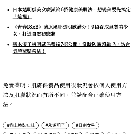
日本透明感美女廣瀨鈴6招健康美肌法，想變美要先搞定
「這裡」
《青春18x2》清原果耶透明感滿分！9招養成氣質美少
女，打造自然初戀妝！
新木優子透明感保養術7招公開，洗臉防曬超龜毛，訪台
美貌驚豔粉絲！
免責聲明：肌膚保養品使用後狀況會依個人使用方
法及肌膚狀況而有所不同，並請配合正確使用方
法。
#戀上換裝娃娃
#永瀬莉子
#日劇女星