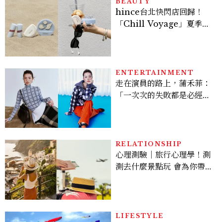
BEAUTY
hince台北快閃店回歸！
「Chill Voyage」夏季限
定系列登場，夢幻海洋藍空
間、限定彩妝、DIY吊飾一
次體驗
ENTERTAINMENT
走在演員的路上，蒲禾菲：
「一次次的失敗都是必經過
程，必須要經過那些練習，
才能做得好。」
RELATIONSHIP
心理測驗｜旅行心理學！測
測去什麼景點玩 會為你帶來
好運
LIFESTYLE