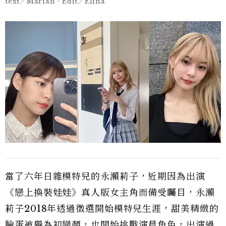
text／Marian、Edit／Elina
當了六年日雜模特兒的永瀨莉子，近期因為出演
《戀上換裝娃娃》真人版女主角而備受矚目，永瀨
莉子2018年透過徵選開始模特兒生涯，甜美精緻的
臉蛋被譽為初戀顏，也開始挑戰演員角色，出演過