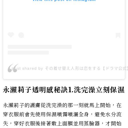
A post shared by その着せ替え人形は恋をする【ドラマ公式】 
永瀨莉子透明感秘訣1.洗完澡立刻保濕
永瀨莉子的護膚從洗完澡的那一刻就馬上開始，在
穿衣服前會先使用保濕噴霧噴灑全身，避免水分流
失，穿好衣服後接著敷上面膜並用蒸臉器，才開始