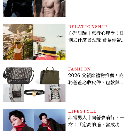
版《X戰警》，可望搭檔
Sadie Sink
RELATIONSHIP
心理測驗｜旅行心理學！測
測去什麼景點玩 會為你帶來
好運
FASHION
2026 父親節禮物推薦！商
務爸爸必收皮件、包款與鞋
履一次看
LIFESTYLE
非常男人｜向著夢前行，一
樹：「愈高的牆，當成功爬