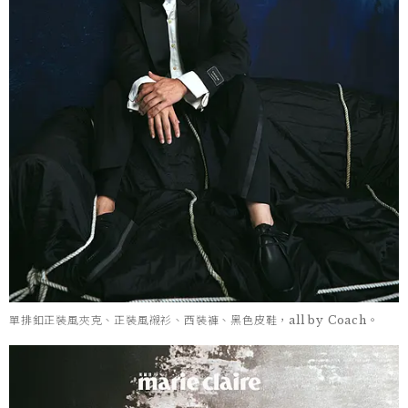
單排釦正裝風夾克、正裝風襯衫、西裝褲、黑色皮鞋，all by Coach。