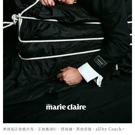
單排釦正裝風夾克、正裝風襯衫、西裝褲、黑色皮鞋，all by Coach。