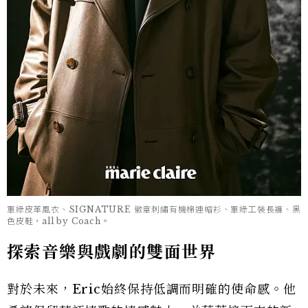
軍綠皮革風衣、SIGNATURE 徽章刺繡有機棉連帽衫、軍綠工裝長褲、黑
色皮鞋，all by Coach。
探索音樂與戲劇的雙面世界
對於未來，Eric始終保持低調而明確的使命感。他