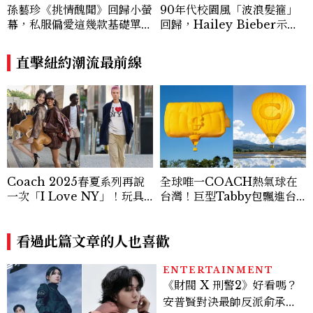
孫藝珍《挑情醜聞》回歸小螢
90年代校園風「波浪髮箍」
幕，私服偏愛這幾款基礎單
回歸，Hailey Bieber示範
品，隨手一穿都是高級感範
如何戴得時髦：這款Miu Mi
本！
u髮箍未開賣先爆紅！
直擊紐約潮流最前線
Coach 2025春夏系列再說
全球唯一COACH熱氣球在
一次「I Love NY」！玩具
台灣！巨型Tabby包飄進台
恐龍、泰迪熊巨型口金包超萌
東熱氣球嘉年華，參觀時間地
點報你知
看過此篇文章的人也喜歡
ENTERTAINMENT
《財閥 X 刑警2》好看嗎？
安普賢對決最帥反派俞承