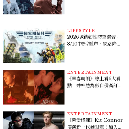
豪，鄭恩彩接棒女主，開專
機、刷黑卡，用錢輾壓罪犯
的陳利手回來了，這次能玩
多大？
LIFESTYLE
2026城鎮韌性防空演習，
8/10中部7縣市、網路降速
時間、NCC規則、可以出
門嗎？罰款懶人包
ENTERTAINMENT
《早春晴朗》線上看6大看
點！井柏然為戲自備高訂，
孫千苦等地下戀轉正，雨夜
激吻獲讚慾感天花板
ENTERTAINMENT
《戀愛修課》Kit Connor
傳演新一代獨眼龍！加入新