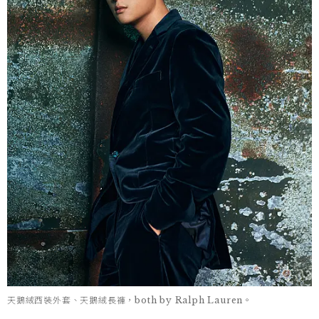
天鵝絨西裝外套、天鵝絨長褲，both by Ralph Lauren。