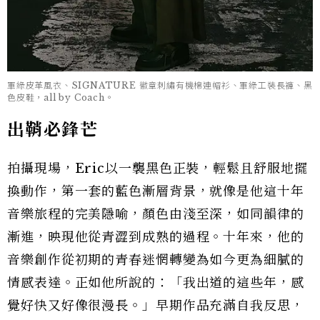
軍綠皮革風衣、SIGNATURE 徽章刺繡有機棉連帽衫、軍綠工裝長褲、黑
色皮鞋，all by Coach。
出鞘必鋒芒
拍攝現場，Eric以一襲黑色正裝，輕鬆且舒服地擺
換動作，第一套的藍色漸層背景，就像是他這十年
音樂旅程的完美隱喻，顏色由淺至深，如同韻律的
漸進，映現他從青澀到成熟的過程。十年來，他的
音樂創作從初期的青春迷惘轉變為如今更為細膩的
情感表達。正如他所說的：「我出道的這些年，感
覺好快又好像很漫長。」早期作品充滿自我反思，