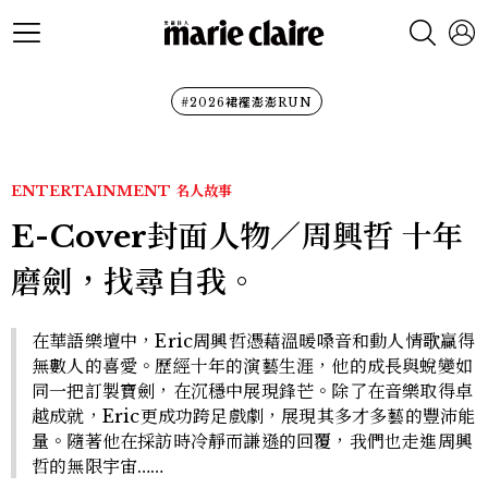
#2026裙襬澎澎RUN
ENTERTAINMENT
名人故事
E-Cover封面人物／周興哲 十年
磨劍，找尋自我。
在華語樂壇中，Eric周興哲憑藉溫暖嗓音和動人情歌贏得
無數人的喜愛。歷經十年的演藝生涯，他的成長與蛻變如
同一把訂製寶劍，在沉穩中展現鋒芒。除了在音樂取得卓
越成就，Eric更成功跨足戲劇，展現其多才多藝的豐沛能
量。隨著他在採訪時冷靜而謙遜的回覆，我們也走進周興
哲的無限宇宙……