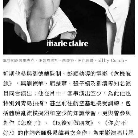
單排釦正裝風夾克、正裝風襯衫、西裝褲、黑色皮鞋，all by Coach。
近期他參與劉德華監制、彭順執導的電影《危機航
線》，與劉德華、屈楚蕭、張子楓及劉濤等知名演
員同台演出；他在片中，客串演出空少，為此他也
特別到青島拍攝，甚至前往航空基地接受訓練，包
括體驗亂流模擬器和空少的知識學習，更與曾參與
創作《怎麼了》、《以後別做朋友》、《你,好不
好?》的作詞老師吳易緯再次合作，為電影演唱片尾