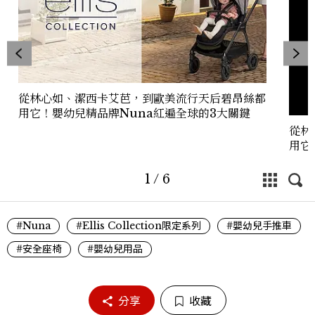
從林心如、潔西卡艾芭，到歐美流行天后碧昂絲都
用它！嬰幼兒精品牌Nuna紅遍全球的3大關鍵
從林
用它
1
/
6
#Nuna
#Ellis Collection限定系列
#嬰幼兒手推車
#安全座椅
#嬰幼兒用品
分享
收藏