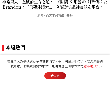
非常男人｜幽默的生存之道，
《財閥 X 刑警2》好看嗎？安
Brandon：「只要能讓大家
普賢對決最帥反派俞承豪，鄭
笑，我們就有機會玩在一起，
恩彩接棒女主，開專機、刷黑
讓敵人成為朋友。」
卡，用錢輾壓罪犯的陳利手回
本週熱門
來了，這次能玩多大？
美麗佳人為提供您更多優質的內容，採用網站分析技術。若您未點選
《母胎單身戀愛大作戰2》女
告別小包時代！2026必備10
「我同意」而繼續瀏覽本網站，則視為您已同意本站之
隱私權政策
。
成員IG私服模樣公開！崔玹
款「柔軟系大包」推薦：Ch
諝溫柔系歐膩粉絲飆漲、金秀
anel、YSL、Miu Miu...隨
我同意
炫竟是低調千金？
性不失質感的實用天花板
看過此篇文章的人也喜歡
ENTERTAINMENT
《戀愛修課》Kit Connor
傳演新一代獨眼龍！加入新