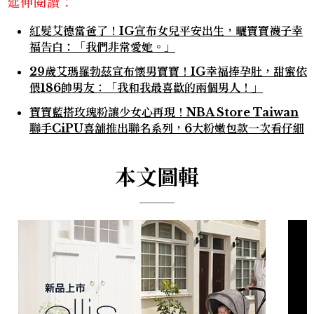
延伸閱讀：
紅髮艾德當爸了！IG宣布女兒平安出生，曬寶寶襪子幸
福告白：「我們非常愛她。」
29歲艾瑪羅勃茲宣布懷男寶寶！IG幸福捧孕肚，甜蜜依
偎186帥男友：「我和我最喜歡的兩個男人！」
寶寶藍搭玫瑰粉讓少女心再現！NBA Store Taiwan
聯手CiPU喜舖推出聯名系列，6大粉嫩包款一次看仔細
本文圖輯