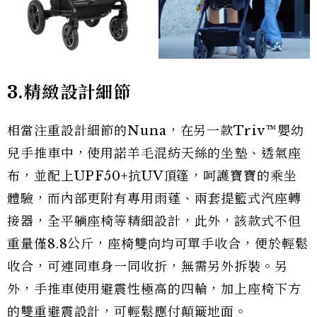
3.精緻設計細節
相當注重設計細節的Nuna，在另一款Triv™嬰幼
兒手推車中，使用諾羊毛混紡天絲的坐墊、透氣座
布，並配上UPF50+抗UV頂篷，呵護寶寶的乘坐
體驗，而內部更附有專用雨蓬、兩套提籃式汽座轉
接器，全平躺座椅等精細設計，此外，該款式不但
重量僅8.8公斤，座椅雙向均可單手收合，便於輕鬆
收合，可連同車身一同收折，無需另外拆裝。另
外，手推車使用避震性極高的四輪，加上座椅下方
的雙重避震設計，可輕鬆應付顛簸地面。