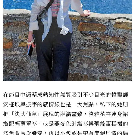
在節目中憑藉成熟知性氣質吸引不少目光的韓醫師
安柾垠與振宇的感情線也是一大焦點，私下的她則
把「法式仙氣」展現的淋漓盡致，淡雅花卉連身裙
搭配輕薄罩衫，或是燕麥色針織衫與蕾絲蛋糕裙的
淺色系層次疊穿，再以小包或是帶有度假風情的編