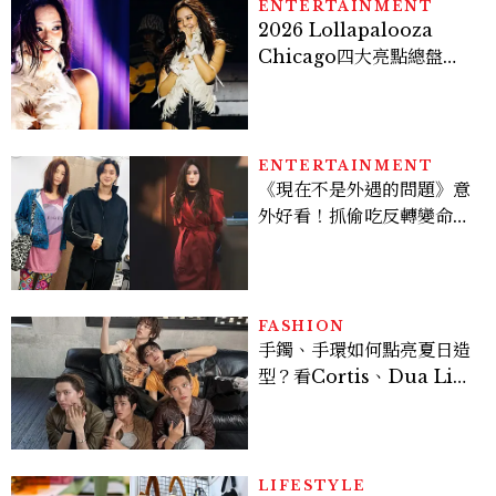
ENTERTAINMENT
2026 Lollapalooza
Chicago四大亮點總盤
點， JENNIE、 CORTIS
登台，K-POP擄獲全球！
ENTERTAINMENT
《現在不是外遇的問題》意
外好看！抓偷吃反轉變命
案？金憓秀傳奇美腿被讚
爆、金智勳大秀腹肌，曹汝
貞雙影后飆戲，線上看7大
看點懶人包
FASHION
手鐲、手環如何點亮夏日造
型？看Cortis、Dua Lip
的穿搭示範
LIFESTYLE