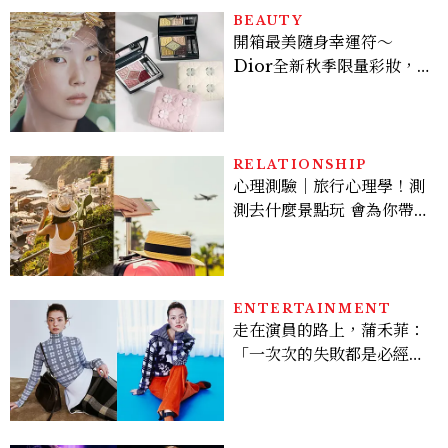
BEAUTY
開箱最美隨身幸運符～
Dior全新秋季限量彩妝，
幸運草圖騰從眼影到唇膏外
殼都想收藏！官網 8/7 開
賣，晚一步就沒了！
RELATIONSHIP
心理測驗｜旅行心理學！測
測去什麼景點玩 會為你帶來
好運
ENTERTAINMENT
走在演員的路上，蒲禾菲：
「一次次的失敗都是必經過
程，必須要經過那些練習，
才能做得好。」