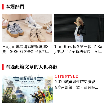
費玩到飽
帥到老的關鍵
本週熱門
Hogan厚底增高鞋就選這3
The Row秋冬第一顆IT Ba
雙！2026秋冬最新長腿神
g出現了？全新法棍包「Alm
器：隱形增高選這款、H Lo
a」，極簡控又要開始排隊了
go不一樣了？
看過此篇文章的人也喜歡
LIFESTYLE
2026城鎮韌性防空演習，
8/7南部第一波，演習時
間、可以出門嗎？罰款懶人
包