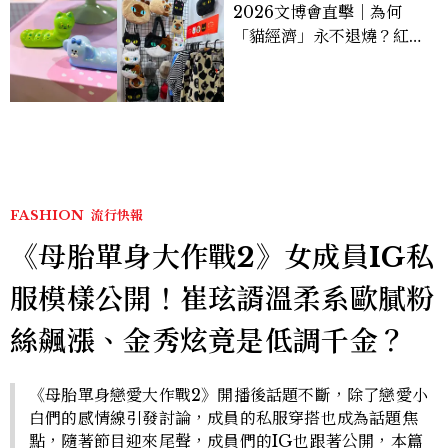
2026文博會直擊｜為何
「貓經濟」永不退燒？紅到
國際的台灣療癒插畫、曼谷
新潮貓系品牌，今年不能錯
過的貓咪IP推薦
FASHION
流行快報
《母胎單身大作戰2》女成員IG私
服模樣公開！崔玹諝溫柔系歐膩粉
絲飆漲、金秀炫竟是低調千金？
《母胎單身戀愛大作戰2》開播後話題不斷，除了戀愛小
白們的感情線引發討論，成員的私服穿搭也成為話題焦
點，隨著節目迎來尾聲，成員們的IG也跟著公開，本篇