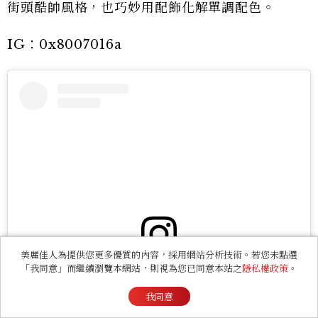
街頭酷帥風格，也巧妙用配飾化解單調配色。
IG：0x8007016a
美麗佳人為提供您更多優質的內容，採用網站分析技術。若您未點選
「我同意」而繼續瀏覽本網站，則視為您已同意本站之
隱私權政策
。
View this post on Instagram
我同意