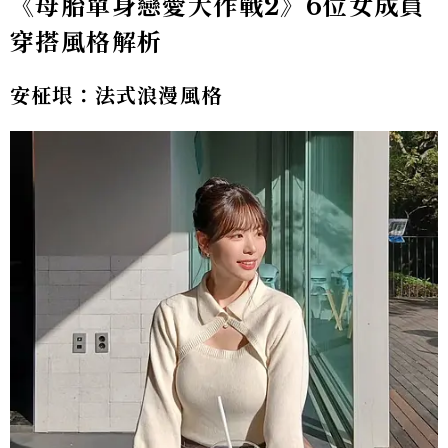
《母胎單身戀愛大作戰2》6位女成員
穿搭風格解析
安柾垠：法式浪漫風格