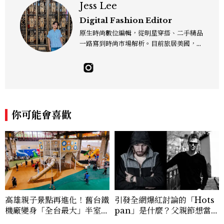
Jess Lee
Digital Fashion Editor
原生時尚數位編輯，從明星穿搭、二手精品
一路寫到時尚市場解析。目前旅居美國，同
時嘗試其他領域的文字拼湊。工作聯繫：je
sslee9471@gmail.com
你可能會喜歡
高雄親子景點再進化！舊台鐵
引發全網爆紅討論的「Hots
機廠變身「全台最大」半室內
pan」是什麼？父親節想當天
樂園，8/8開幕、30項設施免
菜老爸並不難，掌握活到老、