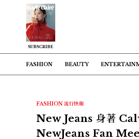
SUBSCRIBE
FASHION
BEAUTY
ENTERTAIN
FASHION
流行快報
New Jeans 身著 C
NewJeans Fan Me