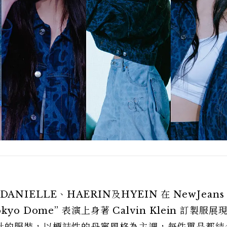
DANIELLE、HAERIN及HYEIN 在 NewJeans 
 Tokyo Dome” 表演上身著 Calvin Klein 訂製服