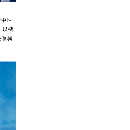
的中性
，以標
來隨興