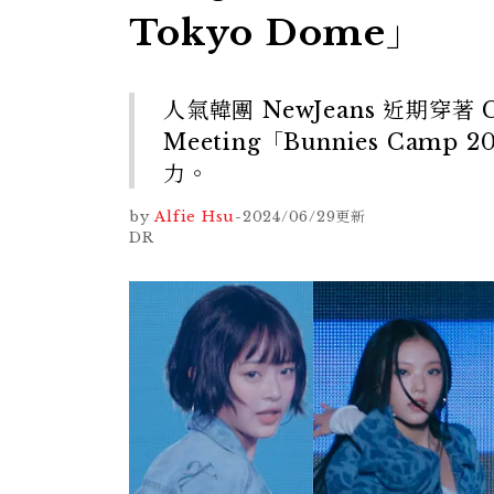
Tokyo Dome」
人氣韓團 NewJeans 近期穿著 Cal
Meeting「Bunnies Cam
力。
by
Alfie Hsu
-
2024/06/29
更新
DR