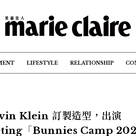
MENT
LIFESTYLE
RELATIONSHIP
CO
alvin Klein 訂製造型，出演
eting「Bunnies Camp 20