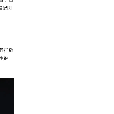
合了雷
，搭配閃
員們打造
性魅