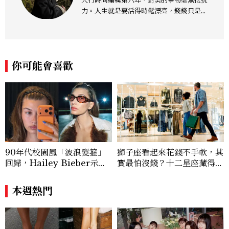
入行時尚編輯第六年，對美的事物毫無抵抗
力。人生就是要活得時髦漂亮，錢錢只是變
成喜歡的樣子！這邊分享所有不能錯過的流
行趨勢、明星同款、必敗手袋、人氣球鞋給
大家，一起來討論時尚圈最新鮮的話題、用
欣賞漂亮設計來撫慰心靈吧！
你可能會喜歡
90年代校園風「波浪髮箍」
獅子座看起來花錢不手軟，其
回歸，Hailey Bieber示範
實最怕沒錢？十二星座藏得最
如何戴得時髦：這款Miu Mi
深的金錢焦慮，「這星座」比
u髮箍未開賣先爆紅！
價半天，最後卻買最貴的
本週熱門