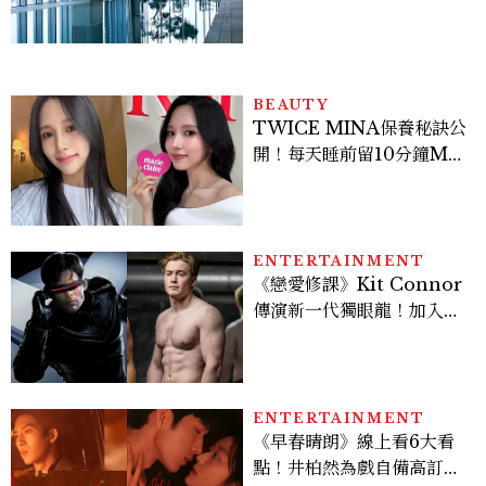
池、客房藏奢華細節
BEAUTY
TWICE MINA保養秘訣公
開！每天睡前留10分鐘ME
TIME、定期皮拉提斯，6
個日常習慣養出牛奶肌
ENTERTAINMENT
《戀愛修課》Kit Connor
傳演新一代獨眼龍！加入新
版《X戰警》，可望搭檔
Sadie Sink
ENTERTAINMENT
《早春晴朗》線上看6大看
點！井柏然為戲自備高訂，