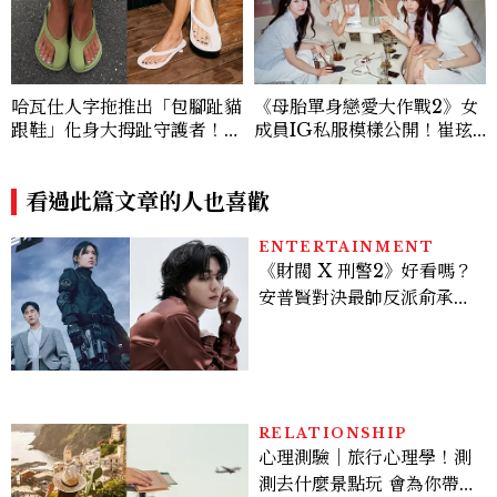
哈瓦仕人字拖推出「包腳趾貓
《母胎單身戀愛大作戰2》女
跟鞋」化身大拇趾守護者！從
成員IG私服模樣公開！崔玹
沒想過橡膠拖鞋也能變得高級
諝溫柔系歐膩粉絲飆漲、金秀
優雅
炫竟是低調千金？
看過此篇文章的人也喜歡
ENTERTAINMENT
《財閥 X 刑警2》好看嗎？
安普賢對決最帥反派俞承
豪，鄭恩彩接棒女主，開專
機、刷黑卡，用錢輾壓罪犯
的陳利手回來了，這次能玩
多大？
RELATIONSHIP
心理測驗｜旅行心理學！測
測去什麼景點玩 會為你帶來