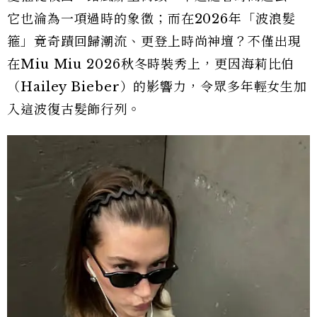
它也淪為一項過時的象徵；而在2026年「波浪髮
箍」竟奇蹟回歸潮流、更登上時尚神壇？不僅出現
在Miu Miu 2026秋冬時裝秀上，更因海莉比伯
（Hailey Bieber）的影響力，令眾多年輕女生加
入這波復古髮飾行列。