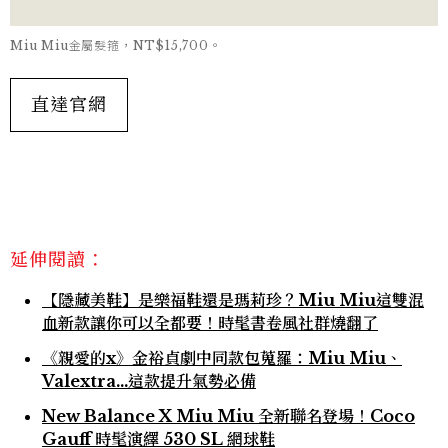
Miu Miu金屬髮箍，NT$15,700。
直達官網
延伸閱讀：
【隱藏美鞋】是樂福鞋還是瑪莉珍？Miu Miu這雙混
血新款讓你可以全都要！時髦書卷風社群燒翻了
《親愛的x》金裕貞劇中同款包蒐羅：Miu Miu、
Valextra…這款提升氣勢必備
New Balance X Miu Miu 全新聯名登場！Coco
Gauff 時髦演繹 530 SL 網球鞋