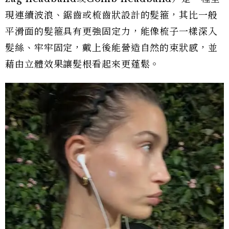
現連續波浪、鋸齒或梳齒狀設計的髮箍，其比一般
平滑面的髮箍具有更強固定力，能像梳子一樣深入
髮絲、牢牢固定，戴上後能營造自然的束狀感，並
藉由立體效果讓髮根看起來更蓬鬆。