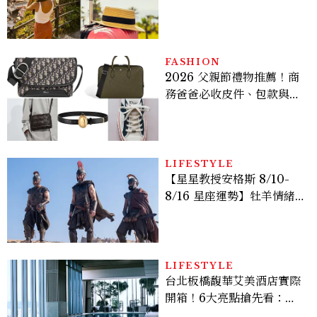
好運
FASHION
2026 父親節禮物推薦！商
務爸爸必收皮件、包款與鞋
履一次看
LIFESTYLE
【星星教授安格斯 8/10-
8/16 星座運勢】牡羊情緒
變敏感，雙子人際吸引力爆
棚
LIFESTYLE
台北板橋馥華艾美酒店實際
開箱！6大亮點搶先看：新
北最新旅宿地標、高空泳