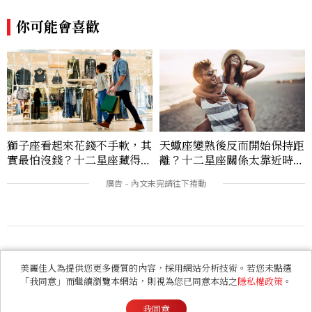
欣賞漂亮設計來撫慰心靈吧！
你可能會喜歡
獅子座看起來花錢不手軟，其
天蠍座變熟後反而開始保持距
實最怕沒錢？十二星座藏得最
離？十二星座關係太靠近時最
深的金錢焦慮，「這星座」比
怕發生的事，「這星座」一有
價半天，最後卻買最貴的
壓力就先躲起來
本週熱門
美麗佳人為提供您更多優質的內容，採用網站分析技術。若您未點選
「我同意」而繼續瀏覽本網站，則視為您已同意本站之
隱私權政策
。
我同意