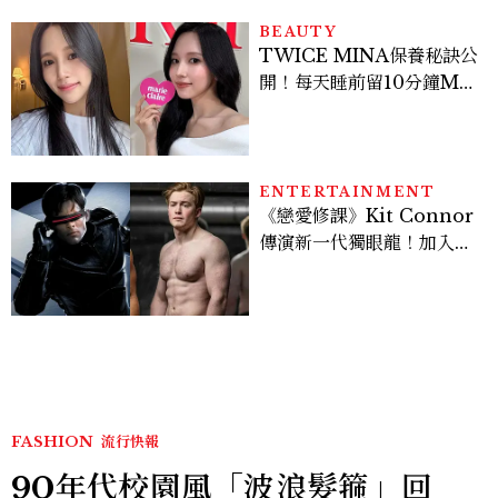
BEAUTY
TWICE MINA保養秘訣公
開！每天睡前留10分鐘ME
TIME、定期皮拉提斯，6
個日常習慣養出牛奶肌
ENTERTAINMENT
《戀愛修課》Kit Connor
傳演新一代獨眼龍！加入新
版《X戰警》，可望搭檔
Sadie Sink
FASHION
流行快報
90年代校園風「波浪髮箍」回