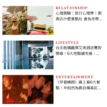
RELATIONSHIP
心理測驗｜旅行心理學！測
測去什麼景點玩 會為你帶來
好運
LIFESTYLE
台北板橋馥華艾美酒店實際
開箱！6大亮點搶先看：新
北最新旅宿地標、高空泳
池、客房藏奢華細節
ENTERTAINMENT
《早春晴朗》線上看6大看
點！井柏然為戲自備高訂，
孫千苦等地下戀轉正，雨夜
激吻獲讚慾感天花板