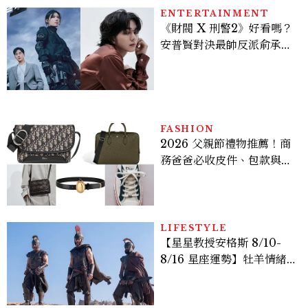
ENTERTAINMENT
《財閥 X 刑警2》好看嗎？
安普賢對決最帥反派俞承
豪，鄭恩彩接棒女主，開專
機、刷黑卡，用錢輾壓罪犯
的陳利手回來了，這次能玩
多大？
FASHION
2026 父親節禮物推薦！商
務爸爸必收皮件、包款與鞋
履一次看
LIFESTYLE
【星星教授安格斯 8/10-
8/16 星座運勢】牡羊情緒
變敏感，雙子人際吸引力爆
棚