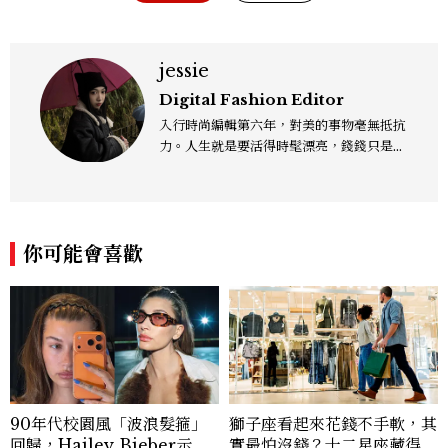
jessie
Digital Fashion Editor
入行時尚編輯第六年，對美的事物毫無抵抗
力。人生就是要活得時髦漂亮，錢錢只是變
成喜歡的樣子！這邊分享所有不能錯過的流
行趨勢、明星同款、必敗手袋、人氣球鞋給
大家，一起來討論時尚圈最新鮮的話題、用
欣賞漂亮設計來撫慰心靈吧！
你可能會喜歡
90年代校園風「波浪髮箍」
獅子座看起來花錢不手軟，其
回歸，Hailey Bieber示範
實最怕沒錢？十二星座藏得最