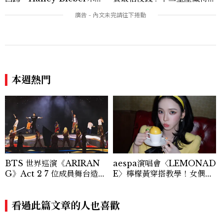
如何戴得時髦：這款Miu Mi
深的金錢焦慮，「這星座」比
u髮箍未開賣先爆紅！
價半天，最後卻買最貴的
本週熱門
BTS 世界巡演《ARIRAN
aespa演唱會〈LEMONAD
G》Act 2 7 位成員舞台造型
E〉檸檬黃穿搭教學！女偶像
一次看
3招搭法、Karina同款造型
必跟上
看過此篇文章的人也喜歡