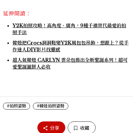
延伸閱讀：
Y2K拍照攻略！高角度、廣角，9種千禧世代最愛的拍
照手法
韓妞把Crocs洞洞鞋變Y2K風包包吊飾，想跟上？從手
作達人DIY影片找靈感
超人氣韓妞 CARLYN 雲朵包推出全新聖誕系列！超可
愛聖誕薑餅人必收
#拍照姿勢
#韓妞拍照姿勢
分享
收藏