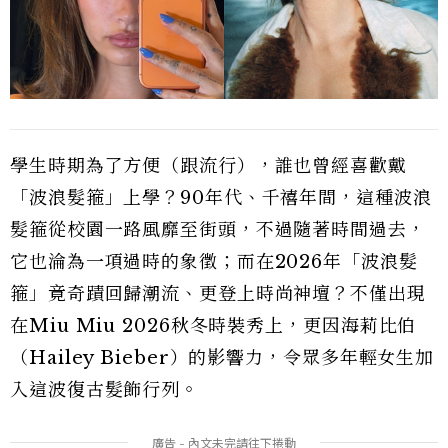
學生時期為了方便（跟流行），誰也曾經喜歡戴
「波浪髮箍」上學？90年代、千禧年間，這種波浪
髮箍從校園一路風靡至街頭，不過隨著時間過去，
它也淪為一項過時的象徵；而在2026年「波浪髮
箍」竟奇蹟回歸潮流、更登上時尚神壇？不僅出現
在Miu Miu 2026秋冬時裝秀上，更因海莉比伯
（Hailey Bieber）的影響力，令眾多年輕女生加
入這波復古髮飾行列。