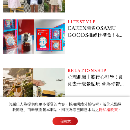
次看
LIFESTYLE
CAFE!N聯名OSAMU
GOODS推濾掛禮盒！4款
精品咖啡風味一次喝
RELATIONSHIP
心理測驗｜旅行心理學！測
測去什麼景點玩 會為你帶來
好運
美麗佳人為提供您更多優質的內容，採用網站分析技術。若您未點選
「我同意」而繼續瀏覽本網站，則視為您已同意本站之
隱私權政策
。
LIFESTYLE
2026「老爺式旅行」登
我同意
場！以島嶼的弦外之音為