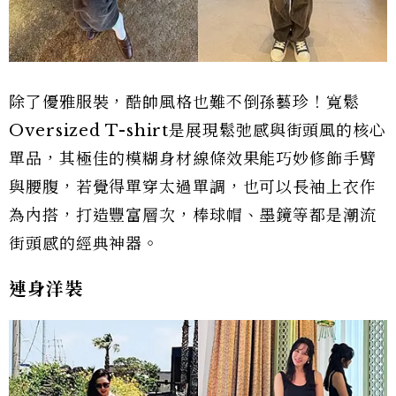
除了優雅服裝，酷帥風格也難不倒孫藝珍！寬鬆
Oversized T-shirt是展現鬆弛感與街頭風的核心
單品，其極佳的模糊身材線條效果能巧妙修飾手臂
與腰腹，若覺得單穿太過單調，也可以長袖上衣作
為內搭，打造豐富層次，棒球帽、墨鏡等都是潮流
街頭感的經典神器。
連身洋裝