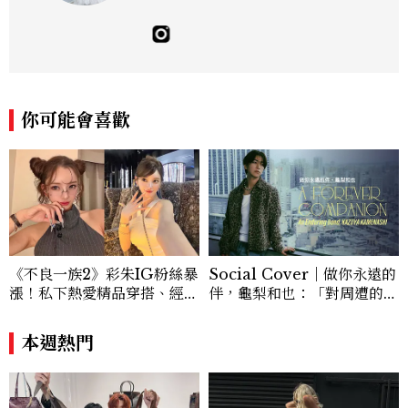
裝、鞋包與配件，以及趨勢觀察與名人風格
研究，還有點天秤座一眼看穿「這會紅」的
美感本能，更擅長把流行轉化成讀者真正用
得上的穿搭靈感，對購物完全沒有抵抗力
（一律視為靈感投資），記住：“Life is to
o short to blend in.” Contact：edie_
你可能會喜歡
lin@mctw.com.tw
《不良一族2》彩朱IG粉絲暴
Social Cover｜做你永遠的
漲！私下熱愛精品穿搭、經營
伴，龜梨和也：「對周遭的人
服飾品牌，堪稱品味最好女成
事物保有餘裕，同時也持續努
員
力。」
本週熱門