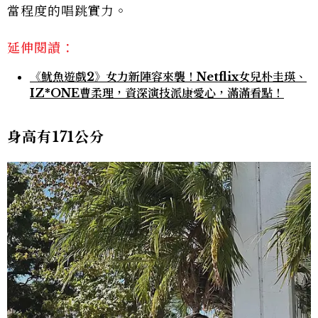
當程度的唱跳實力。
延伸閱讀：
《魷魚遊戲2》女力新陣容來襲！Netflix女兒朴圭瑛、
IZ*ONE曹柔理，資深演技派康愛心，滿滿看點！
身高有171公分