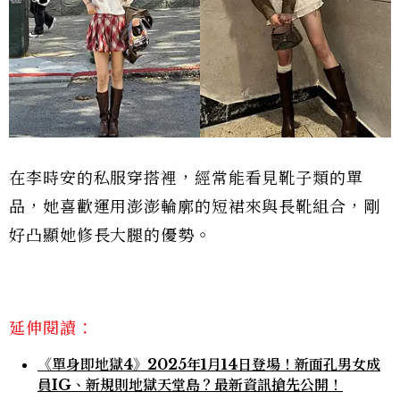
在李時安的私服穿搭裡，經常能看見靴子類的單
品，她喜歡運用澎澎輪廓的短裙來與長靴組合，剛
好凸顯她修長大腿的優勢。
延伸閱讀：
《單身即地獄4》2025年1月14日登場！新面孔男女成
員IG、新規則地獄天堂島？最新資訊搶先公開！