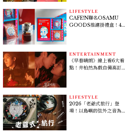
LIFESTYLE
CAFE!N聯名OSAMU
GOODS推濾掛禮盒！4款
精品咖啡風味一次喝
ENTERTAINMENT
《早春晴朗》線上看6大看
點！井柏然為戲自備高訂，
孫千苦等地下戀轉正，雨夜
激吻獲讚慾感天花板
LIFESTYLE
2026「老爺式旅行」登
場！以島嶼的弦外之音為
題：北管鑼鼓、復古黑膠、
部落古謠9路線聆聽臺灣土
地與城市的聲音記憶