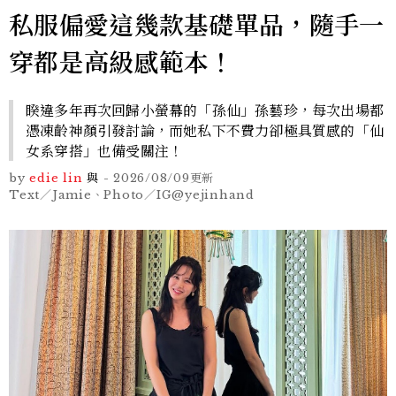
私服偏愛這幾款基礎單品，隨手一
穿都是高級感範本！
睽違多年再次回歸小螢幕的「孫仙」孫藝珍，每次出場都
憑凍齡神顏引發討論，而她私下不費力卻極具質感的「仙
女系穿搭」也備受關注！
by
edie lin
與
-
2026/08/09
更新
Text／Jamie、Photo／IG@yejinhand