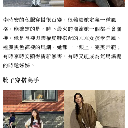
李時安的私服穿搭很百變，很難給她定義一種風
格，能確定的是，時下最火的潮流她一個都不會漏
接，像是長襪與樂福皮鞋搭配的乖乖女孩學院風、
透膚黑色褲襪的風潮，她都一一跟上、完美示範；
有時李時安顯得清新無害，有時又能成為氣場爆棚
的時髦姊姊。
靴子穿搭高手