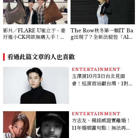
影片／FLARE U崔立于、姜
The Row秋冬第一顆IT Ba
玗進小CK同款無痛入手！身
g出現了？全新法棍包「Alm
上這款CHARLES & KEIT
a」，極簡控又要開始排隊了
H大包好燒
看過此篇文章的人也喜歡
ENTERTAINMENT
玉澤演10月3日台北見面
會！巡演首站獻台灣，1對1
自拍、簽名會福利一次看
ENTERTAINMENT
方志友、楊銘威證實離婚！
11年婚姻畫句點：無法再做
情人，但永遠是家人