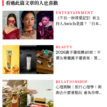
看過此篇文章的人也喜歡
ENTERTAINMENT
《不良一族尋愛記2》新主
持人Awich是誰？「日本嘻
哈女王」人生比節目更抓
馬：25歲喪夫、家中遭槍擊
掃射
BEAUTY
2026護手霜推薦40款！平
價＆專櫃護手霜香氣、質
地、使用評價
RELATIONSHIP
心理測驗｜旅行心理學！測
測去什麼景點玩 會為你帶來
好運