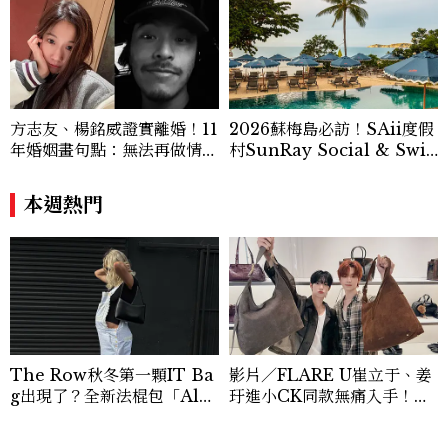
方志友、楊銘威證實離婚！11
2026蘇梅島必訪！SAii度假
年婚姻畫句點：無法再做情
村SunRay Social & Swi
人，但永遠是家人
m Club全新開箱，6大亮點
體驗懶人包
本週熱門
The Row秋冬第一顆IT Ba
影片／FLARE U崔立于、姜
g出現了？全新法棍包「Alm
玗進小CK同款無痛入手！身
a」，極簡控又要開始排隊了
上這款CHARLES & KEIT
H大包好燒