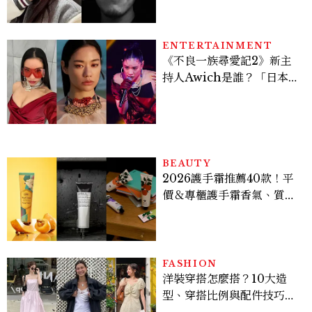
ENTERTAINMENT
《不良一族尋愛記2》新主
持人Awich是誰？「日本嘻
哈女王」人生比節目更抓
馬：25歲喪夫、家中遭槍擊
掃射
BEAUTY
2026護手霜推薦40款！平
價＆專櫃護手霜香氣、質
地、使用評價
FASHION
洋裝穿搭怎麼搭？10大造
型、穿搭比例與配件技巧一