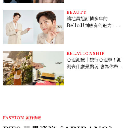
BEAUTY
讓池昌旭訂情多年的
Bello.U到底有何魅力！揭
密男神發光乳霜～「肽光透
亮緊緻霜」如何打造日不落
的透亮肌，熬夜拍戲不顯疲
倦感，超神！
RELATIONSHIP
心理測驗｜旅行心理學！測
測去什麼景點玩 會為你帶來
好運
FASHION
流行快報