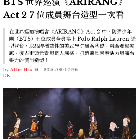
BTS 世界巡演《ARIRANG》
Act 2 7 位成員舞台造型一次看
在世界巡迴演唱會《ARIRANG》Act 2 中，防彈少年
團（BTS）七位成員全員換上 Polo Ralph Lauren 造
型登台，以品牌標誌性的美式學院風為基礎，融合寬鬆輪
廓、復古街頭元素與個人風格，打造兼具青春活力與舞台
張力的演出造型！
by
Alfie Hsu
與
-
2026/08/07
更新
DR