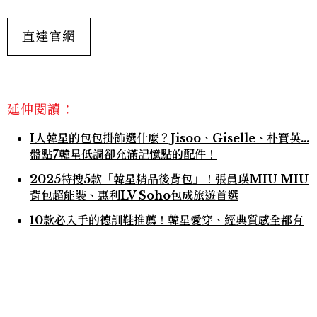
直達官網
延伸閱讀：
I人韓星的包包掛飾選什麼？Jisoo、Giselle、朴寶英...
盤點7韓星低調卻充滿記憶點的配件！
2025特搜5款「韓星精品後背包」！張員瑛MIU MIU
背包超能裝、惠利LV Soho包成旅遊首選
10款必入手的德訓鞋推薦！韓星愛穿、經典質感全都有