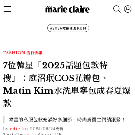
#2026裙襬澎澎RUN
FASHION
流行快報
7位韓星「2025話題包款特
搜」：庭沼珉COS花瓣包、
Matin Kim水洗單寧包成春夏爆
款
韓星的私服包款充滿好多細節，時尚資優生們請跟緊！
by
edie lin
-
2025/06/24
更新
Text／Jessica、Photo／DR