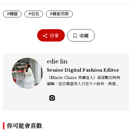
#韓國
#包包
#韓星同款
分享
收藏
edie lin
Senior Digital Fashion Editor
《Marie Claire 美麗佳人》資深數位時尚
編輯，從日雜盛世入行至今十餘年，熱愛服
裝、鞋包與配件，以及趨勢觀察與名人風格
研究，還有點天秤座一眼看穿「這會紅」的
美感本能，更擅長把流行轉化成讀者真正用
得上的穿搭靈感，對購物完全沒有抵抗力
（一律視為靈感投資），記住：“Life is to
o short to blend in.” Contact：edie_
你可能會喜歡
lin@mctw.com.tw