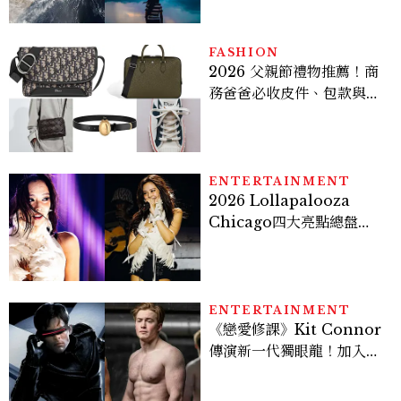
FASHION
2026 父親節禮物推薦！商
務爸爸必收皮件、包款與鞋
履一次看
ENTERTAINMENT
2026 Lollapalooza
Chicago四大亮點總盤
點， JENNIE、 CORTIS
登台，K-POP擄獲全球！
ENTERTAINMENT
《戀愛修課》Kit Connor
傳演新一代獨眼龍！加入新
版《X戰警》，可望搭檔
Sadie Sink