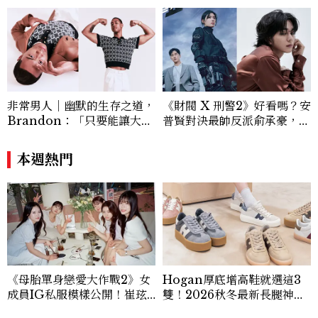
非常男人｜幽默的生存之道，
《財閥 X 刑警2》好看嗎？安
Brandon：「只要能讓大家
普賢對決最帥反派俞承豪，鄭
笑，我們就有機會玩在一起，
恩彩接棒女主，開專機、刷黑
讓敵人成為朋友。」
卡，用錢輾壓罪犯的陳利手回
本週熱門
來了，這次能玩多大？
《母胎單身戀愛大作戰2》女
Hogan厚底增高鞋就選這3
成員IG私服模樣公開！崔玹
雙！2026秋冬最新長腿神
諝溫柔系歐膩粉絲飆漲、金秀
器：隱形增高選這款、H Lo