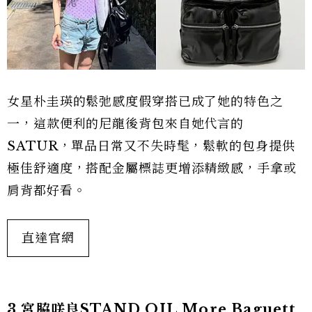
女星朴圭瑛的鬆弛感度假穿搭已成了她的特色之
一，這款便利的尼龍後背包來自她代言的
SATUR，單品日常又不失時髦，鬆軟的包身提供
極佳舒適度，搭配金屬標誌更增添精緻感，手拿或
肩背都好看。
直達官網
3.宮脇咲良STAND OIL More Baguett