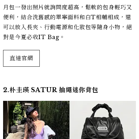
月包一發出照片就詢問度超高，鬆軟的包身輕巧又
便利，結合洗舊感的單寧面料和白T相輔相成，還
可以放入長夾、行動電源和化妝包等隨身小物，絕
對是今夏必收IT Bag。
直達官網
2.朴圭瑛 SATUR 抽繩迷你背包