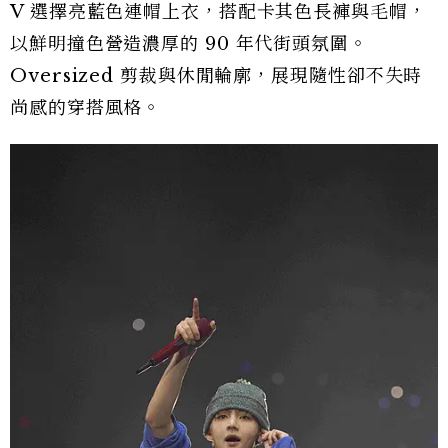
V 選擇亮藍色連帽上衣，搭配卡其色長褲與毛帽，
以鮮明撞色營造濃厚的 90 年代街頭氛圍。
Oversized 剪裁與休閒輪廓，展現隨性卻不失時
尚感的穿搭風格。