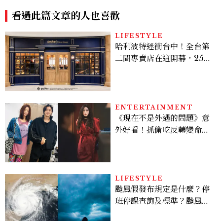
炫竟是低調千金？
go不一樣了？
看過此篇文章的人也喜歡
LIFESTYLE
哈利波特迷衝台中！全台第
二間專賣店在這開幕，25週
年限定周邊、托特包太值得
入手
ENTERTAINMENT
《現在不是外遇的問題》意
外好看！抓偷吃反轉變命
案？金憓秀傳奇美腿被讚
爆、金智勳大秀腹肌，曹汝
貞雙影后飆戲，線上看7大
看點懶人包
LIFESTYLE
颱風假發布規定是什麼？停
班停課查詢及標準？颱風假
有薪水嗎、可否拒絕上班？