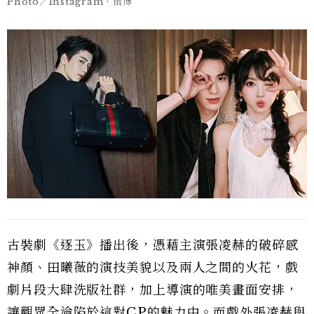
Photo／Instagram、微博
古裝劇《逐玉》播出後，憑藉主演張凌赫的破碎感
神顏、田曦薇的演技美貌以及兩人之間的火花，戲
劇片段大肆洗版社群，加上導演的唯美畫面安排，
讓觀眾全淪陷於這對CP的魅力中。而戲外張凌赫與