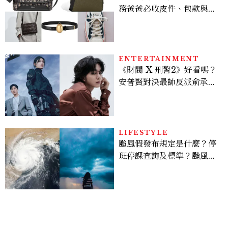
務爸爸必收皮件、包款與鞋
履一次看
ENTERTAINMENT
《財閥 X 刑警2》好看嗎？
安普賢對決最帥反派俞承
豪，鄭恩彩接棒女主，開專
機、刷黑卡，用錢輾壓罪犯
的陳利手回來了，這次能玩
多大？
LIFESTYLE
颱風假發布規定是什麼？停
班停課查詢及標準？颱風假
有薪水嗎、可否拒絕上班？