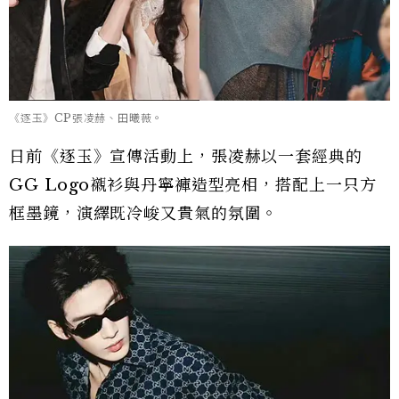
《逐玉》CP張凌赫、田曦薇。
日前《逐玉》宣傳活動上，張凌赫以一套經典的
GG Logo襯衫與丹寧褲造型亮相，搭配上一只方
框墨鏡，演繹既冷峻又貴氣的氛圍。