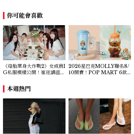
大家，一起來討論時尚圈最新鮮的話題、用
欣賞漂亮設計來撫慰心靈吧！
你可能會喜歡
《母胎單身大作戰2》女成員I
2026星巴克MOLLY聯名8/
G私服模樣公開！崔玹諝溫柔
10開賣！POP MART 6款
系歐膩粉絲飆漲、金秀炫竟是
杯袋價格、草莓布蕾星冰樂一
低調千金？
次看
本週熱門