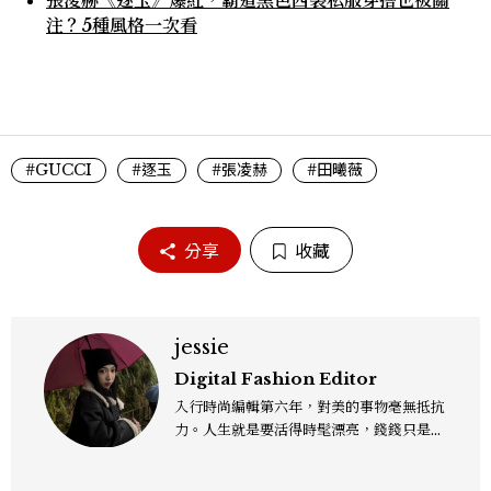
注？5種風格一次看
#GUCCI
#逐玉
#張凌赫
#田曦薇
分享
收藏
jessie
Digital Fashion Editor
入行時尚編輯第六年，對美的事物毫無抵抗
力。人生就是要活得時髦漂亮，錢錢只是變
成喜歡的樣子！這邊分享所有不能錯過的流
行趨勢、明星同款、必敗手袋、人氣球鞋給