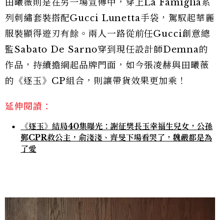
田曦薇則是在另一場宣傳中，穿上La Famiglia系
列刺繡套裝搭配Gucci Lunetta手袋，駕馭起華麗
服裝顯得遊刃有餘。兩人一路從前任Gucci創意總
監Sabato De Sarno穿到現任設計師Demna的
作品，持續擔綱起品牌門面，如今張凌赫與田曦薇
的《逐玉》CP組合，則讓帶貨效果更加乘！
延伸閱讀：
《逐玉》結局40集曝光：謝征樊長玉幸福生兒女，公孫
鄞CPR救公主，俞淺淺、齊旻下場看哭了，魏嚴都是為
了愛