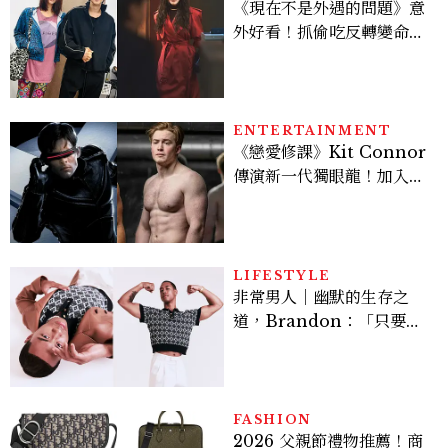
《現在不是外遇的問題》意
外好看！抓偷吃反轉變命
案？金憓秀傳奇美腿被讚
爆、金智勳大秀腹肌，曹汝
貞雙影后飆戲，線上看7大
看點懶人包
ENTERTAINMENT
《戀愛修課》Kit Connor
傳演新一代獨眼龍！加入新
版《X戰警》，可望搭檔
Sadie Sink
LIFESTYLE
非常男人｜幽默的生存之
道，Brandon：「只要能
讓大家笑，我們就有機會玩
在一起，讓敵人成為朋
友。」
FASHION
2026 父親節禮物推薦！商