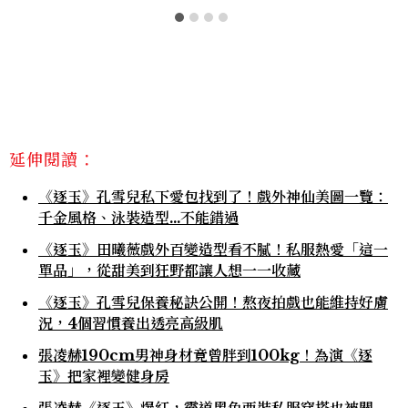
延伸閱讀：
《逐玉》孔雪兒私下愛包找到了！戲外神仙美圖一覽：
千金風格、泳裝造型…不能錯過
《逐玉》田曦薇戲外百變造型看不膩！私服熱愛「這一
單品」，從甜美到狂野都讓人想一一收藏
《逐玉》孔雪兒保養秘訣公開！熬夜拍戲也能維持好膚
況，4個習慣養出透亮高級肌
張凌赫190cm男神身材竟曾胖到100kg！為演《逐
玉》把家裡變健身房
張凌赫《逐玉》爆紅，霸道黑色西裝私服穿搭也被關