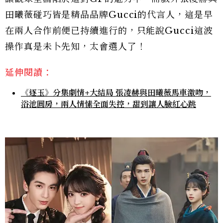
田曦薇碰巧皆是精品品牌Gucci的代言人，這是早
在兩人合作前便已持續進行的，只能說Gucci這波
操作真是未卜先知，太會選人了！
延伸閱讀：
《逐玉》分集劇情+大結局 張凌赫與田曦薇馬車激吻，
浴池圓房，兩人情愫全面失控，甜到讓人臉紅心跳