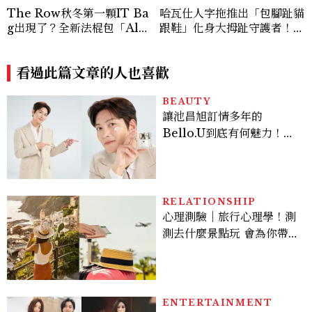
The Row秋冬第一顆IT Ba
哈瓦仕人字拖推出「包腳趾貓
g出現了？全新法棍包「Alm
跟鞋」化身大拇趾守護者！從
a」，極簡控又要開始排隊了
沒想過橡膠拖鞋也能變得高級
優雅
看過此篇文章的人也喜歡
BEAUTY
讓池昌旭訂情多年的
Bello.U到底有何魅力！揭
密男神發光乳霜～「肽光透
亮緊緻霜」如何打造日不落
的透亮肌，熬夜拍戲不顯疲
倦感，超神！
RELATIONSHIP
心理測驗｜旅行心理學！測
測去什麼景點玩 會為你帶來
好運
ENTERTAINMENT