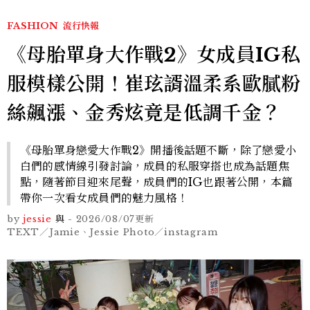
FASHION
流行快報
《母胎單身大作戰2》女成員IG私
服模樣公開！崔玹諝溫柔系歐膩粉
絲飆漲、金秀炫竟是低調千金？
《母胎單身戀愛大作戰2》開播後話題不斷，除了戀愛小
白們的感情線引發討論，成員的私服穿搭也成為話題焦
點，隨著節目迎來尾聲，成員們的IG也跟著公開，本篇
帶你一次看女成員們的魅力風格！
by
jessie
與
-
2026/08/07
更新
TEXT／Jamie、Jessie Photo／instagram