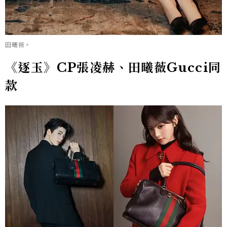
田曦薇。
《逐玉》CP張凌赫、田曦薇Gucci同
款