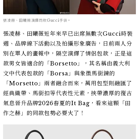
張凌赫、田曦薇演繹同款Gucci手袋。
張凌赫、田曦薇近年來早已出席無數次Gucci時裝
週、品牌線下活動以及拍攝形象廣告，日前兩人分
別在單人的畫報中，隔空演繹了情侶包款，正是這
款男女皆適合的「Borsetto」，其名稱由
義大利
文中代表包款的「
Borsa」
與象徵馬銜鍊的
「
Morsetto」兩者融合而來，
萬用包型則融匯了
經典織帶、馬銜扣等代表性元素，挾帶濃厚的復古
氣息晉升品牌2026春夏的It Bag，看來這顆「田
作之赫」的同款包勢必要火了！