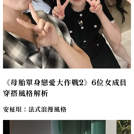
《母胎單身戀愛大作戰2》6位女成員
穿搭風格解析
安柾垠：法式浪漫風格