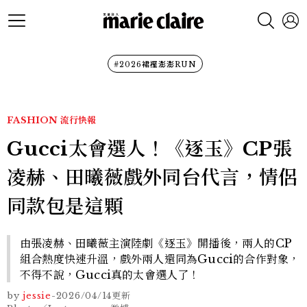
#2026裙襬澎澎RUN
FASHION
流行快報
Gucci太會選人！《逐玉》CP張
凌赫、田曦薇戲外同台代言，情侶
同款包是這顆
由張凌赫、田曦薇主演陸劇《逐玉》開播後，兩人的CP
組合熱度快速升溫，戲外兩人還同為Gucci的合作對象，
不得不說，Gucci真的太會選人了！
by
jessie
-
2026/04/14
更新