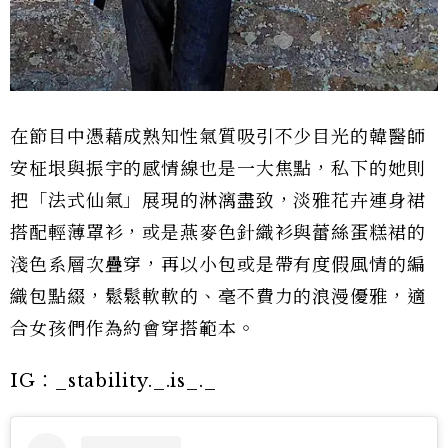
在節目中憑藉成熟知性氣質吸引不少目光的韓醫師
安柾垠與振宇的感情線也是一大焦點，私下的她則
把「法式仙氣」展現的淋漓盡致，淡雅花卉連身裙
搭配輕薄罩衫，或是燕麥色針織衫與蕾絲蛋糕裙的
淺色系層次疊穿，再以小包或是帶有度假風情的編
織包點綴，鬆鬆軟軟的、毫不費力的浪漫優雅，適
合女孩們作為約會穿搭範本。
IG：_stability._.is_._