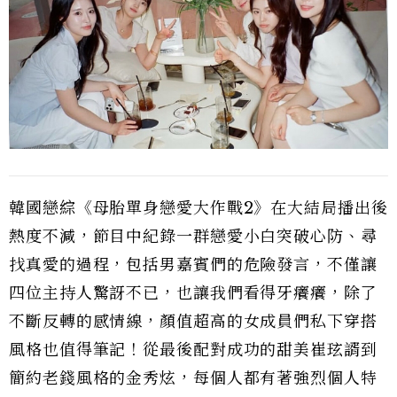
韓國戀綜《母胎單身戀愛大作戰2》在大結局播出後
熱度不減，節目中紀錄一群戀愛小白突破心防、尋
找真愛的過程，包括男嘉賓們的危險發言，不僅讓
四位主持人驚訝不已，也讓我們看得牙癢癢，除了
不斷反轉的感情線，顏值超高的女成員們私下穿搭
風格也值得筆記！從最後配對成功的甜美崔玹諝到
簡約老錢風格的金秀炫，每個人都有著強烈個人特