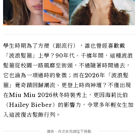
學生時期為了方便（跟流行），誰也曾經喜歡戴
「波浪髮箍」上學？90年代、千禧年間，這種波浪
髮箍從校園一路風靡至街頭，不過隨著時間過去，
它也淪為一項過時的象徵；而在2026年「波浪髮
箍」竟奇蹟回歸潮流、更登上時尚神壇？不僅出現
在Miu Miu 2026秋冬時裝秀上，更因海莉比伯
（Hailey Bieber）的影響力，令眾多年輕女生加
入這波復古髮飾行列。