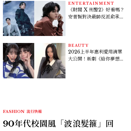
ENTERTAINMENT
《財閥 X 刑警2》好看嗎？
安普賢對決最帥反派俞承
豪，鄭恩彩接棒女主，開專
機、刷黑卡，用錢輾壓罪犯
的陳利手回來了，這次能玩
多大？
BEAUTY
2026上半年惠利愛用清單
大公開！新劇《給你夢想》
美出新高度，10款保養、香
水、護髮同款一次看
FASHION
流行快報
90年代校園風「波浪髮箍」回