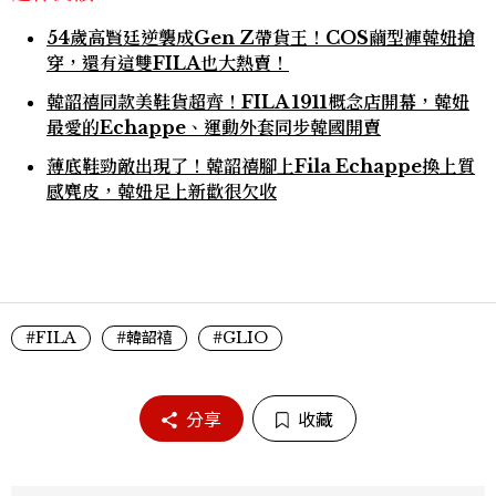
54歲高賢廷逆襲成Gen Z帶貨王！COS繭型褲韓妞搶
穿，還有這雙FILA也大熱賣！
韓韶禧同款美鞋貨超齊！FILA 1911概念店開幕，韓妞
最愛的Echappe、運動外套同步韓國開賣
薄底鞋勁敵出現了！韓韶禧腳上Fila Echappe換上質
感麂皮，韓妞足上新歡很欠收
#FILA
#韓韶禧
#GLIO
分享
收藏