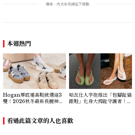
如何戴得時髦：這款Miu Mi
吃拌冷麵
u髮箍未開賣先爆紅！
本週熱門
Hogan厚底增高鞋就選這3
哈瓦仕人字拖推出「包腳趾貓
雙！2026秋冬最新長腿神
跟鞋」化身大拇趾守護者！從
器：隱形增高選這款、H Lo
沒想過橡膠拖鞋也能變得高級
go不一樣了？
優雅
看過此篇文章的人也喜歡