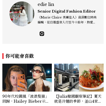
edie lin
Senior Digital Fashion Editor
《Marie Claire 美麗佳人》資深數位時尚
編輯，從日雜盛世入行至今十餘年，熱愛服
裝、鞋包與配件，以及趨勢觀察與名人風格
研究，還有點天秤座一眼看穿「這會紅」的
美感本能，更擅長把流行轉化成讀者真正用
得上的穿搭靈感，對購物完全沒有抵抗力
（一律視為靈感投資），記住：“Life is to
o short to blend in.” Contact：edie_
你可能會喜歡
lin@mctw.com.tw
90年代校園風「波浪髮箍」
【Julia韓國觀察筆記】夏天
回歸，Hailey Bieber示範
就是冷麵的季節，釜山4家必