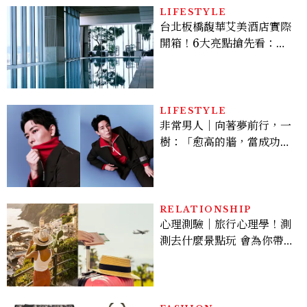
LIFESTYLE
台北板橋馥華艾美酒店實際
開箱！6大亮點搶先看：新
北最新旅宿地標、高空泳
池、客房藏奢華細節
LIFESTYLE
非常男人｜向著夢前行，一
樹：「愈高的牆，當成功爬
上去的那一刻，就愈有成就
感。」
RELATIONSHIP
心理測驗｜旅行心理學！測
測去什麼景點玩 會為你帶來
好運