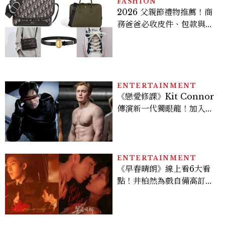
FASHION
2026 父親節禮物推薦！商
務爸爸必收皮件、包款與鞋
履一次看
ENTERTAINMENT
《戀愛修課》Kit Connor
傳演新一代獨眼龍！加入新
版《X戰警》，可望搭檔
Sadie Sink
ENTERTAINMENT
《早春晴朗》線上看6大看
點！井柏然為戲自備高訂，
孫千苦等地下戀轉正，雨夜
激吻獲讚慾感天花板