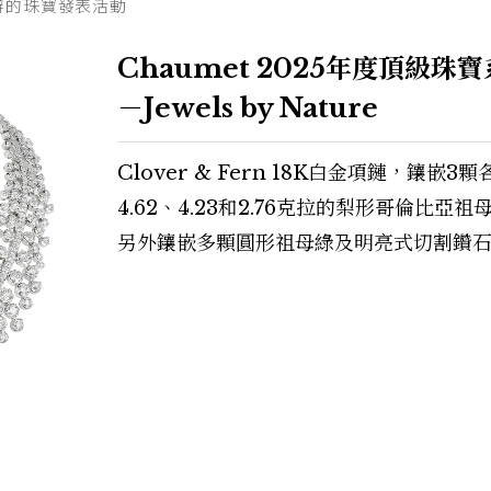
舉辦的珠寶發表活動
Chaumet 2025年度頂級珠
－Jewels by Nature
Clover & Fern 18K白金項鏈，鑲嵌3顆
4.62、4.23和2.76克拉的梨形哥倫比亞祖
另外鑲嵌多顆圓形祖母綠及明亮式切割鑽