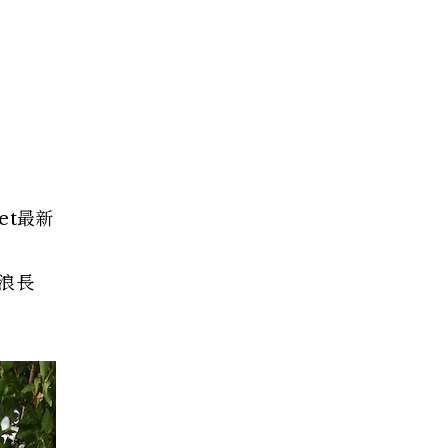
et最新
e
波浪長