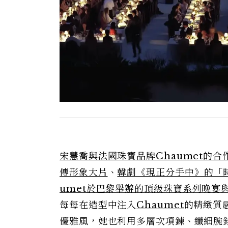
宋慧喬與法國珠寶品牌Chaumet的合
傳形象大片
、
韓劇《現正分手中》的「
umet於巴黎舉辦的頂級珠寶系列晚宴
每每在造型中注入
Chaumet
的精緻質
優雅風，她也利用多層次項鍊、纖細腕