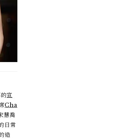
導的
宣
席
Cha
宋慧喬
的日常
的造