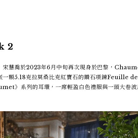
 2
慧喬於2023年6月中旬再次現身於巴黎，Chaum
嵌一顆5.18克拉莫桑比克紅寶石的鑽石項鍊
Feuille d
 Chaumet》系列的耳環，一席輕盈白色禮服與一頭大卷