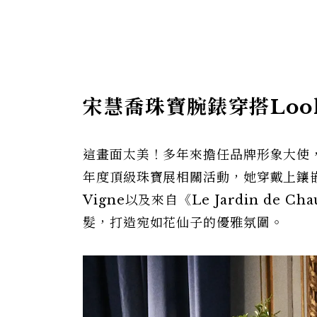
宋慧喬珠寶腕錶穿搭Look
這畫面太美！多年來擔任品牌形象大使，宋
年度頂級珠寶展相關活動，她穿戴上
鑲
Vigne以及
來自《Le Jardin de
髮，打造宛如花仙子的優雅氛圍。