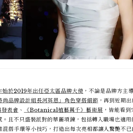
作始於2019年出任亞太區品牌大使
，不論是品牌方主
時尚品牌設計組長河英恩」角色穿搭細節
，再到近期出
與發表會
、
《Botanical植藝萬千》藝術展
，皆能看到
感。且不只盛裝派對的華麗項鍊，包括轉入職場也適用
錶混搭手環等小技巧，打造出每次亮相都讓人驚艷不已