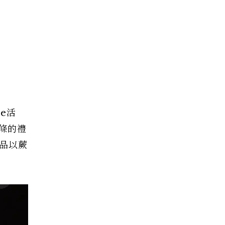
re活
條的禮
作品以蕨