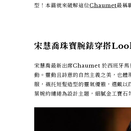
型！本篇就來破解這位
Chaumet
最稱
宋慧喬珠寶腕錶穿搭Look
宋慧喬最新出席Chaumet 於西班牙馬貝拉
動。靈動且詩意的自然主義之美，也體
服，襯托短髮造型的靈氣優雅，選戴以四葉
葉婉約繾綣為設計主題，細膩金工寶石