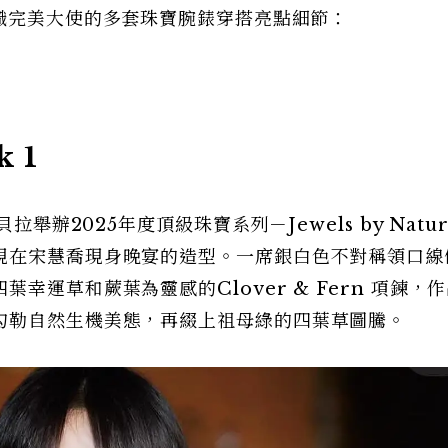
職完美大使的多套珠寶腕錶穿搭亮點細節：
 1
舉辦2025年度頂級珠寶系列－Jewels by Natu
現在宋慧喬現身晚宴的造型。一席銀白色不對稱領口線
幸運草和蕨葉為靈感的Clover & Fern 項鍊，
勾勒自然生機美態，再綴上祖母綠的四葉草圖騰。