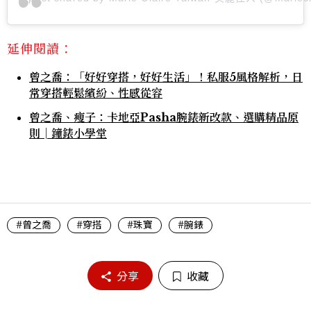
延伸閱讀：
曾之喬：「好好穿搭，好好生活」！私服5風格解析，日
常穿搭輕鬆繽紛、性感從容
曾之喬、瘦子：卡地亞Pasha腕錶新改款、選購精品原
則│鐘錶小學堂
#曾之喬
#穿搭
#珠寶
#腕錶
分享
收藏