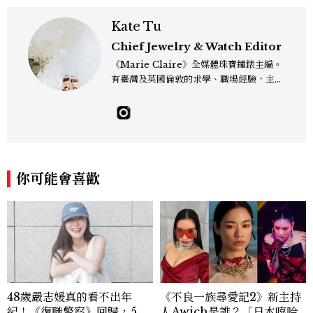
Kate Tu
Chief Jewelry & Watch Editor
《Marie Claire》全媒體珠寶鐘錶主編。
有臺灣及英國倫敦的求學、職場經驗，主修
新聞學和時尚媒體。累積十年以上的《美麗
佳人》編輯工作內容，包括錶展等國際活動
採訪、珠寶市場動態等專題，及視覺拍攝執
行。用貼近生活且具知識性的視角，發掘珠
寶腕錶的細節美。Email：kate_tu@mc
tw.com.tw
你可能會喜歡
48歲嚴志媛真的看不出年
《不良一族尋愛記2》新主持
紀！《復職警察》回歸，5個
人Awich是誰？「日本嘻哈