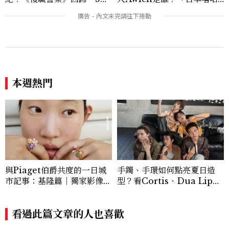
私服減齡公式一次看
女王」人生比節目更抓馬：2
5歲喪夫、家中遭槍擊掃射
本週熱門
與Piaget伯爵共度的一日城
手鐲、手環如何點亮夏日造
市記事：基隆篇｜獨家影像故
型？看Cortis、Dua Lip的
事
穿搭示範
看過此篇文章的人也喜歡