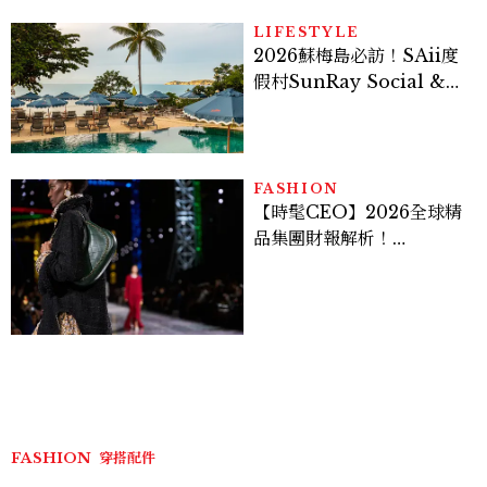
LIFESTYLE
2026蘇梅島必訪！SAii度
假村SunRay Social &
Swim Club全新開箱，6
大亮點體驗懶人包
FASHION
【時髦CEO】2026全球精
品集團財報解析！
LVMH、Hermès、
Chanel、Gucci 誰是真
正贏家？5大趨勢一次看
FASHION
穿搭配件