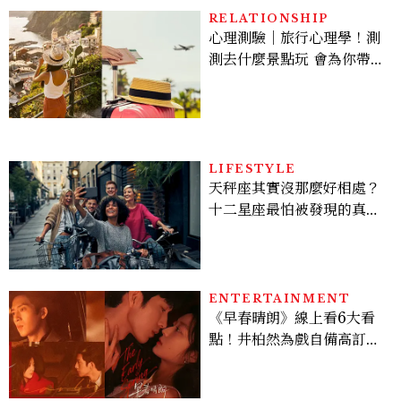
RELATIONSHIP
心理測驗｜旅行心理學！測
測去什麼景點玩 會為你帶來
好運
LIFESTYLE
天秤座其實沒那麼好相處？
十二星座最怕被發現的真實
面貌，「這星座」一直在假
裝不在意
ENTERTAINMENT
《早春晴朗》線上看6大看
點！井柏然為戲自備高訂，
孫千苦等地下戀轉正，雨夜
激吻獲讚慾感天花板