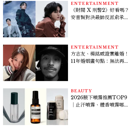
ENTERTAINMENT
《財閥 X 刑警2》好看嗎？
安普賢對決最帥反派俞承
豪，鄭恩彩接棒女主，開專
機、刷黑卡，用錢輾壓罪犯
的陳利手回來了，這次能玩
多大？
ENTERTAINMENT
方志友、楊銘威證實離婚！
11年婚姻畫句點：無法再做
情人，但永遠是家人
BEAUTY
2026腋下噴霧推薦TOP9
｜止汗噴霧、體香噴霧哪款
最好用？改善汗臭與異味必
看