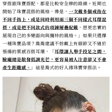
穿搭跟珠寶搭配，都是比較安全牌的路線。近期也
開始了珠寶混搭的風格，像是，
一次戴多個戒指在
不同手指上，或是同時利用兩三個不同樣式耳環混
搭，或是把不同款式的項鍊層疊配戴
，想更忠實的
展現自己的多變面向與獨特的風格。」如果只選擇
一種珠寶品項？喬喬建議不妨戴上有細節又不過於
張揚的質感百搭耳環，「
耳環讓人舉手投足之間，
臉龐總是散發低調光芒，更容易被人注意卻又不會
產生距離感。
」這是喬式的好人緣珠寶穿搭法。