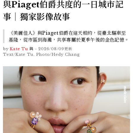
與Piaget伯爵共度的一日城市記
事｜獨家影像故事
《美麗佳人》與Piaget伯爵在這天相約，從臺北驅車至
基隆，從市區到海灘，共享專屬於夏季午後的金色記憶。
by
Kate Tu
與
-
2026/08/09
更新
Text/Kate Tu. Photo/Hedy Chang