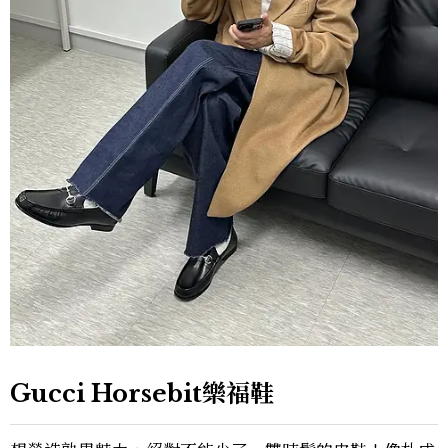
Gucci Horsebit樂福鞋