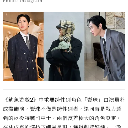
Photo／Instagram
《魷魚遊戲2》中重要跨性別角色「賢珠」由演員朴
成焄飾演，賢珠不僅是跨性別者，還同時是戰力超
強的退役特戰司中士，兩個反差極大的角色設定，
在朴成焄的演技下細膩呈現，獲得觀眾好評，一改