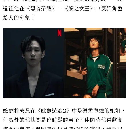
過往他在《黑暗榮耀》、《淚之女王》中反派角色
給人的印象！
雖然朴成焄在《魷魚遊戲2》中是溫柔堅強的姐姐，
但戲外的他其實是位時髦的男子，休閒時他喜歡潮