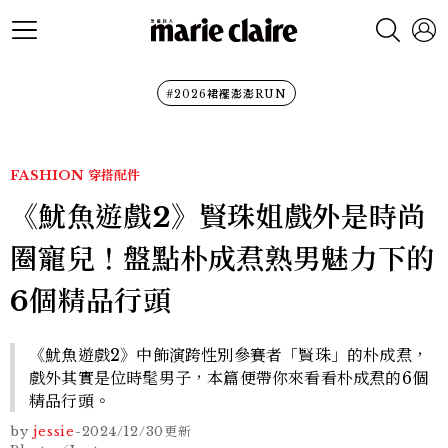
#2026裙襬澎澎RUN
FASHION
穿搭配件
《魷魚遊戲2》賢珠姐戲外是時尚
圈寵兒！盤點朴成焄熟男魅力下的
6個精品行頭
《魷魚遊戲2》中飾演跨性別參賽者「賢珠」的朴成焄，
戲外其實是位時髦男子，本篇便帶你來看看朴成焄的6個
精品行頭。
by
jessie
-
2024/12/30
更新