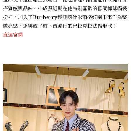
搭質感與品味。朴成焄近期在他特別喜歡的低調棒球帽裝
扮裡，加入了Burberry經典喀什米爾格紋圍巾來作為整
體亮點，還綁成了時下最流行的巴拉克拉法帽形狀！
直達官網