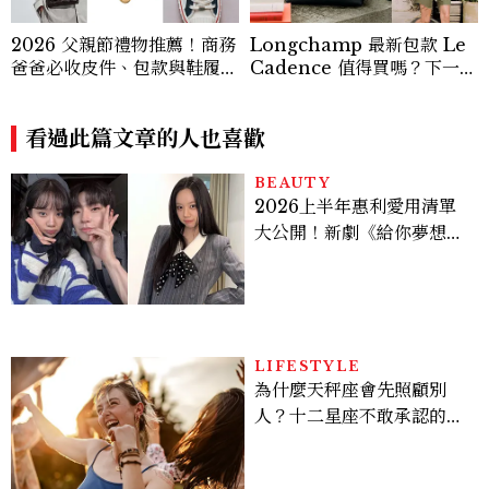
2026 父親節禮物推薦！商務
Longchamp 最新包款 Le
爸爸必收皮件、包款與鞋履一
Cadence 值得買嗎？下一款
次看
人氣包就是它，尺寸、容量、
價格、5大亮點一次看
看過此篇文章的人也喜歡
BEAUTY
2026上半年惠利愛用清單
大公開！新劇《給你夢想》
美出新高度，10款保養、香
水、護髮同款一次看
LIFESTYLE
為什麼天秤座會先照顧別
人？十二星座不敢承認的一
句話，「這星座」嘴上說沒
差，回家之後想很久