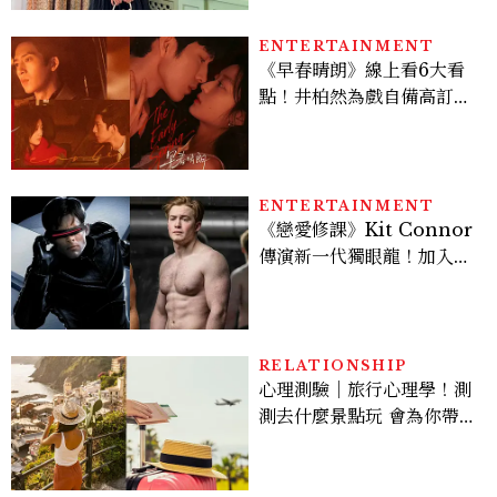
ENTERTAINMENT
《早春晴朗》線上看6大看
點！井柏然為戲自備高訂，
孫千苦等地下戀轉正，雨夜
激吻獲讚慾感天花板
ENTERTAINMENT
《戀愛修課》Kit Connor
傳演新一代獨眼龍！加入新
版《X戰警》，可望搭檔
Sadie Sink
RELATIONSHIP
心理測驗｜旅行心理學！測
測去什麼景點玩 會為你帶來
好運