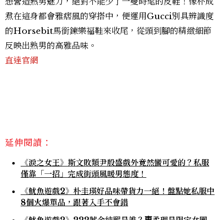
想營造熟男魅力，絕對不能少了一雙時髦的皮鞋！像朴成
焄在這身都會雅痞風的穿搭中，便運用Gucci別具辨識度
的Horsebit馬銜鍊樂福鞋來收尾，從頭到腳的精緻細節
反映出熟男的高雅品味。
直達官網
延伸閱讀：
《淚之女王》斯文敗類尹殷盛戲外竟然蠻可愛的？私服
僅靠「一招」完成街頭風暖男態度！
《魷魚遊戲2》朴圭瑛好品味帶貨力一絕！盤點她私服中
8個火爆單品，跟著入手不會錯