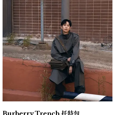
Burberry Trench 托特包