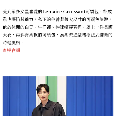
受到眾多女星喜愛的Lemaire Croissant可頌包，朴成
焄也深陷其魅力，私下的他曾背著大尺寸的可頌包旅遊，
他於休閒的白Ｔ、牛仔褲、棒球帽穿著裡，罩上一件長版
大衣，再斜背柔軟的可頌包，為潮流造型增添法式慵懶的
時髦風格。
直達官網