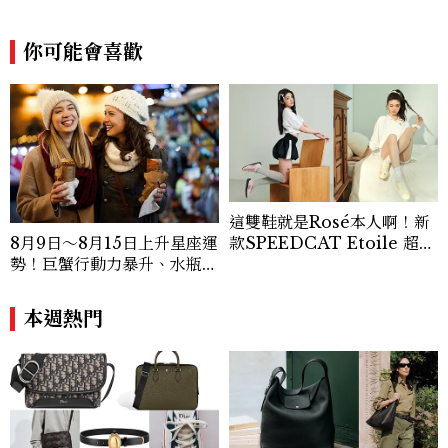
大家，一起來討論時尚圈最新鮮的話題、用
欣賞漂亮設計來撫慰心靈吧！
你可能會喜歡
這雙鞋就是Rosé本人啊！新
款SPEEDCAT Etoile 超級
8月9日～8月15日上升星座運
美，緞面光澤+蝴蝶結，更聯
勢！巨蟹行動力暴升、水瓶迎
名 nomel 推出夏日檸檬黃
新緣分
贈禮
本週熱門