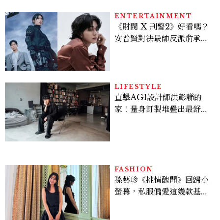
ENTERTAINMENT
《財閥 X 刑警2》好看嗎？
安普賢對決最帥反派俞承
豪，鄭恩彩接棒女主，開專
機、刷黑卡，用錢輾壓罪犯
的陳利手回來了，這次能玩
多大？
LIFESTYLE
直擊AGI設計師洪彰聯的
家！量身訂製堆疊出最舒適
的生活邏輯：「只要喜歡，
就能找到相處的方式」
FASHION
孫藝珍《挑情醜聞》回歸小
螢幕，私服偏愛這幾款基礎
單品，隨手一穿都是高級感
範本！