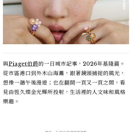
與
Piaget伯爵
的一日城市記事，2026年基隆篇。
從市區港口到外木山海灘，跟著鏡頭捕捉的風光，
想像一趟午後漫遊；也在翻開一頁又一頁之間，看
見由恆久燦金光輝所投射，生活裡的人文味和風格
樂趣。