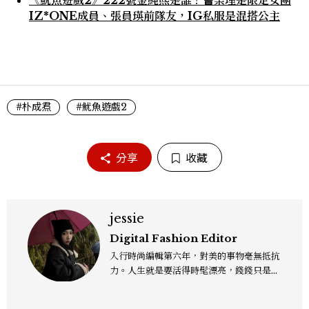
《魷魚遊戲2》222號金純熙是誰？曺柔理是限定女團
IZ*ONE成員、張員瑛前隊友，IG私服是混搭公主
#朴成焄
#魷魚遊戲2
分享
收藏
jessie
Digital Fashion Editor
入行時尚編輯第六年，對美的事物毫無抵抗
力。人生就是要活得時髦漂亮，錢錢只是變
成喜歡的樣子！這邊分享所有不能錯過的流
行趨勢、明星同款、必敗手袋、人氣球鞋給