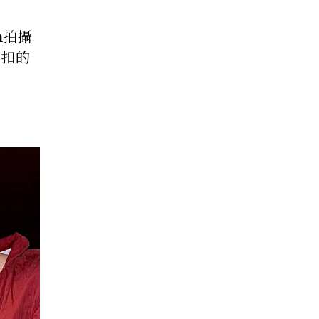
n拍攝
不扣的