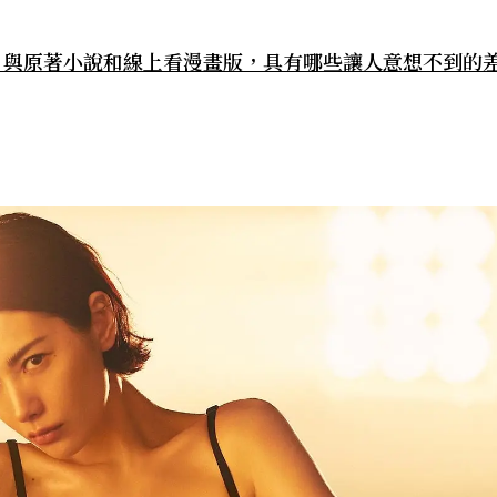
，與原著小說和線上看漫畫版，具有哪些讓人意想不到的
！