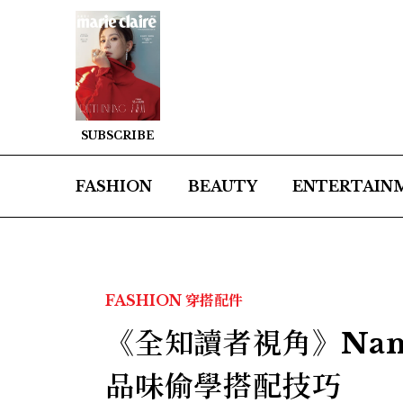
SUBSCRIBE
FASHION
BEAUTY
ENTERTAIN
FASHION
穿搭配件
《全知讀者視角》Na
品味偷學搭配技巧