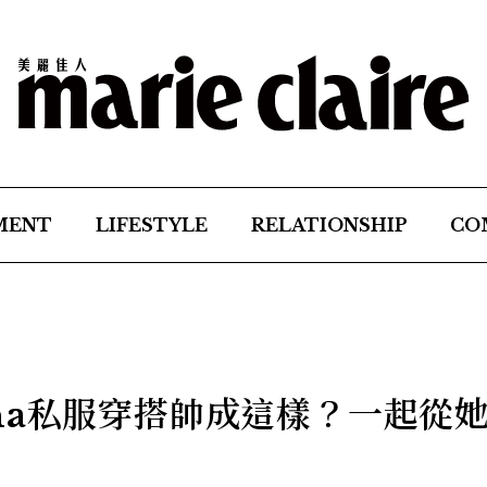
MENT
LIFESTYLE
RELATIONSHIP
CO
na私服穿搭帥成這樣？一起從