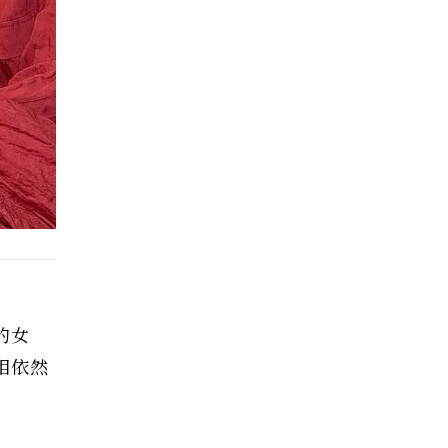
的女
相依然