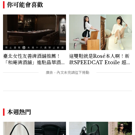
你可能會喜歡
字，都能找到屬於自己的樣子。kris_lin
@mctw.com.tw
臺北女性友善清酒舖推薦！
這雙鞋就是Rosé本人啊！新
「和庵清酒舖」進駐晶華酒
款SPEEDCAT Etoile 超級
店：首創五行心情選酒、單杯
美，緞面光澤+蝴蝶結，更聯
180元起輕鬆微醺
名 nomel 推出夏日檸檬黃
贈禮
本週熱門