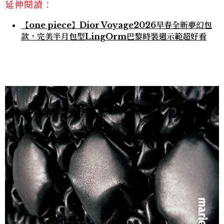
延伸閱讀：
【one piece】Dior Voyage2026早春全新夢幻包
款，完美半月包型LingOrm巴黎時裝週示範超好看