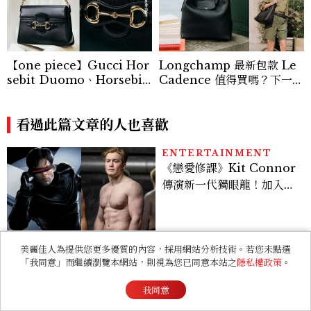
【one piece】Gucci Hor
Longchamp 最新包款 Le
sebit Duomo、Horsebit
Cadence 值得買嗎？下一款
Ristretto 登場！一枚金屬馬
人氣包就是它，尺寸、容量、
銜如何成為 Gucci 百年品牌
價格、5大亮點一次看
最經典的象徵
看過此篇文章的人也喜歡
ENTERTAINMENT
《戀愛修課》Kit Connor
傳演新一代獨眼龍！加入新
版《X戰警》，可望搭檔
Sadie Sink
美麗佳人為提供您更多優質的內容，採用網站分析技術。若您未點選
LIFESTYLE
「我同意」而繼續瀏覽本網站，則視為您已同意本站之
隱私權政策
。
哈利波特迷衝台中！全台第
二間專賣店在這開幕，25週
我同意
年限定周邊、托特包太值得