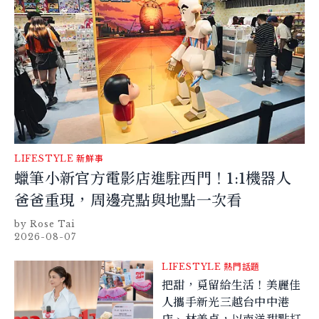
LIFESTYLE
新鮮事
蠟筆小新官方電影店進駐西門！1:1機器人
爸爸重現，周邊亮點與地點一次看
Rose Tai
2026-08-07
LIFESTYLE
熱門話題
把甜，覓留給生活！美麗佳
人攜手新光三越台中中港
店、林美貞，以南洋甜點打