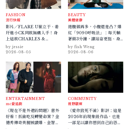
FASHION
BEAUTY
流行快報
美體健康
影片／FLARE U崔立于、姜
捲腹做再多，小腹還是凸？爆
玗進小CK同款無痛入手！身
紅「9090呼吸法」：每天躺
上這款CHARLES &
著做3分鐘，讓站姿更挺、身
KEITH大包好燒
形更修長
jessie
fish Weng
2026-08-05
2026-08-06
ENTERTAINMENT
COMMUNITY
mc愛追劇
視野觀察
《現在不是外遇的問題》意外
《愛你致死不渝》影評：這是
好看！抓偷吃反轉變命案？金
2026年的現象級作品，也是
憓秀傳奇美腿被讚爆、金智勳
一部足以讓你想到自己的恐怖
大秀腹肌，曹汝貞雙影后飆
片