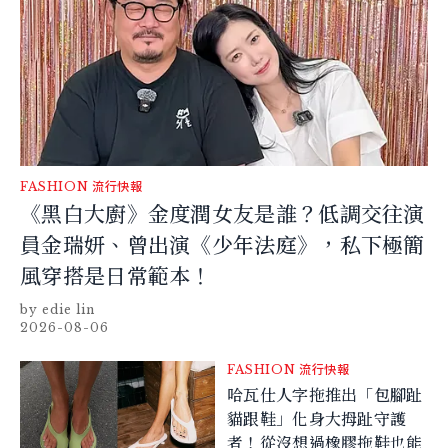
FASHION
流行快報
《黑白大廚》金度潤女友是誰？低調交往演
員金瑞妍、曾出演《少年法庭》，私下極簡
風穿搭是日常範本！
edie lin
2026-08-06
FASHION
流行快報
哈瓦仕人字拖推出「包腳趾
貓跟鞋」化身大拇趾守護
者！從沒想過橡膠拖鞋也能