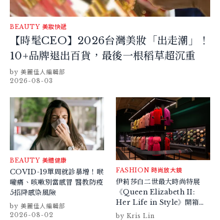
BEAUTY
美妝快遞
【時髦CEO】2026台灣美妝「出走潮」！
10+品牌退出百貨，最後一根稻草超沉重
美麗佳人編輯部
2026-08-03
BEAUTY
美體健康
FASHION
時尚放大鏡
COVID-19單周就診暴增！喉
伊莉莎白二世最大時尚特展
嚨痛、咳嗽別當感冒 醫教防疫
《Queen Elizabeth II:
5招降感染風險
Her Life in Style》開箱！
美麗佳人編輯部
300件英國女王服裝、婚紗、
2026-08-02
Kris Lin