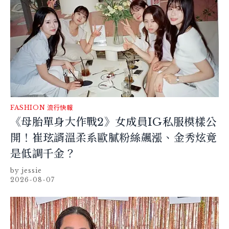
FASHION
流行快報
《母胎單身大作戰2》女成員IG私服模樣公
開！崔玹諝溫柔系歐膩粉絲飆漲、金秀炫竟
是低調千金？
jessie
2026-08-07