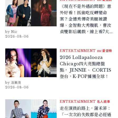
《現在不是外遇的問題》意
外好看！抓偷吃反轉變命
案？金憓秀傳奇美腿被讚
爆、金智勳大秀腹肌，曹汝
貞雙影后飆戲，線上看7大
Nic
2026-08-06
看點懶人包
ENTERTAINMENT
mc愛音樂
2026 Lollapalooza
Chicago四大亮點總盤
點， JENNIE、 CORTIS
登台，K-POP擄獲全球！
派脆克
2026-08-06
ENTERTAINMENT
名人故事
走在演員的路上，蒲禾菲：
「一次次的失敗都是必經過