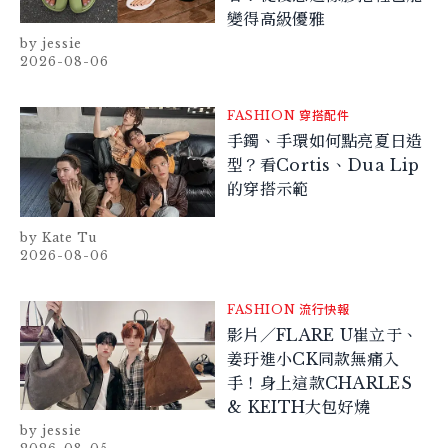
變得高級優雅
jessie
2026-08-06
FASHION
穿搭配件
手鐲、手環如何點亮夏日造
型？看Cortis、Dua Lip
的穿搭示範
Kate Tu
2026-08-06
FASHION
流行快報
影片／FLARE U崔立于、
姜玗進小CK同款無痛入
手！身上這款CHARLES
& KEITH大包好燒
jessie