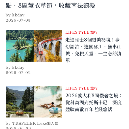
點、3區薰衣草節，收藏南法浪漫
kkday
2026-07-03
LIFESTYLE
旅行
走進瑞士8個絕美祕境！夢
幻湖泊、遼闊冰川、無車山
城、免稅天堂，一生必訪清
單
kkday
2026-07-02
LIFESTYLE
旅行
2026義大利3間慢奢之境：
從科莫湖到托斯卡尼，深度
體驗南歐百年老錢悠活
TRAVELER Luxe旅人誌
2026-06-29