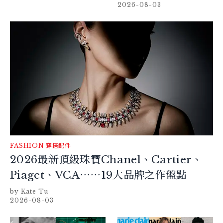
加冕禮服一次看
2026-08-03
FASHION
穿搭配件
2026最新頂級珠寶Chanel、Cartier、
Piaget、VCA⋯⋯19大品牌之作盤點
Kate Tu
2026-08-03