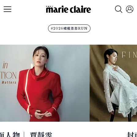
#2026裙襬澎澎RUN
封面人物｜ 何曼希