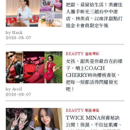
把甜，覓留給生活！美麗佳
人攜手新光三越台中中港
店、林美貞，以南洋甜點打
造金卡會員限定午後
Hask
2026-08-07
BEAUTY
香氛甲彩
女孩，甜美是你最自在的樣
子，噴上COACH
CHERRY時尚櫻桃香氛，
把每一刻都活得閃耀發光
吧！
Avril
2026-08-07
BEAUTY
明星專區
TWICE MINA保養秘訣
公開！保濕、不拉扯肌膚、