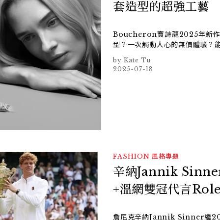
套造型的超強工藝
Boucheron寶詩龍2025年新作「
型？一次觸動人心的無價體驗？
Kate Tu
2025-07-18
FASHION
風格專題
辛納Jannik Si
+溫網雙冠代言Role
詹尼克辛納Jannik Sinne