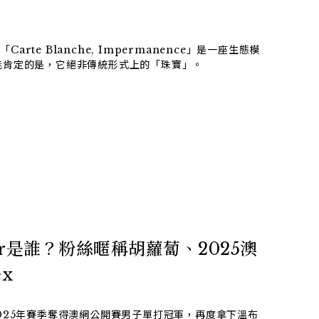
Carte Blanche, Impermanence」是一座生態模
能肯定的是，它絕非傳統形式上的「珠寶」。
nner是誰？粉絲暱稱胡蘿蔔、2025澳
x
r繼2025年賽季奪得澳網公開賽男子單打冠軍，再度拿下溫布