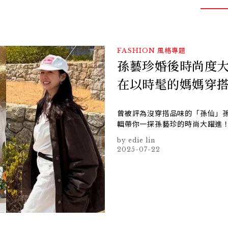
FASHION
風格專題
孫藝珍婚後時尚度
在以時髦的媽媽穿
曾被評為沒穿搭品味的「孫仙」
輯帶你一探孫藝珍的時尚大躍進
edie lin
2025-07-22