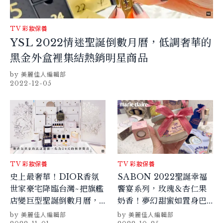
TV
彩妝保養
YSL 2022情迷聖誕倒數月曆，低調奢華的
黑金外盒裡集結熱銷明星商品
美麗佳人編輯部
2022-12-05
TV
彩妝保養
TV
彩妝保養
史上最奢華！DIOR香氛
SABON 2022聖誕幸福
世家豪宅降臨台灣~把旗艦
饗宴系列，玫瑰＆杏仁果
店變巨型聖誕倒數月曆，
奶香！夢幻甜蜜如置身巴
專人直送到府！珍藏的不
黎甜點店
美麗佳人編輯部
美麗佳人編輯部