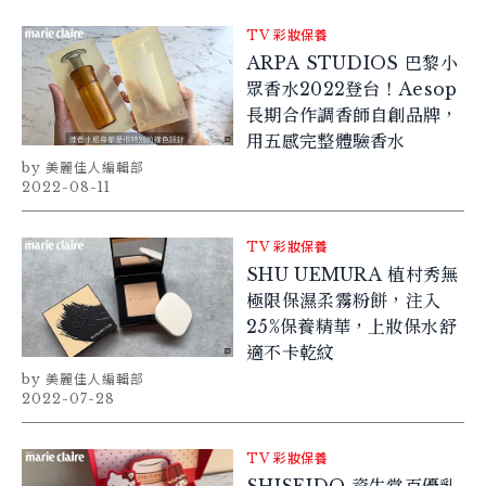
TV
彩妝保養
ARPA STUDIOS 巴黎小
眾香水2022登台！Aesop
長期合作調香師自創品牌，
用五感完整體驗香水
美麗佳人編輯部
2022-08-11
TV
彩妝保養
SHU UEMURA 植村秀無
極限保濕柔霧粉餅，注入
25%保養精華，上妝保水舒
適不卡乾紋
美麗佳人編輯部
2022-07-28
TV
彩妝保養
SHISEIDO 資生堂百優乳