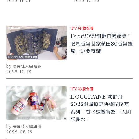
只是頂級香氛、更是絕世
2022-11-01
2022-10-25
藝術品
TV
彩妝保養
Dior2022倒數日曆超美！
限量香氛世家蒙田30香氛蠟
燭一定要蒐藏
美麗佳人編輯部
2022-10-18
TV
彩妝保養
L'OCCITANE 歐舒丹
2022限量原野快樂鼠尾草
系列，香水還被譽為「人間
忘憂水」
美麗佳人編輯部
2022-08-15