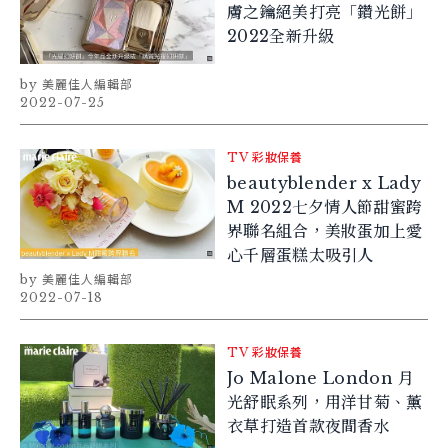
膚之鑰絕美打亮「鑽光餅」
2022全新升級
美麗佳人編輯部
2022-07-25
TV
彩妝保養
beautyblender x Lady
M 2022七夕情人節甜蜜跨
界聯名組合，美妝蛋加上愛
心千層蛋糕太吸引人
美麗佳人編輯部
2022-07-18
TV
彩妝保養
Jo Malone London 月
光舒眠系列，用洋甘菊、薰
衣草打造首款夜間香水