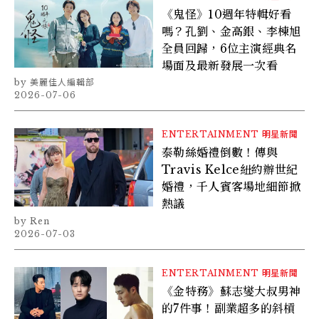
《鬼怪》10週年特輯好看
嗎？孔劉、金高銀、李棟旭
全員回歸，6位主演經典名
場面及最新發展一次看
美麗佳人編輯部
2026-07-06
ENTERTAINMENT
明星新聞
泰勒絲婚禮倒數！傳與
Travis Kelce紐約辦世紀
婚禮，千人賓客場地細節掀
熱議
Ren
2026-07-03
ENTERTAINMENT
明星新聞
《金特務》蘇志燮大叔男神
的7件事！副業超多的斜槓