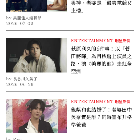
男神，老婆是「最美電競女
主播」
美麗佳人編輯部
2026-07-02
ENTERTAINMENT
明星新聞
萩原利久的5件事！以「菅
田將暉」為目標踏上演員之
路，演《美麗的他》走紅全
亞洲
長谷川久美子
2026-06-29
ENTERTAINMENT
明星新聞
龜梨和也結婚了！老婆田中
美奈實是誰？同時宣布升格
準爸爸
Ren