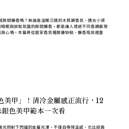
或質感房間擴香嗎？無論是溫暖沉穩的木質調香氛、適合小資
適睡眠與放鬆氛圍的房間擴香，都能讓人透過不同香調展現
圍與心情。本篇將從居家香氛種類優缺點、擴香瓶挑選重
銀色美甲」！清冷金屬感正流行，12
珠銀色美甲範本一次看
在陽光照射下閃耀的金屬光澤，不僅自帶降溫感，也比經典