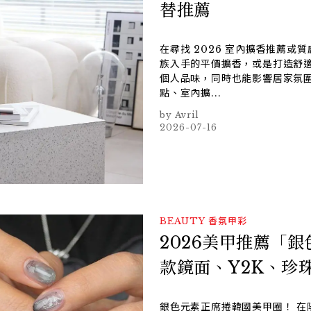
替推薦
在尋找 2026 室內擴香推薦
族入手的平價擴香，或是打造舒
個人品味，同時也能影響居家氛
點、室內擴...
Avril
2026-07-16
BEAUTY
香氛甲彩
2026美甲推薦「
款鏡面、Y2K、珍
銀色元素正席捲韓國美甲圈！ 