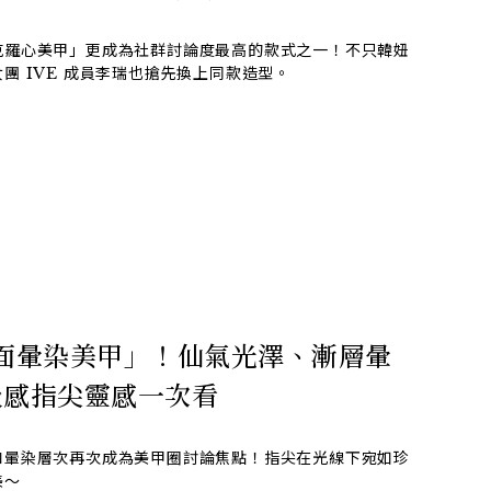
克羅心美甲」更成為社群討論度最高的款式之一！不只韓妞
團 IVE 成員李瑞也搶先換上同款造型。
鏡面暈染美甲」！仙氣光澤、漸層暈
級感指尖靈感一次看
和暈染層次再次成為美甲圈討論焦點！指尖在光線下宛如珍
美～