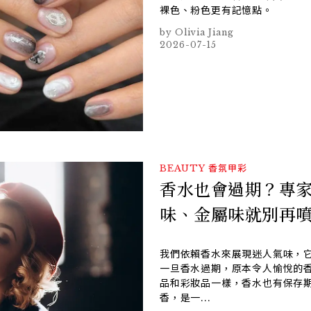
裸色、粉色更有記憶點。
Olivia Jiang
2026-07-15
BEAUTY
香氛甲彩
香水也會過期？專家
味、金屬味就別再
我們依賴香水來展現迷人氣味，
一旦香水過期，原本令人愉悅的
品和彩妝品一樣，香水也有保存
香，是一...