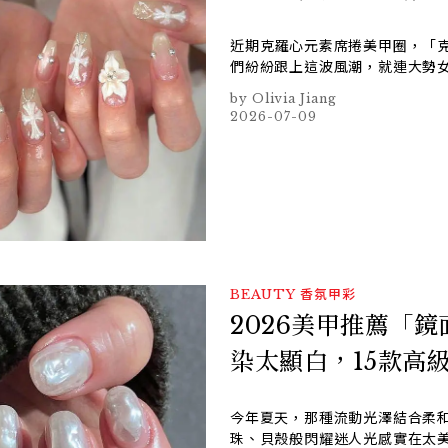
近期克羅心元素席捲美甲圈，「
們紛紛跟上這波風潮，就連大勢女
Olivia Jiang
2026-07-09
BEAUTY
香氛甲彩
2026美甲推薦「
染太顯白，15款高
今年夏天，那種流動光澤結合柔
珠、貝殼般閃耀迷人光感實在太