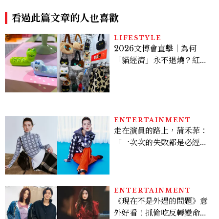
向
看過此篇文章的人也喜歡
LIFESTYLE
2026文博會直擊｜為何
「貓經濟」永不退燒？紅到
國際的台灣療癒插畫、曼谷
新潮貓系品牌，今年不能錯
過的貓咪IP推薦
ENTERTAINMENT
走在演員的路上，蒲禾菲：
「一次次的失敗都是必經過
程，必須要經過那些練習，
才能做得好。」
ENTERTAINMENT
《現在不是外遇的問題》意
外好看！抓偷吃反轉變命