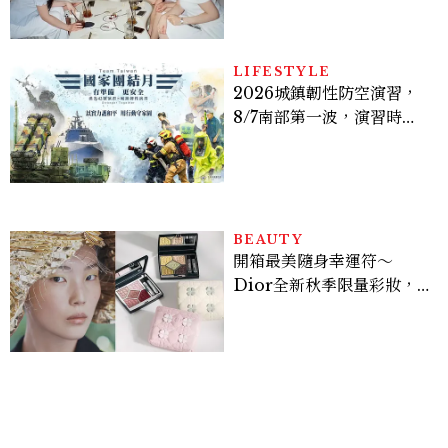
炫竟是低調千金？
LIFESTYLE
2026城鎮韌性防空演習，
8/7南部第一波，演習時
間、可以出門嗎？罰款懶人
包
BEAUTY
開箱最美隨身幸運符～
Dior全新秋季限量彩妝，
幸運草圖騰從眼影到唇膏外
殼都想收藏！官網 8/7 開
賣，晚一步就沒了！