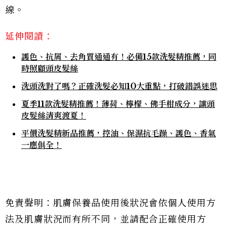
線。
延伸閱讀：
護色、抗屑、去角質通通有！必備15款洗髮精推薦，同
時照顧頭皮髮絲
洗頭洗對了嗎？正確洗髮必知10大重點，打破錯誤迷思
夏季11款洗髮精推薦！薄荷、檸檬、佛手柑成分，讓頭
皮髮絲清爽渡夏！
平價洗髮精新品推薦，控油、保濕抗毛躁、護色、香氣
一應俱全！
免責聲明：肌膚保養品使用後狀況會依個人使用方
法及肌膚狀況而有所不同，並請配合正確使用方