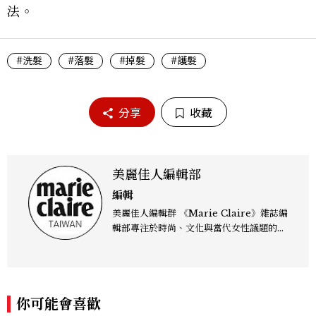
法。
#洗髮
#落髮
#掉髮
#護髮
分享
收藏
美麗佳人編輯部
編輯
美麗佳人編輯群 《Marie Claire》雜誌編
輯部專注於時尚、文化與當代女性議題的深
度呈現，致力打造兼具風格與觀點的內容敘
事。 團隊擅長核心議題企劃、內容策展與
跨平台整合，長期關注國際時代脈動與社會
趨勢，從文化觀察出發，挖掘具有啟發性的
你可能會喜歡
女性故事與價值觀；同時以細膩的美學語言