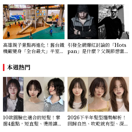
與敘事張力，轉化為兼具視覺風格與思想深
度的內容。 《Marie Claire》始終以敏銳
視角與編輯直覺，引領讀者探索女性多元面
貌與生活品味風格的無限可能。
高雄親子景點再進化！舊台鐵
引發全網爆紅討論的「Hots
機廠變身「全台最大」半室內
pan」是什麼？父親節想當天
樂園，8/8開幕、30項設施免
菜老爸並不難，掌握活到老、
費玩到飽
帥到老的關鍵
本週熱門
10款圓臉也適合的短髮！掌
2026下半年髮型趨勢解析！
握4重點，短直髮、燙捲讓臉
回歸自然、吹乾就有型、深髮
小巧精緻
色回歸，髮型師揭3大流行方