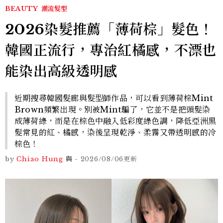
BEAUTY
潮流髮型
2026染髮推薦「薄荷棕」髮色！
韓國正流行，專治紅橘感，不漂也
能染出高級透明感
近期搜尋韓國髮廊與髮型師作品，可以看到薄荷棕Mint
Brown頻繁出現。別被Mint騙了，它並不是把頭髮染
成薄荷綠，而是在棕色中融入低彩度綠色調，降低亞洲黑
髮常見的紅、橘感，染後呈現乾淨、柔霧又帶透明感的冷
棕色！
by
Chiao Hung
與
-
2026/08/06
更新