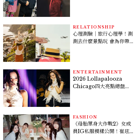
案？金憓秀傳奇美腿被讚
爆、金智勳大秀腹肌，曹汝
貞雙影后飆戲，線上看7大
看點懶人包
RELATIONSHIP
心理測驗｜旅行心理學！測
測去什麼景點玩 會為你帶來
好運
ENTERTAINMENT
2026 Lollapalooza
Chicago四大亮點總盤
點， JENNIE、 CORTIS
登台，K-POP擄獲全球！
FASHION
《母胎單身大作戰2》女成
員IG私服模樣公開！崔玹諝
溫柔系歐膩粉絲飆漲、金秀