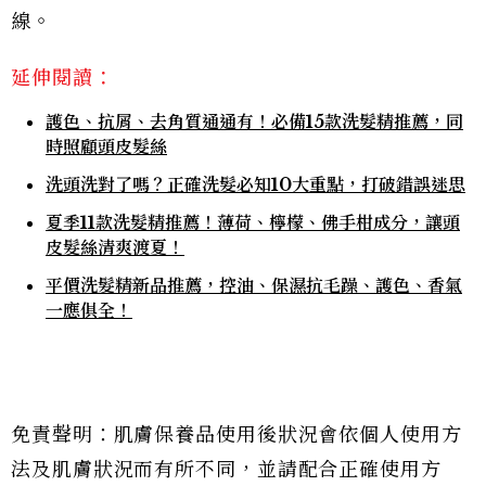
線。
延伸閱讀：
護色、抗屑、去角質通通有！必備15款洗髮精推薦，同
時照顧頭皮髮絲
洗頭洗對了嗎？正確洗髮必知10大重點，打破錯誤迷思
夏季11款洗髮精推薦！薄荷、檸檬、佛手柑成分，讓頭
皮髮絲清爽渡夏！
平價洗髮精新品推薦，控油、保濕抗毛躁、護色、香氣
一應俱全！
免責聲明：肌膚保養品使用後狀況會依個人使用方
法及肌膚狀況而有所不同，並請配合正確使用方