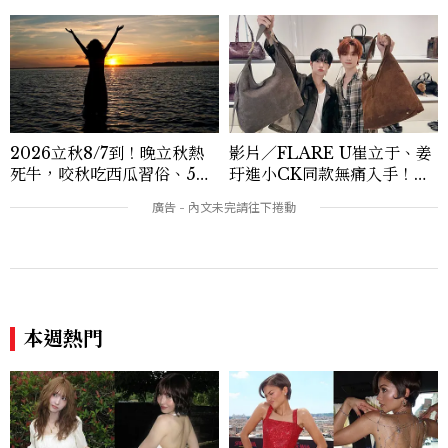
與敘事張力，轉化為兼具視覺風格與思想深
度的內容。 《Marie Claire》始終以敏銳
視角與編輯直覺，引領讀者探索女性多元面
貌與生活品味風格的無限可能。
2026立秋8/7到！晚立秋熱
影片／FLARE U崔立于、姜
死牛，咬秋吃西瓜習俗、5大
玗進小CK同款無痛入手！身
禁忌與吉時懶人包
上這款CHARLES & KEIT
H大包好燒
本週熱門