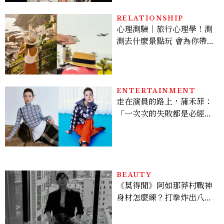
RELATIONSHIP
心理測驗｜旅行心理學！測
測去什麼景點玩 會為你帶來
好運
ENTERTAINMENT
走在演員的路上，蒲禾菲：
「一次次的失敗都是必經過
程，必須要經過那些練習，
才能做得好。」
BEAUTY
《莫得閒》阿如那莽村戰神
身材怎麼練？打拳炸出八塊
腹肌，HYROX挑戰也沒錯
過