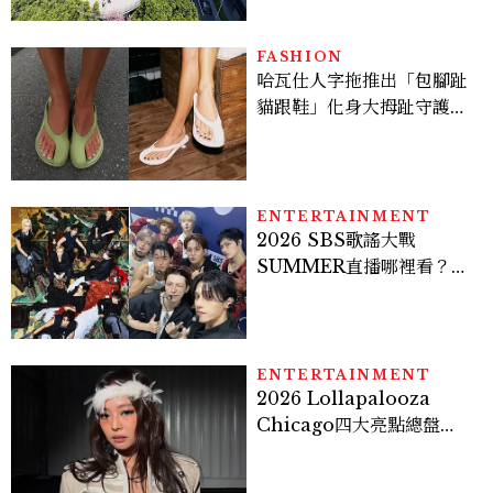
品牌、SPA一次看
FASHION
哈瓦仕人字拖推出「包腳趾
貓跟鞋」化身大拇趾守護
者！從沒想過橡膠拖鞋也能
變得高級優雅
ENTERTAINMENT
2026 SBS歌謠大戰
SUMMER直播哪裡看？
Stray Kids、ATEEZ等
28組卡司、線上播出時間一
次看
ENTERTAINMENT
2026 Lollapalooza
Chicago四大亮點總盤
點， JENNIE、 CORTIS
登台，K-POP擄獲全球！