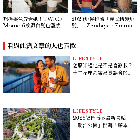
想換髮色先看她！TWICE
2026短髮推薦「義式精靈短
Momo 6款顯白髮色靈感推
髮」！Zendaya、Emma
薦，解鎖韓系氛圍感的秘密
Stone都在剪，率性又顯小
臉的高級感髮型
看過此篇文章的人也喜歡
LIFESTYLE
怎麼知道他是不是喜歡我？
十二星座最容易被誤會的感
情表達，「這星座」越喜歡
會越慢靠近
LIFESTYLE
2026福岡博多最新景點
「明治公園」開幕！藤本壯
介操刀設計，7大餐廳美食