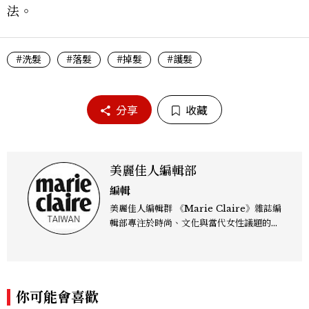
法。
#洗髮
#落髮
#掉髮
#護髮
分享
收藏
美麗佳人編輯部
編輯
美麗佳人編輯群 《Marie Claire》雜誌編
輯部專注於時尚、文化與當代女性議題的深
度呈現，致力打造兼具風格與觀點的內容敘
事。 團隊擅長核心議題企劃、內容策展與
跨平台整合，長期關注國際時代脈動與社會
趨勢，從文化觀察出發，挖掘具有啟發性的
你可能會喜歡
女性故事與價值觀；同時以細膩的美學語言