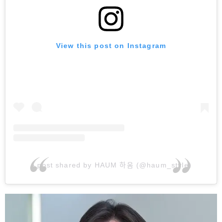
View this post on Instagram
A post shared by HAUM 하움 (@haum_style)