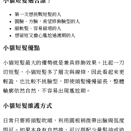
小貓短髮適合誰？
第一次想挑戰短髮的人
圓臉、方臉，希望修飾臉型的人
細軟髮、容易扁塌的人
想留短又擔心尷尬過渡期的人
小貓短髮優點
小貓短髮最大的優勢就是兼具修飾效果。比起一刀
切短髮，小貓短髮多了層次與線條，因此看起來更
輕盈，也比較不挑臉型，即使頭髮慢慢留長，整體
輪廓依然自然，不容易出現尷尬期。
小貓短髮維護方式
日常只要將頭髮吹順，利用圓梳稍微帶出臉周弧度
即可。如果本身有自然捲，可以搭配少量髮油或造