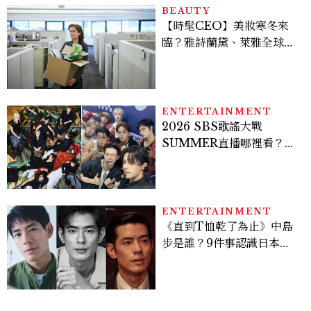
BEAUTY
【時髦CEO】美妝寒冬來
臨？雅詩蘭黛、萊雅全球裁
員＋關閉官網，下一步計畫
曝光
ENTERTAINMENT
2026 SBS歌謠大戰
SUMMER直播哪裡看？
Stray Kids、ATEEZ等
28組卡司、線上播出時間一
次看
ENTERTAINMENT
《直到T恤乾了為止》中島
步是誰？9件事認識日本
「昭和臉」男星：大文豪玄
孫、《地獄占星師》關鍵人
物