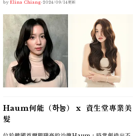
by
Elina Chiang
-
2024/09/14
更新
Haum何能（하능） x 資生堂專業美
髮
位於韓國首爾狎鷗亭的沙龍Haum，時常創造出不