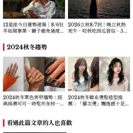
12星座今日運勢速報｜8/6牡
2026立秋8/7到！晚立秋熱
羊拓展事業、獅子避免過度借
死牛，咬秋吃西瓜習俗、5大
貸
禁忌與吉時懶人包
2024秋冬趨勢
2024秋冬單色美甲趨勢：經
2024秋冬韓系燙髮造型推
典絲滑可可、時髦米灰棕⋯在
薦：「層次燙」飄逸感十足，
家也能完成！
率性瀟灑又帶甜美！
看過此篇文章的人也喜歡