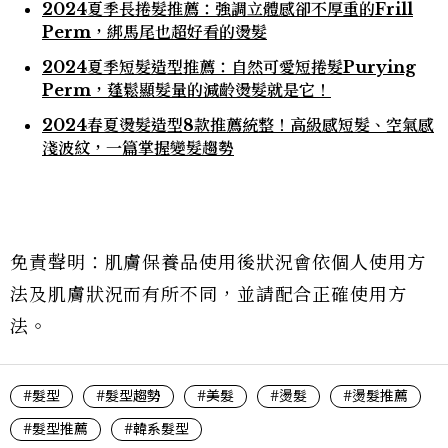
2024夏季長捲髮推薦：強調立體感卻不厚重的Frill
Perm，綁馬尾也超好看的燙髮
2024夏季短髮造型推薦：自然可愛短捲髮Purying
Perm，蓬鬆顯髮量的減齡燙髮就是它！
2024春夏燙髮造型8款推薦統整！高級感短髮、空氣感
淺波紋，一篇掌握變髮趨勢
免責聲明：肌膚保養品使用後狀況會依個人使用方
法及肌膚狀況而有所不同，並請配合正確使用方
法。
#髮型
#髮型趨勢
#美髮
#燙髮
#燙髮推薦
#髮型推薦
#韓系髮型