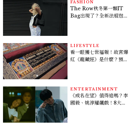
FASHION
The Row秋冬第一顆IT
Bag出現了？全新法棍包
「Alma」，極簡控又要開
始排隊了
LIFESTYLE
看一眼獲七世福報！故宮爆
紅《龍藏經》是什麼？預約
＆參觀攻略一次看
ENTERTAINMENT
《成名在望》值得追嗎？李
國毅、姚淳耀飆戲！8大看
點與網友殘酷評價：節奏太
慢、犯人太好猜？