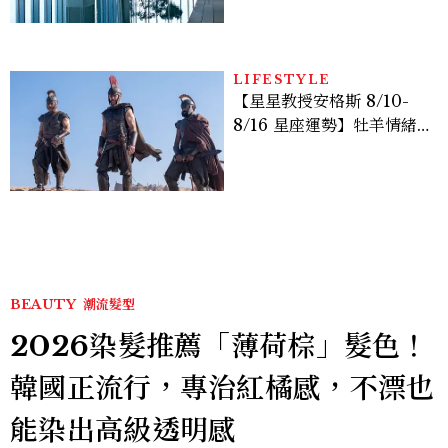
池、客房藏奢華細節
LIFESTYLE
【星星教授安格斯 8/10-
8/16 星座運勢】牡羊情緒
變敏感，雙子人際吸引力爆
棚
BEAUTY
潮流髮型
2026染髮推薦「薄荷棕」髮色！
韓國正流行，專治紅橘感，不漂也
能染出高級透明感