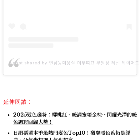
A post shared by 연남동미용실 더부띠끄 부원장 혜선 레이어드펌
延伸閱讀：
2025髮色趨勢：櫻桃紅、暖調蜜糖金棕⋯閃耀光澤的暖
色調將回歸大勢！
日網票選本季最熱門髮色Top10！襯膚暖色系仍是經