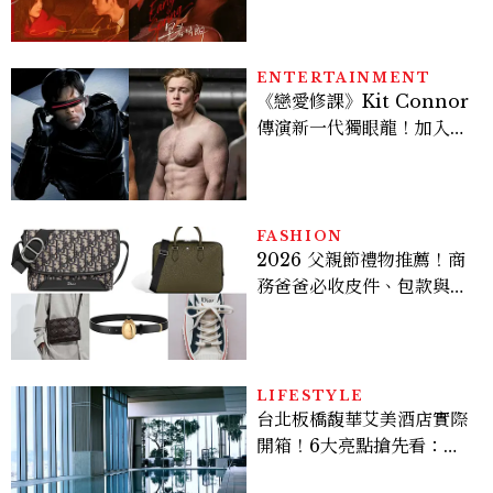
激吻獲讚慾感天花板
ENTERTAINMENT
《戀愛修課》Kit Connor
傳演新一代獨眼龍！加入新
版《X戰警》，可望搭檔
Sadie Sink
FASHION
2026 父親節禮物推薦！商
務爸爸必收皮件、包款與鞋
履一次看
LIFESTYLE
台北板橋馥華艾美酒店實際
開箱！6大亮點搶先看：新
北最新旅宿地標、高空泳