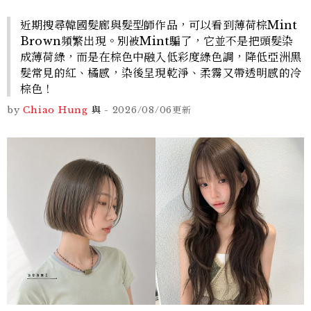
近期搜尋韓國髮廊與髮型師作品，可以看到薄荷棕Mint
Brown頻繁出現。別被Mint騙了，它並不是把頭髮染
成薄荷綠，而是在棕色中融入低彩度綠色調，降低亞洲黑
髮常見的紅、橘感，染後呈現乾淨、柔霧又帶透明感的冷
棕色！
by
Chiao Hung
與
-
2026/08/06
更新