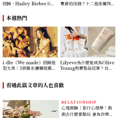
回歸，Hailey Bieber示範
實最怕沒錢？十二星座藏得最
如何戴得時髦：這款Miu Mi
深的金錢焦慮，「這星座」比
u髮箍未開賣先爆紅！
價半天，最後卻買最貴的
本週熱門
i-dle《We made》回歸造
Lilyeve為什麼能成為Olive
型太美！5款韓系慵懶氛圍感
Young熱賣髮品冠軍？自帶
滿滿羊毛卷髮型解析
按摩梳的頭皮精華超受歡迎！
看過此篇文章的人也喜歡
RELATIONSHIP
心理測驗｜旅行心理學！測
測去什麼景點玩 會為你帶來