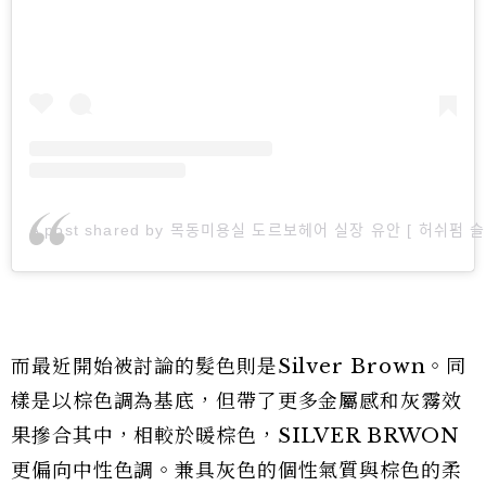
A post shared by 목동미용실 도르보헤어 실장 유안 [ 허쉬펌 
而最近開始被討論的髮色則是Silver Brown。同
樣是以棕色調為基底，但帶了更多金屬感和灰霧效
果摻合其中，相較於暖棕色，SILVER BRWON
更偏向中性色調。兼具灰色的個性氣質與棕色的柔