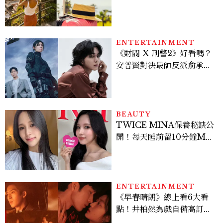
好運
ENTERTAINMENT
《財閥 X 刑警2》好看嗎？
安普賢對決最帥反派俞承
豪，鄭恩彩接棒女主，開專
機、刷黑卡，用錢輾壓罪犯
的陳利手回來了，這次能玩
多大？
BEAUTY
TWICE MINA保養秘訣公
開！每天睡前留10分鐘ME
TIME、定期皮拉提斯，6
個日常習慣養出牛奶肌
ENTERTAINMENT
《早春晴朗》線上看6大看
點！井柏然為戲自備高訂，
孫千苦等地下戀轉正，雨夜