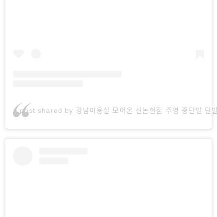
A post shared by 강남미용실 모어온 신논현점 주영 중단발 단발 (