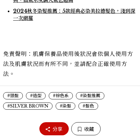
典、仙氣米灰調人氣也超高
2024秋冬染髮推薦：5款經典必染美拉德髮色，淺到深
一次網羅
免責聲明：肌膚保養品使用後狀況會依個人使用方
法及肌膚狀況而有所不同，並請配合正確使用方
法。
#頭髮
#造型
#棕色系
#染髮推薦
#SILVER BROWN
#染髮
#髮色
分享
收藏