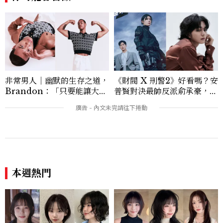
非常男人｜幽默的生存之道，
《財閥 X 刑警2》好看嗎？安
Brandon：「只要能讓大家
普賢對決最帥反派俞承豪，鄭
笑，我們就有機會玩在一起，
恩彩接棒女主，開專機、刷黑
讓敵人成為朋友。」
卡，用錢輾壓罪犯的陳利手回
來了，這次能玩多大？
本週熱門