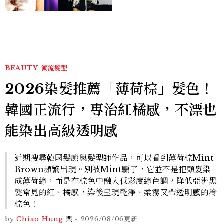
登台，K-POP擄獲全球！
BEAUTY
潮流髮型
2026染髮推薦「薄荷棕」髮色！
韓國正流行，專治紅橘感，不漂也
能染出高級透明感
近期搜尋韓國髮廊與髮型師作品，可以看到薄荷棕Mint
Brown頻繁出現。別被Mint騙了，它並不是把頭髮染
成薄荷綠，而是在棕色中融入低彩度綠色調，降低亞洲黑
髮常見的紅、橘感，染後呈現乾淨、柔霧又帶透明感的冷
棕色！
by
Chiao Hung
與
-
2026/08/06
更新