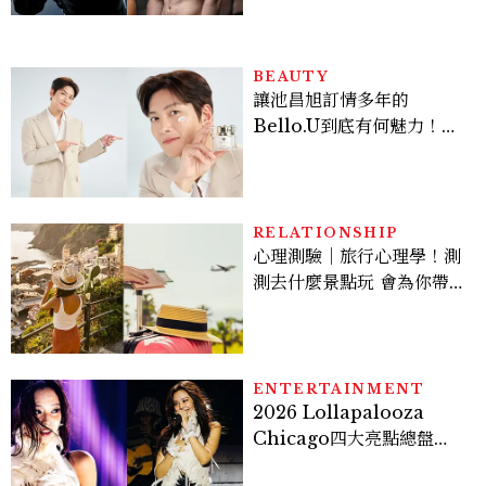
BEAUTY
讓池昌旭訂情多年的
Bello.U到底有何魅力！揭
密男神發光乳霜～「肽光透
亮緊緻霜」如何打造日不落
的透亮肌，熬夜拍戲不顯疲
倦感，超神！
RELATIONSHIP
心理測驗｜旅行心理學！測
測去什麼景點玩 會為你帶來
好運
ENTERTAINMENT
2026 Lollapalooza
Chicago四大亮點總盤
點， JENNIE、 CORTIS