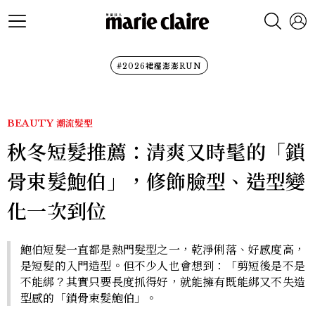
#2026裙襬澎澎RUN
BEAUTY
潮流髮型
秋冬短髮推薦：清爽又時髦的「鎖
骨束髮鮑伯」，修飾臉型、造型變
化一次到位
鮑伯短髮一直都是熱門髮型之一，乾淨俐落、好感度高，
是短髮的入門造型。但不少人也會想到：「剪短後是不是
不能綁？其實只要長度抓得好，就能擁有既能綁又不失造
型感的「鎖骨束髮鮑伯」。