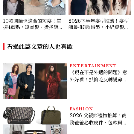
10款圓臉也適合的短髮！掌
2026下半年髮型推薦！髮型
握4重點，短直髮、燙捲讓臉
師最推3款造型，小貓短髮、
小巧精緻
高層次剪、赫西燙都上榜
看過此篇文章的人也喜歡
ENTERTAINMENT
《現在不是外遇的問題》意
外好看！抓偷吃反轉變命
案？金憓秀傳奇美腿被讚
爆、金智勳大秀腹肌，曹汝
貞雙影后飆戲，線上看7大
看點懶人包
FASHION
2026 父親節禮物推薦！商
務爸爸必收皮件、包款與鞋
履一次看