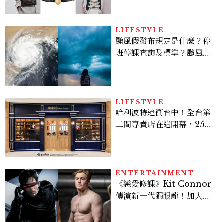
LIFESTYLE
颱風假發布規定是什麼？停
班停課查詢及標準？颱風假
有薪水嗎、可否拒絕上班？
LIFESTYLE
哈利波特迷衝台中！全台第
二間專賣店在這開幕，25週
年限定周邊、托特包太值得
入手
ENTERTAINMENT
《戀愛修課》Kit Connor
傳演新一代獨眼龍！加入新
版《X戰警》，可望搭檔
Sadie Sink