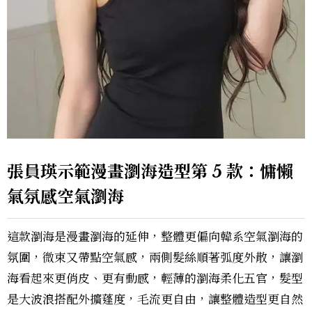
張員瑛示範漫畫瀏海造型第 5 款：慵懶
氣氛感空氣瀏海
這款瀏海是漫畫瀏海的延伸，整體更偏向韓系空氣瀏海的
氛圍，微束又帶點空氣感，兩側髮絲順著弧度外散，讓瀏
海看起來更俏皮、更有動感，輕薄的瀏海柔化五官，髮型
是大波浪搭配外擴蓬度，毛流更自由，讓整體造型更自然