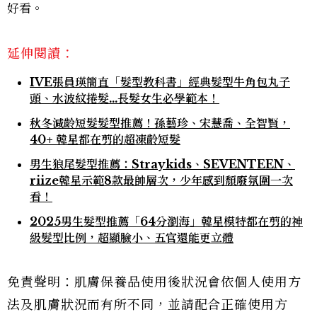
好看。
延伸閱讀：
IVE張員瑛簡直「髮型教科書」經典髮型牛角包丸子
頭、水波紋捲髮…長髮女生必學範本！
秋冬減齡短髮髮型推薦！孫藝珍、宋慧喬、全智賢，
40+ 韓星都在剪的超凍齡短髮
男生狼尾髮型推薦：Straykids、SEVENTEEN、
riize韓星示範8款最帥層次，少年感到頹廢氛圍一次
看！
2025男生髮型推薦「64分瀏海」韓星模特都在剪的神
級髮型比例，超顯臉小、五官還能更立體
免責聲明：肌膚保養品使用後狀況會依個人使用方
法及肌膚狀況而有所不同，並請配合正確使用方