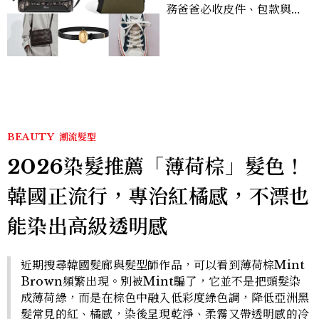
務爸爸必收皮件、包款與鞋
履一次看
BEAUTY
潮流髮型
2026染髮推薦「薄荷棕」髮色！
韓國正流行，專治紅橘感，不漂也
能染出高級透明感
近期搜尋韓國髮廊與髮型師作品，可以看到薄荷棕Mint
Brown頻繁出現。別被Mint騙了，它並不是把頭髮染
成薄荷綠，而是在棕色中融入低彩度綠色調，降低亞洲黑
髮常見的紅、橘感，染後呈現乾淨、柔霧又帶透明感的冷