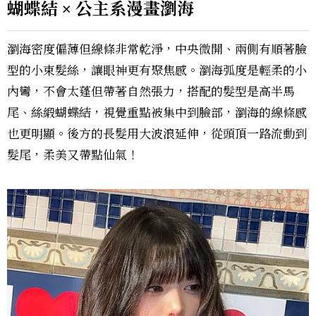
蝴蝶結 × 公主系漫畫瀏海
瀏海密度偏薄但線條非常乾淨，中央微開、兩側有順著臉
型的小束髮絲，讓眼神更有聚焦感。瀏海弧度是輕柔的小
內彎，不會太蓬但帶著自然張力，搭配的髮型是高半馬
尾、絲緞蝴蝶結，視覺重點被集中到臉部，瀏海的線條感
也更明顯。後方的長髮用大波浪延伸，從頭頂一路流動到
髮尾，柔美又帶點仙氣！