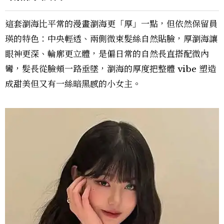
這套瀏海比平常的漫畫瀏海更「厚」一點，但依然保留員
瑛的特色：中央輕透、兩側微束髮絲自然貼臉，厚瀏海讓
眼神更深、輪廓更立體，是偏日常的自然長直搭配微內
彎，髮長從臉頰一路垂墜，瀏海的厚度把整體 vibe 塑造
成甜美但又有一絲暗黑感的小女主。