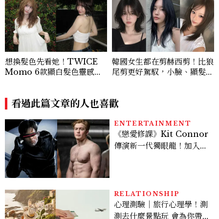
想換髮色先看她！TWICE
韓國女生都在剪赫西剪！比狼
Momo 6款顯白髮色靈感推
尾剪更好駕馭，小臉、顯髮量
薦，解鎖韓系氛圍感的秘密
一次擁有
看過此篇文章的人也喜歡
ENTERTAINMENT
《戀愛修課》Kit Connor
傳演新一代獨眼龍！加入新
版《X戰警》，可望搭檔
Sadie Sink
RELATIONSHIP
心理測驗｜旅行心理學！測
測去什麼景點玩 會為你帶來