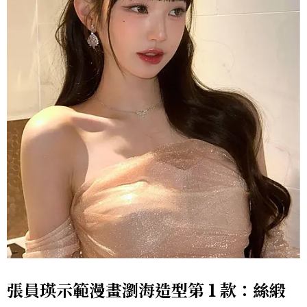
張員瑛示範漫畫瀏海造型第 1 款：絲緞