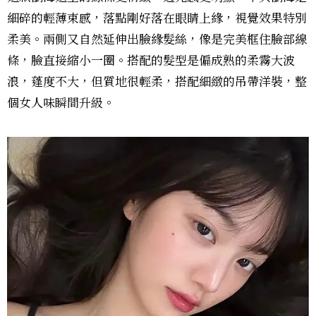
細碎的輕薄束感，落點剛好落在眼睛上緣，視覺效果特別
柔美。兩側又自然延伸出臉緣髮絲，像是完美框住臉部線
條，臉直接縮小一圈。搭配的髮型是偏成熟的柔霧大波
浪，蓬度不大，但質地很輕柔，搭配細緻的吊帶洋裝，整
個女人味瞬間升級。