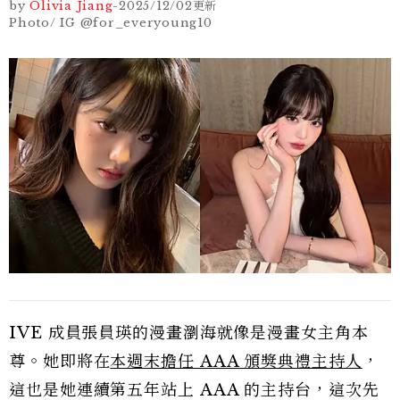
by
Olivia Jiang
-
2025/12/02
更新
Photo/ IG @for_everyoung10
IVE 成員張員瑛的漫畫瀏海就像是漫畫女主角本
尊。她即將在
本週末擔任 AAA 頒獎典禮主持人
，
這也是她連續第五年站上 AAA 的主持台，這次先