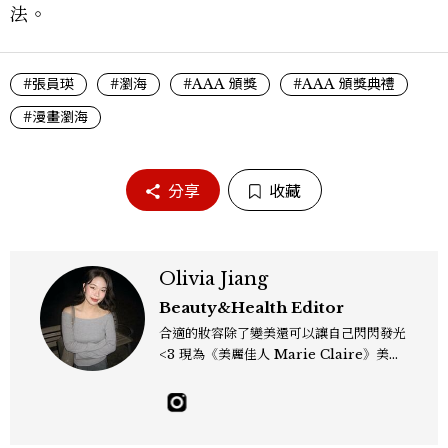
法。
#張員瑛
#瀏海
#AAA 頒獎
#AAA 頒獎典禮
#漫畫瀏海
分享
收藏
Olivia Jiang
Beauty&Health Editor
合適的妝容除了變美還可以讓自己閃閃發光
<3 現為《美麗佳人 Marie Claire》美容
編輯，熱愛韓系彩妝保養、推薦 Gen Z 妝
容趨勢；擅長挖掘明星同款與私下愛用單
品，還有分享那些自己一試就愛上的神級好
物 ! olivia_jiang@mctw.com.tw