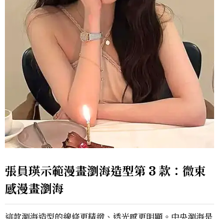
張員瑛示範漫畫瀏海造型第 3 款：微束
感漫畫瀏海
這款瀏海造型的線條更精緻、透光感更明顯。中央瀏海是