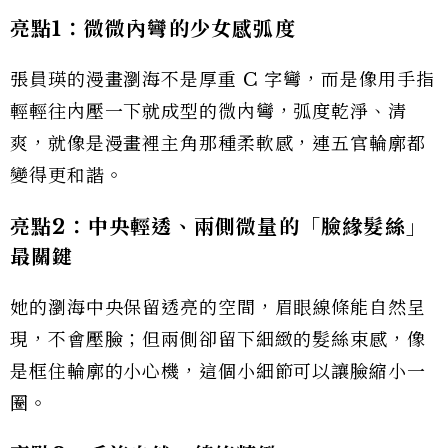
亮點1：微微內彎的少女感弧度
張員瑛的漫畫瀏海不是厚重 C 字彎，而是像用手指
輕輕往內壓一下就成型的微內彎，弧度乾淨、清
爽，就像是漫畫裡主角那種柔軟感，連五官輪廓都
變得更和諧。
亮點2：中央輕透、兩側微量的「臉緣髮絲」
最關鍵
她的瀏海中央保留透亮的空間，眉眼線條能自然呈
現，不會壓臉；但兩側卻留下細緻的髮絲束感，像
是框住輪廓的小心機，這個小細節可以讓臉縮小一
圈。