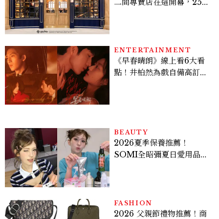
二間專賣店在這開幕，25週
年限定周邊、托特包太值得
入手
ENTERTAINMENT
《早春晴朗》線上看6大看
點！井柏然為戲自備高訂，
孫千苦等地下戀轉正，雨夜
激吻獲讚慾感天花板
BEAUTY
2026夏季保養推薦！
SOMI全昭彌夏日愛用品公
開，防曬、護髮、止汗、頭
皮保養10款好物一次看
FASHION
2026 父親節禮物推薦！商