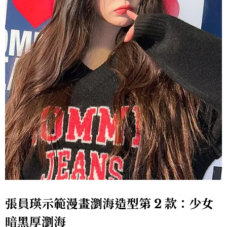
張員瑛示範漫畫瀏海造型第 2 款：少女
暗黑厚瀏海