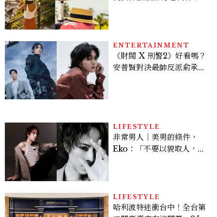
好運
ENTERTAINMENT
《財閥 X 刑警2》好看嗎？
安普賢對決最帥反派俞承
豪，鄭恩彩接棒女主，開專
機、刷黑卡，用錢輾壓罪犯
的陳利手回來了，這次能玩
多大？
LIFESTYLE
非常男人｜美男的條件，
Eko：「不要以貌取人，內
在與外在同樣重要。」
LIFESTYLE
哈利波特迷衝台中！全台第