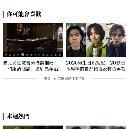
你可能會喜歡
臺北女性友善清酒舖推薦！
2026男生日系短髮：20款日
「和庵清酒舖」進駐晶華酒
本男神的自然捲髮&特色剪裁
店：首創五行心情選酒、單杯
180元起輕鬆微醺
本週熱門