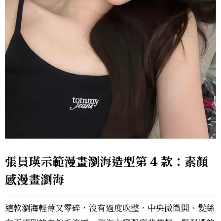
張員瑛示範漫畫瀏海造型第 4 款：素顏
感漫畫瀏海
這款瀏海輕薄又零碎，沒有過度吹整，中央微微開、髮絲